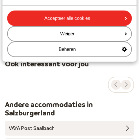
In de buurt
In het centrum
Accepteer alle cookies
Luchthaven Salzburg: 90 km
Bushalte: 250 m
Weiger
(Mini)supermarkt: 230 m
Restaurant: 20 m
Beheren
Ook interessant voor jou
Andere accommodaties in
Salzburgerland
VAYA Post Saalbach