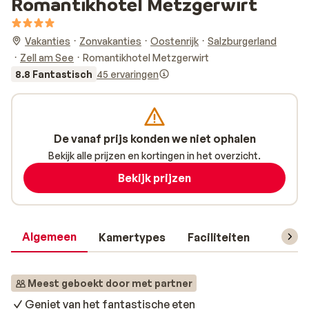
Romantikhotel Metzgerwirt
Vakanties
Zonvakanties
Oostenrijk
Salzburgerland
Zell am See
Romantikhotel Metzgerwirt
8.8 Fantastisch
45 ervaringen
De vanaf prijs konden we niet ophalen
Bekijk alle prijzen en kortingen in het overzicht.
Bekijk prijzen
Algemeen
Kamertypes
Faciliteiten
Reisin
Meest geboekt door met partner
Geniet van het fantastische eten