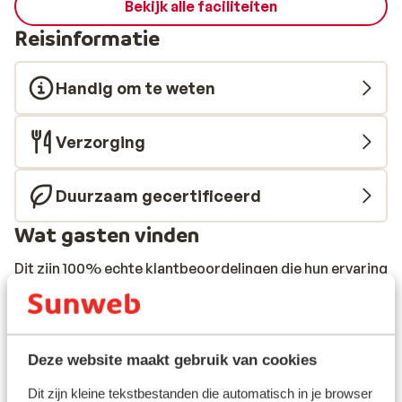
Bekijk alle faciliteiten
Reisinformatie
Handig om te weten
Verzorging
Duurzaam gecertificeerd
Wat gasten vinden
Dit zijn 100% echte klantbeoordelingen die hun ervaring
met ons product oprecht weergeven.
Meer over reviews
Fantastisch
8.8
Deze website maakt gebruik van cookies
45 ervaringen
Meest geboekt door met partner
Dit zijn kleine tekstbestanden die automatisch in je browser