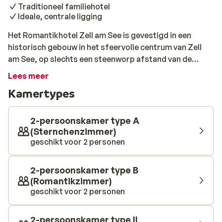
Traditioneel familiehotel
Ideale, centrale ligging
Het Romantikhotel Zell am See is gevestigd in een
historisch gebouw in het sfeervolle centrum van Zell
am See, op slechts een steenworp afstand van de
Zeller See. Geniet van de prachtige kamers en suites en
Lees meer
heerlijke spa met binnen- en buitenzwembad, De grote
Kamertypes
spa beschikt over een sauna, een stoombad, een hot
tub en een infraroodcabine. Het restaurant van het
Metzgerwirt serveert Oostenrijkse en internationale
2-persoonskamer type A
gerechten, met veel seizoensgebonden en regionale
(Sternchenzimmer)
geschikt voor 2 personen
specialiteiten en biologische producten.
2-persoonskamer type B
(Romantikzimmer)
geschikt voor 2 personen
2-persoonskamer type II