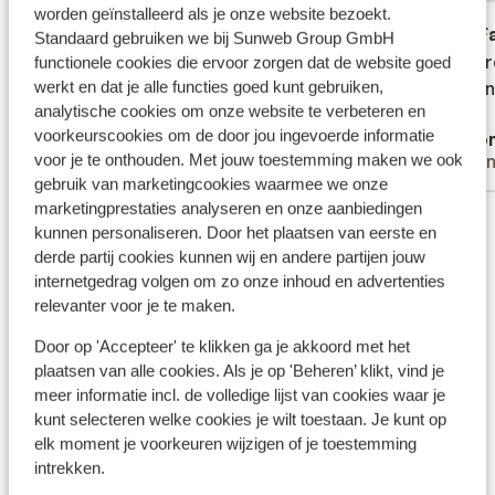
worden geïnstalleerd als je onze website bezoekt.
Goed
21 mrt. 2026
F
6.9
9.0
Standaard gebruiken we bij Sunweb Group GmbH
Enkelt men mysigt hotell. Trevlig personal.
Enkelt men mysigt hotell. Trevlig personal.
We ware
We ware
functionele cookies die ervoor zorgen dat de website goed
werkt en dat je alle functies goed kunt gebruiken,
Midden 
Midden 
Vertalen naar het Nederlands (NL)
analytische cookies om onze website te verbeteren en
eten
eten
voorkeurscookies om de door jou ingevoerde informatie
Maria
Ano
voor je te onthouden. Met jouw toestemming maken we ook
Vrienden
Vrie
gebruik van marketingcookies waarmee we onze
marketingprestaties analyseren en onze aanbiedingen
Bekijk alle 45 ervaringen
kunnen personaliseren. Door het plaatsen van eerste en
Ligging
derde partij cookies kunnen wij en andere partijen jouw
internetgedrag volgen om zo onze inhoud en advertenties
relevanter voor je te maken.
Door op 'Accepteer' te klikken ga je akkoord met het
plaatsen van alle cookies. Als je op 'Beheren’ klikt, vind je
Bekijk op kaart
meer informatie incl. de volledige lijst van cookies waar je
kunt selecteren welke cookies je wilt toestaan. Je kunt op
elk moment je voorkeuren wijzigen of je toestemming
intrekken.