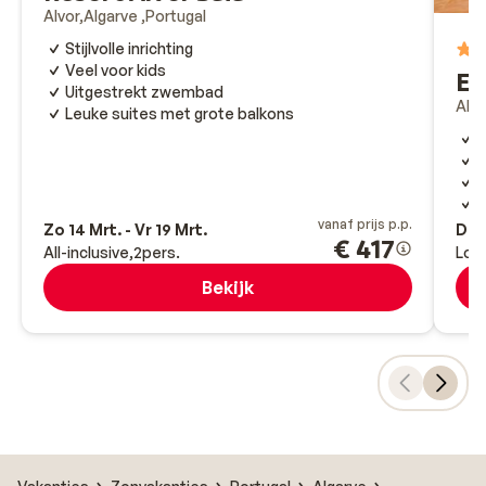
Alvor
Algarve
Portugal
Stijlvolle inrichting
Veel voor kids
Ed
Uitgestrekt zwembad
Albu
Leuke suites met grote balkons
T
C
G
5
vanaf prijs p.p.
Zo 14 Mrt. - Vr 19 Mrt.
Di 2
€ 417
All-inclusive
2
pers.
Log
Bekijk