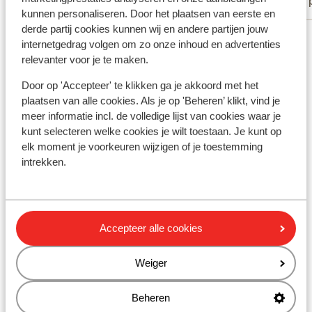
Met partner
Met 
kunnen personaliseren. Door het plaatsen van eerste en
derde partij cookies kunnen wij en andere partijen jouw
Bekijk alle 54 ervaringen
internetgedrag volgen om zo onze inhoud en advertenties
Ligging
relevanter voor je te maken.
Door op 'Accepteer' te klikken ga je akkoord met het
plaatsen van alle cookies. Als je op 'Beheren’ klikt, vind je
meer informatie incl. de volledige lijst van cookies waar je
kunt selecteren welke cookies je wilt toestaan. Je kunt op
Bekijk op kaart
elk moment je voorkeuren wijzigen of je toestemming
intrekken.
In de buurt
Accepteer alle cookies
Strand: 1200 m
Centrum: 5 km
Weiger
Oude centrum: 10 km
De Strip: 5 km
Beheren
Luchthaven Faro: 29 km