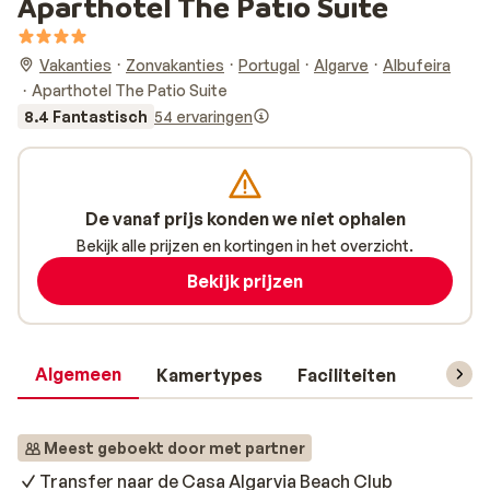
Aparthotel The Patio Suite
Vakanties
Zonvakanties
Portugal
Algarve
Albufeira
Aparthotel The Patio Suite
8.4 Fantastisch
54 ervaringen
De vanaf prijs konden we niet ophalen
Bekijk alle prijzen en kortingen in het overzicht.
Bekijk prijzen
Algemeen
Kamertypes
Faciliteiten
Reisin
Meest geboekt door met partner
Transfer naar de Casa Algarvia Beach Club