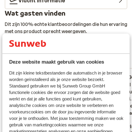
Vlucht informatie
Wat gasten vinden
Dit zijn 100% echte klantbeoordelingen die hun ervaring
met ons product oprecht weergeven.
Meer over reviews
Fantastisch
8.4
54 ervaringen
Deze website maakt gebruik van cookies
Meest geboekt door met partner
Dit zijn kleine tekstbestanden die automatisch in je browser
Fantastisch
17 jun. 2026
G
8.3
7.4
worden geïnstalleerd als je onze website bezoekt.
parfait dans son ensemble, propre,
parfait dans son ensemble, propre,
L'hôtel 
L'hôtel 
Standaard gebruiken we bij Sunweb Group GmbH
service agréable seul le restaurant en all in
service agréable seul le restaurant en all in
pratiqu
pratiqu
functionele cookies die ervoor zorgen dat de website goed
que je ne conseille pas, cuisine peu
que je ne conseille pas, cuisine peu
un taxi
un taxi
werkt en dat je alle functies goed kunt gebruiken,
analytische cookies om onze website te verbeteren en
recherchée et souvent rèpetitive.bon hôtel
recherchée et souvent rèpetitive.bon hôtel
variés 
variés 
voorkeurscookies om de door jou ingevoerde informatie
pour un séjour avec petit déjeuner.
pour un séjour avec petit déjeuner.
Verta
voor je te onthouden. Met jouw toestemming maken we ook
Vertalen naar het Nederlands (NL)
gebruik van marketingcookies waarmee we onze
MTONDEUR
Cori
marketingprestaties analyseren en onze aanbiedingen