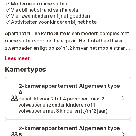
Moderne en ruime suites
Vlak bij het strand van Falesia
Vier zwembaden en fijne ligbedden
Activiteiten voor kinderen bij het hotel
Aparthotel The Patio Suite is een modern complex met
ruime suites voor het hele gezin. Het hotel heeft vier
zwembaden en ligt op zo’n 1,2 km van het mooie strand
Falesia. Op loopafstand vind je verschillende
Lees meer
restaurants en gezellige cafés. De moderne en
Kamertypes
comfortabele kamers hebben allemaal een aparte
slaapkamer, woonkamer, keuken en een balkon.
Eenmaal aangekomen bij het hotel kom je meteen tot
2-kamerappartement Algemeen type
rust. Neem plaats bij Patio Bistro voor een heerlijk
A
geschikt voor 2 tot 4 personen max. 2
drankje en snack. Buiten vind je vier zwembaden: twee
volwassenen zonder kinderen of 1
voor volwassenen en twee voor de kinderen. Op de fijne
volwassene met 3 kinderen (t/m 12 jaar)
ligbedden is het heerlijk vertoeven in de zon. Het hotel
ligt op een rustige locatie waar je heerlijk kunt wandelen
2-kamerappartement Algemeen type
en fietsen. Voor de kinderen worden verschillende
B
activiteiten georganiseerd en er rijdt een gratis busje