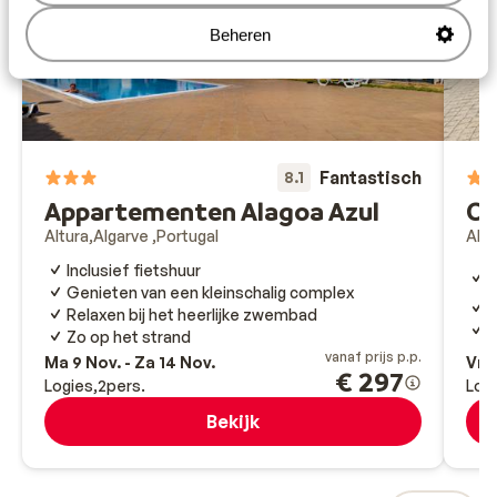
Beheren
Fantastisch
8.1
Appartementen Alagoa Azul
Ca
Altura
Algarve
Portugal
Albu
C
Inclusief fietshuur
l
Genieten van een kleinschalig complex
T
Relaxen bij het heerlijke zwembad
M
Zo op het strand
vanaf prijs p.p.
Ma 9 Nov. - Za 14 Nov.
Vr 2
€ 297
Logies
2
pers.
Log
Bekijk