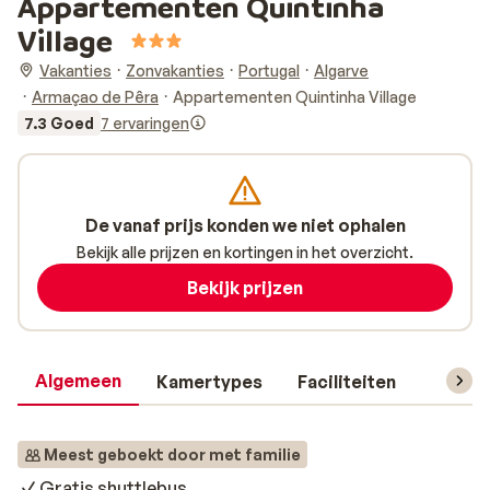
Appartementen Quintinha
Village
Vakanties
Zonvakanties
Portugal
Algarve
Armaçao de Pêra
Appartementen Quintinha Village
7.3 Goed
7 ervaringen
De vanaf prijs konden we niet ophalen
Bekijk alle prijzen en kortingen in het overzicht.
Bekijk prijzen
Algemeen
Kamertypes
Faciliteiten
Reisin
Meest geboekt door met familie
Gratis shuttlebus