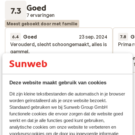
Goed
7.3
7 ervaringen
Meest geboekt door met familie
Goed
23 sep. 2024
G
6.4
7.8
Verouderd, slecht schoongemaakt, alles is
Verouderd, slecht schoongemaakt, alles is
Prima r
Prima r
gammel.
gammel.
Frans Martens
Ano
Met partner
Met 
Bekijk alle 7 ervaringen
Deze website maakt gebruik van cookies
Ligging
Dit zijn kleine tekstbestanden die automatisch in je browser
worden geïnstalleerd als je onze website bezoekt.
Standaard gebruiken we bij Sunweb Group GmbH
functionele cookies die ervoor zorgen dat de website goed
werkt en dat je alle functies goed kunt gebruiken,
Bekijk op kaart
analytische cookies om onze website te verbeteren en
voorkeurscookies om de door jou ingevoerde informatie