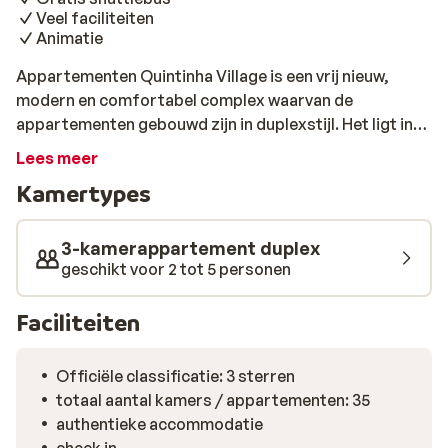
Veel faciliteiten
Animatie
Appartementen Quintinha Village is een vrij nieuw,
modern en comfortabel complex waarvan de
appartementen gebouwd zijn in duplexstijl. Het ligt in
een rustige, groene omgeving. Er gaat een gratis
Lees meer
shuttlebus naar het gezellige centrum en zandstrand,
Kamertypes
een fijne service. Er is veel te doen voor zowel kinderen
als volwassenen, dus of je nu komt om lekker actief
bezig te zijn, of rustig wil genieten met een boekje, hier
3-kamerappartement duplex
kan het allemaal!
geschikt voor 2 tot 5 personen
Faciliteiten
Officiële classificatie: 3 sterren
totaal aantal kamers / appartementen: 35
authentieke accommodatie