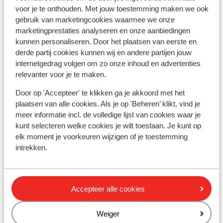
voor je te onthouden. Met jouw toestemming maken we ook
gebruik van marketingcookies waarmee we onze
marketingprestaties analyseren en onze aanbiedingen
In de buurt
kunnen personaliseren. Door het plaatsen van eerste en
derde partij cookies kunnen wij en andere partijen jouw
Strand: 900 m
internetgedrag volgen om zo onze inhoud en advertenties
Centrum: 2 km
relevanter voor je te maken.
Bushalte: 500 m
Pinautomaat: 2 km
Door op 'Accepteer' te klikken ga je akkoord met het
Winkels: 2 km
plaatsen van alle cookies. Als je op 'Beheren’ klikt, vind je
Restaurant: 500 m
meer informatie incl. de volledige lijst van cookies waar je
kunt selecteren welke cookies je wilt toestaan. Je kunt op
elk moment je voorkeuren wijzigen of je toestemming
Ook interessant voor jou
intrekken.
Accepteer alle cookies
Weiger