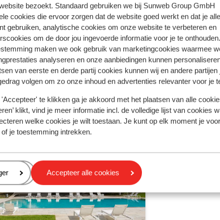
 website bezoekt. Standaard gebruiken we bij Sunweb Group GmbH
 in een puntvorm en het gebruik van
centrum lagen. Bij het laatste hotel was het zelfs 4
centrum lagen. Bij het laatste hotel was het zelfs 4
ele cookies die ervoor zorgen dat de website goed werkt en dat je alle
 Évora, in Evora Hotel of een vergelijkbare
minuten naar het centrum. Dit is als de bestuurder
minuten naar het centrum. Dit is als de bestuurder
nt gebruiken, analytische cookies om onze website te verbeteren en
gs het hart van Alentejo, omringd door het
gezellig wat wil drinken minder handig.
gezellig wat wil drinken minder handig.
rscookies om de door jou ingevoerde informatie voor je te onthouden
ndeloze graanvelden, olijfplantages,
Jolanda
Met partner
estemming maken we ook gebruik van marketingcookies waarmee w
n in Silves, wat ooit de hoofdstad van
ngprestaties analyseren en onze aanbiedingen kunnen personalisere
lo dos Mouros al snel zichtbaar. Dit
tsen van eerste en derde partij cookies kunnen wij en andere partijen
verrast Silves je met haar prachtige
gedrag volgen om zo onze inhoud en advertenties relevanter voor je 
 goed onderhouden. Overnachting in Silves,
'Accepteer' te klikken ga je akkoord met het plaatsen van alle cookies
mmodatie. Dag 7: Silves – Porches –
ren’ klikt, vind je meer informatie incl. de volledige lijst van cookies w
ntbijt rijd je in de richting van Porches om
ecteren welke cookies je wilt toestaan. Je kunt op elk moment je voo
ga je naar het kasteel van Paderne,
 of je toestemming intrekken.
je de reis weer op naar Loulé om het
 rijd je in de richting van Quarteira,
n São Lourenço. Overnachting in Quarteira,
eren
ger
Accepteer alle cookies
tie. Dag 8: Quarteira – Faro luchthaven (25
in Faro.