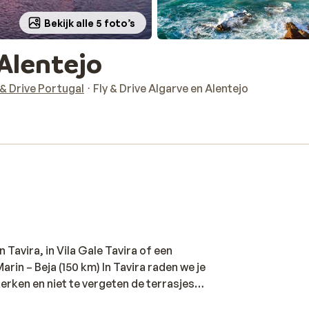
Bekijk alle 5 foto’s
 Alentejo
 & Drive Portugal
Fly & Drive Algarve en Alentejo
 Tavira, in Vila Gale Tavira of een
rin – Beja (150 km) In Tavira raden we je
erken en niet te vergeten de terrasjes
 het historische centrum met de kerk, het