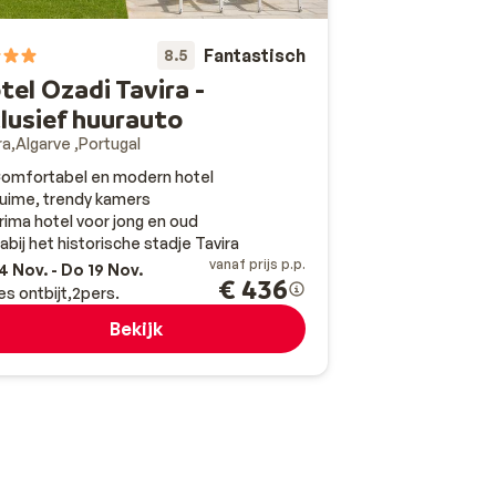
Fantastisch
8.5
tel Ozadi Tavira -
clusief huurauto
ra
Algarve
Portugal
omfortabel en modern hotel
uime, trendy kamers
rima hotel voor jong en oud
abij het historische stadje Tavira
vanaf prijs p.p.
4 Nov. - Do 19 Nov.
€ 436
es ontbijt
2
pers.
Bekijk