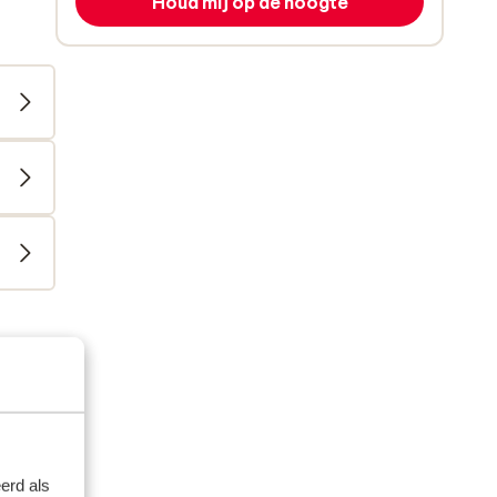
Houd mij op de hoogte
artner
 2024
erd als