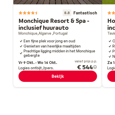
Fantastisch
8.8
Monchique Resort & Spa -
Ho
inclusief huurauto
in
Monchique
Algarve
Portugal
Tavi
Een fijne plek voor jong en oud
C
Genieten van heerlijke maaltijden
R
Prachtige ligging midden in het Monchique
P
gebergte
N
vanaf prijs p.p.
Vr 9 Okt. - Wo 14 Okt.
Za 1
€ 544
Logies ontbijt
2
pers.
Logi
Bekijk