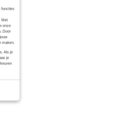
5
5
 functies
 ook
 ook
. Met
e onze
n. Door
 jouw
te maken.
. Als je
aar je
rkeuren