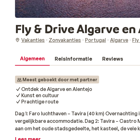
Fly & Drive Algarve en
Vakanties
Zonvakanties
Portugal
Algarve
Fly
Algemeen
Reisinformatie
Reviews
Meest geboekt door met partner
Ontdek de Algarve en Alentejo
Kunst en cultuur
Prachtige route
Dag 1: Faro luchthaven – Tavira (40 km) Overnachting in
vergelijkbare accommodatie. Dag 2: Tavira – Castro Ma
aan om het oude stadsgedeelte, het kasteel, de vele k
naast de Gilão rivier te bezoeken. In Castro Marim is
Lees meer