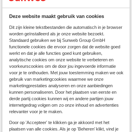
Handig om te weten
Deze website maakt gebruik van cookies
Dit zijn kleine tekstbestanden die automatisch in je browser
Verzorging
worden geïnstalleerd als je onze website bezoekt.
Standaard gebruiken we bij Sunweb Group GmbH
functionele cookies die ervoor zorgen dat de website goed
Vlucht informatie
werkt en dat je alle functies goed kunt gebruiken,
analytische cookies om onze website te verbeteren en
Duurzaam gecertificeerd
voorkeurscookies om de door jou ingevoerde informatie
voor je te onthouden. Met jouw toestemming maken we ook
Wat gasten vinden
gebruik van marketingcookies waarmee we onze
marketingprestaties analyseren en onze aanbiedingen
Helaas zijn er momenteel nog geen ervaringen
kunnen personaliseren. Door het plaatsen van eerste en
voor deze accommodatie.
derde partij cookies kunnen wij en andere partijen jouw
internetgedrag volgen om zo onze inhoud en advertenties
Ligging
relevanter voor je te maken.
Door op 'Accepteer' te klikken ga je akkoord met het
plaatsen van alle cookies. Als je op 'Beheren’ klikt, vind je