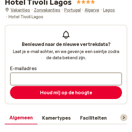
Hotel Tivoli Lagos
Vakanties
Zonvakanties
Portugal
Algarve
Lagos
Hotel Tivoli Lagos
Benieuwd naar de nieuwe vertrekdata?
Laat je e-mail achter, en we geven je een seintje zodra
de data bekend zijn.
E-mailadres
Houd mij op de hoogte
Algemeen
Kamertypes
Faciliteiten
Reisin