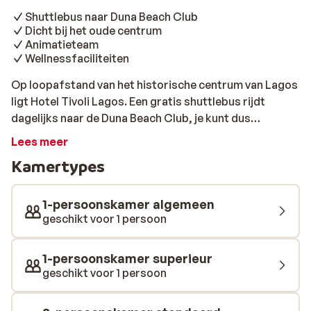
Shuttlebus naar Duna Beach Club
Dicht bij het oude centrum
Animatieteam
Wellnessfaciliteiten
Op loopafstand van het historische centrum van Lagos
ligt Hotel Tivoli Lagos. Een gratis shuttlebus rijdt
dagelijks naar de Duna Beach Club, je kunt dus
gemakkelijk vanuit het hotel het zand tussen je tenen
Lees meer
voelen kriebelen. Het hotel is gebouwd in de
Kamertypes
traditionele Portugese stijl waardoor het moeiteloos in
de omgeving past. Het bestaat uit meerdere gebouwen
waar de kamers over verspreid zijn. De gebouwen
1-persoonskamer algemeen
bereik je door de tuin rondom het hotel en op de
geschikt voor 1 persoon
binnenplaats staan er ligbedjes rondom het grote
zwembad klaar. Er worden vrolijke activiteiten
1-persoonskamer superieur
georganiseerd door het animatieteam en voor kleine
geschikt voor 1 persoon
kinderen is er een miniclub waar zij nieuwe vriendjes
kunnen maken. Even helemaal ontspannen en nergens