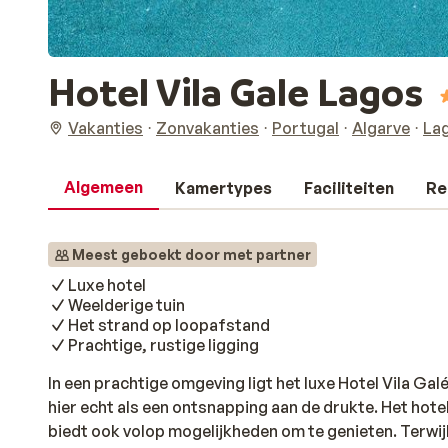
Hotel Vila Gale Lagos
Vakanties
Zonvakanties
Portugal
Algarve
La
Algemeen
Kamertypes
Faciliteiten
Re
Meest geboekt door met partner
Luxe hotel
Weelderige tuin
Het strand op loopafstand
Prachtige, rustige ligging
In een prachtige omgeving ligt het luxe Hotel Vila Gal
hier echt als een ontsnapping aan de drukte. Het hotel 
biedt ook volop mogelijkheden om te genieten. Terwijl