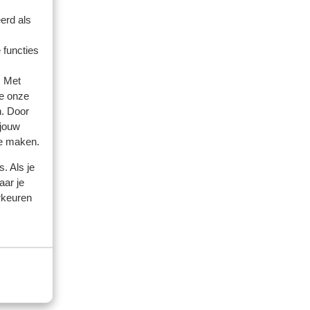
erd als
 functies
. Met
artner
e onze
n. Door
eden
 jouw
te maken.
en.
en.
. Als je
nig
nig
aar je
rkeuren
het
het
en