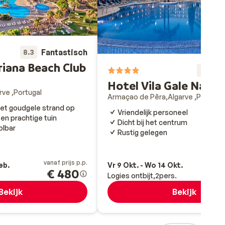
Fantastisch
8.3
riana Beach Club
Fa
8
Hotel Vila Gale Nauti
arve
Portugal
Armaçao de Pêra
Algarve
Portugal
het goudgele strand op
Vriendelijk personeel
n prachtige tuin
Dicht bij het centrum
lbar
Rustig gelegen
vanaf prijs p.p.
va
eb.
Vr 9 Okt. - Wo 14 Okt.
€ 480
Logies ontbijt
2
pers.
Bekijk
Bekijk