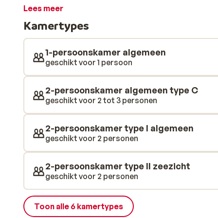
bij de poolbar, vermaken de kinderen zich in het spec
Lees meer
speelplezier. De grote tuin rondom het hotel staat v
Kamertypes
granaatappels, citroenen en sinaasappels, die afhanke
geven. Ook de moderne kamers dragen bij aan het gevo
ruime (inloop)douches voor een ontspannen start va
1-persoonskamer algemeen
ontspanning is er een verwarmd binnenzwembad, en voo
geschikt voor 1 persoon
de pizzeria naast het grote zwembad. En alsof dat nog 
loopafstand van een van de mooiste stranden van de 
2-persoonskamer algemeen type C
balans tussen rust, natuur en strandplezier.
geschikt voor 2 tot 3 personen
2-persoonskamer type I algemeen
geschikt voor 2 personen
2-persoonskamer type II zeezicht
geschikt voor 2 personen
Toon alle 6 kamertypes