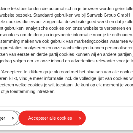
 kleine tekstbestanden die automatisch in je browser worden geïnstalle
 website bezoekt. Standaard gebruiken we bij Sunweb Group GmbH
ring met ons product oprecht weergeven.
Meer over reviews
ele cookies die ervoor zorgen dat de website goed werkt en dat je alle
nt gebruiken, analytische cookies om onze website te verbeteren en
rscookies om de door jou ingevoerde informatie voor je te onthouden
Meest geboekt door met p
estemming maken we ook gebruik van marketingcookies waarmee w
ngprestaties analyseren en onze aanbiedingen kunnen personalisere
eden
Gemiddeld
3 weken gel
4.6
tsen van eerste en derde partij cookies kunnen wij en andere partijen
en
en
Ligt afgelegen, kinderzwembad ligt verstopt en
Ligt afgelegen, kinderzwembad ligt verstopt en
gedrag volgen om zo onze inhoud en advertenties relevanter voor je 
savonds en overdag te weinig vermaak voor kinder
savonds en overdag te weinig vermaak voor kinder
'Accepteer' te klikken ga je akkoord met het plaatsen van alle cookies
Kamets erg gehorig en avondeten ondermaats wei
Kamets erg gehorig en avondeten ondermaats wei
ren’ klikt, vind je meer informatie incl. de volledige lijst van cookies w
keuze en weinig smaak. Je hebt echt een auto en
keuze en weinig smaak. Je hebt echt een auto en
ecteren welke cookies je wilt toestaan. Je kunt op elk moment je voo
nergens in de buurt een leuke wandelboulevard en 
nergens in de buurt een leuke wandelboulevard en 
 of je toestemming intrekken.
strand geen enkele sfeer bijna nergens strandtent
stran...
meer
Anoniem
Met familie
en veel wind. Het is er 10 graden kouder overdag en
savonds dan in Zuid Spanje 3 uur verderop.
eren
ger
Accepteer alle cookies