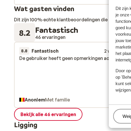
Wat gasten vinden
Dit zijn
je onze
Dit zijn 100% echte klantbeoordelingen die hun erva
function
Fantastisch
goed ku
8.2
voorkeu
46 ervaringen
jouw to
marketi
Fantastisch
2 weken gel
8.8
het plaa
De gebruiker heeft geen opmerkingen achtergelat
De gebruiker heeft geen opmerkingen achtergelat
internet
Door op 
op 'Behe
kunt sel
wijzigen
Anoniem
Met familie
Bekijk alle 46 ervaringen
Beh
Wei
Ligging