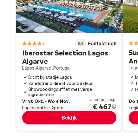
Fantastisch
8.9
Su
Iberostar Selection Lagos
An
Algarve
Lag
Lagos
Algarve
Portugal
M
Dicht bij stadje Lagos
T
Zandstrand direct voor de deur
Showcookingbuffet met verse
D
ingrediënten
vanaf prijs p.p.
Vr 30 Okt. - Wo 4 Nov.
Do 1
€ 467
Logies ontbijt
2
pers.
Logi
Bekijk