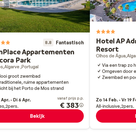
Hotel AP Ad
Fantastisch
8.8
Resort
nPlace Appartementen
Olhos de Água
Alg
cora Park
Via een trap zo 
os
Algarve
Portugal
Omgeven door ee
ooi groot zwembad
Zwembad en poo
raditionele, ruime appartementen
icht bij het Porto de Mos strand
vanaf prijs p.p.
 Apr. - Di 6 Apr.
Zo 14 Feb. - Vr 19 F
€ 383
es
2
pers.
All-inclusive
2
pers.
Bekijk