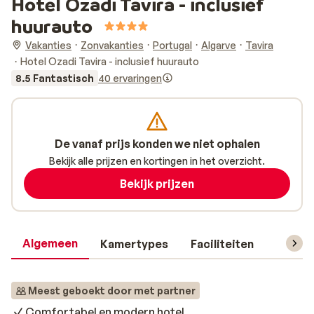
Hotel Ozadi Tavira - inclusief
huurauto
Vakanties
Zonvakanties
Portugal
Algarve
Tavira
Hotel Ozadi Tavira - inclusief huurauto
8.5 Fantastisch
40 ervaringen
De vanaf prijs konden we niet ophalen
Bekijk alle prijzen en kortingen in het overzicht.
Bekijk prijzen
Algemeen
Kamertypes
Faciliteiten
Reisin
Meest geboekt door met partner
Comfortabel en modern hotel