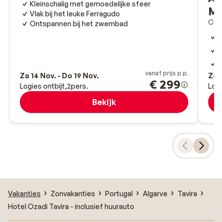
Kleinschalig met gemoedelijke sfeer
Mo
Vlak bij het leuke Ferragudo
Car
Ontspannen bij het zwembad
V
H
r
A
vanaf prijs p.p.
Za 14 Nov. - Do 19 Nov.
Za 1
€ 299
Logies ontbijt
2
pers.
Log
Bekijk
Vakanties
Zonvakanties
Portugal
Algarve
Tavira
Hotel Ozadi Tavira - inclusief huurauto