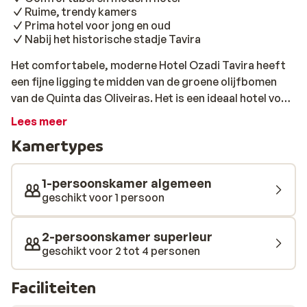
Ruime, trendy kamers
Prima hotel voor jong en oud
Nabij het historische stadje Tavira
Het comfortabele, moderne Hotel Ozadi Tavira heeft
een fijne ligging te midden van de groene olijfbomen
van de Quinta das Oliveiras. Het is een ideaal hotel voor
degene die rust en luxe willen combineren met af en toe
Lees meer
de omgeving verkennen. De kamers van dit fijne adres
Kamertypes
zijn ingericht met een trendy tintje en ook in de tuin bij
het zwembad vind je deze hippe touch terug. Net als in
de Orangea Bistro, die perfect is voor een ontspannen
1-persoonskamer algemeen
lunch, een smakelijke snack of een menu met tapas en
geschikt voor 1 persoon
wijn. Het historische centrum van Tavira ligt op 2
kilometer afstand en het dorpje Cabanas op 4
2-persoonskamer superieur
kilometer. Hier kun je dus gemakkelijk naar toe voor een
geschikt voor 2 tot 4 personen
dagje winkelen of wat culturele bezichtigingen. Het
schitterende strand van Tavira ligt op een eilandje voor
Faciliteiten
de kust. In het zomerseizoen is er een regelmatige