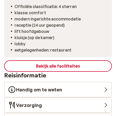
busverbinding naar de boten die je naar het eilandje
Officiële classificatie: 4 sterren
varen. Neem een verfrissende duik in het zwembad bij
klasse: comfort
het hotel en bestel wat te eten in het restaurant. Een
modern ingerichte accommodatie
heerlijke vakantie toegewenst!
receptie (24 uur geopend)
lift hoofdgebouw
kluisje (op de kamer)
lobby
eetgelegenheden: restaurant
Bekijk alle faciliteiten
Reisinformatie
Handig om te weten
Verzorging