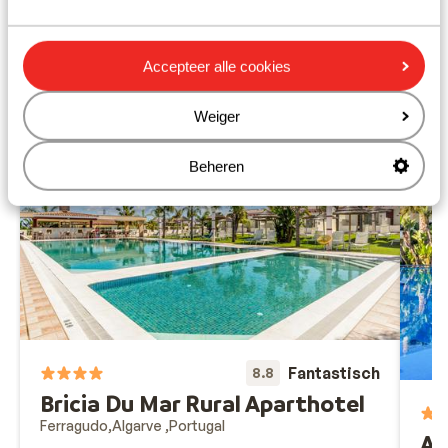
Restaurant: 1500 m
Rustig gelegen
Accepteer alle cookies
Ook interessant voor jou
Weiger
Beheren
Fantastisch
8.8
Bricia Du Mar Rural Aparthotel
Ferragudo
Algarve
Portugal
Ap