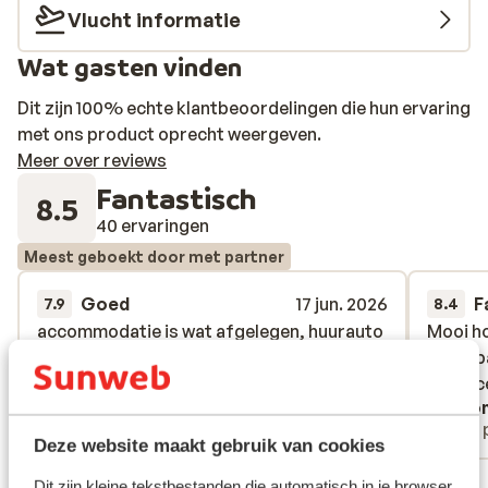
Vlucht informatie
Wat gasten vinden
Dit zijn 100% echte klantbeoordelingen die hun ervaring
met ons product oprecht weergeven.
Meer over reviews
Fantastisch
8.5
40 ervaringen
Meest geboekt door met partner
Goed
17 jun. 2026
F
7.9
8.4
accommodatie is wat afgelegen, huurauto
accommodatie is wat afgelegen, huurauto
Mooi ho
Mooi ho
is echt noodzaak wil je ergens heen
is echt noodzaak wil je ergens heen
zwemba
zwemba
stadsc
stadsc
Anoniem
Ano
Met partner
Met 
Deze website maakt gebruik van cookies
Bekijk alle 40 ervaringen
Dit zijn kleine tekstbestanden die automatisch in je browser