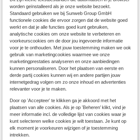
worden geïnstalleerd als je onze website bezoekt.
Ligging
Standaard gebruiken we bij Sunweb Group GmbH
functionele cookies die ervoor zorgen dat de website goed
werkt en dat je alle functies goed kunt gebruiken,
analytische cookies om onze website te verbeteren en
voorkeurscookies om de door jou ingevoerde informatie
Bekijk op kaart
voor je te onthouden. Met jouw toestemming maken we ook
gebruik van marketingcookies waarmee we onze
marketingprestaties analyseren en onze aanbiedingen
kunnen personaliseren. Door het plaatsen van eerste en
derde partij cookies kunnen wij en andere partijen jouw
internetgedrag volgen om zo onze inhoud en advertenties
In de buurt
relevanter voor je te maken.
Strand: 7 km
Centrum Het centrum van tavira: 2 km
Door op 'Accepteer' te klikken ga je akkoord met het
Centrum Het centrum van cabanas: 4 km
plaatsen van alle cookies. Als je op 'Beheren’ klikt, vind je
In een bosrijke omgeving
meer informatie incl. de volledige lijst van cookies waar je
Pinautomaat: 1500 m
kunt selecteren welke cookies je wilt toestaan. Je kunt op
Winkels: 2 km
elk moment je voorkeuren wijzigen of je toestemming
intrekken.
(Mini)supermarkt: 2 km