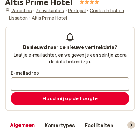
Altis Prime Hotel
Vakanties
Zonvakanties
Portugal
Costa de Lisboa
Lissabon
Altis Prime Hotel
Benieuwd naar de nieuwe vertrekdata?
Laat je e-mail achter, en we geven je een seintje zodra
de data bekend zijn.
E-mailadres
Houd mij op de hoogte
Algemeen
Kamertypes
Faciliteiten
Reisin