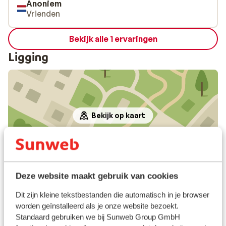
Anoniem
Vrienden
Bekijk alle 1 ervaringen
Ligging
Bekijk op kaart
In de buurt
Deze website maakt gebruik van cookies
Luchthaven: 9 km
Dit zijn kleine tekstbestanden die automatisch in je browser
Treinstation: 4 km
worden geïnstalleerd als je onze website bezoekt.
Standaard gebruiken we bij Sunweb Group GmbH