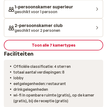
Pombal. In de directe omgeving ligt de Avenida da
1-persoonskamer superieur
Liberale, beroemd om de luxe winkels en boetiekjes.
geschikt voor 1 persoon
Rossi, één van de meest historische wijken van de stad,
ligt op slechts 3 haltes met de metro.
2-persoonskamer club
geschikt voor 2 personen
Toon alle 7 kamertypes
Faciliteiten
Officiële classificatie: 4 sterren
totaal aantal verdiepingen: 8
lobby
eetgelegenheden: restaurant
drinkgelegenheden
wi-fi in openbare ruimte (gratis), op de kamer
(gratis), bij de receptie (gratis)