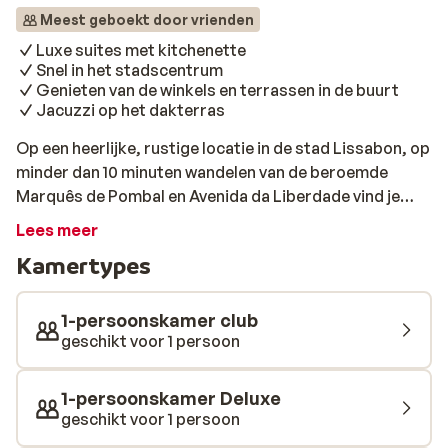
Meest geboekt door vrienden
Luxe suites met kitchenette
Snel in het stadscentrum
Genieten van de winkels en terrassen in de buurt
Jacuzzi op het dakterras
Op een heerlijke, rustige locatie in de stad Lissabon, op
minder dan 10 minuten wandelen van de beroemde
Marquês de Pombal en Avenida da Liberdade vind je
Altis Prime. Verblijf hier in een van de mooie suites met
Lees meer
eigen kitchenette. Dit unieke complex beschikt over
Kamertypes
een prachtig dakterras met een grote jacuzzi en een
panoramisch uitzicht over de stad. De suites in het Altis
Prime Hotel hebben een allemaal een parketvloer en zijn
1-persoonskamer club
stijlvol ingericht. Altis Prime's Lounge Caffé serveert
geschikt voor 1 persoon
salades, gastronomische sandwiches en lokale
gerechten. Op 5 minuten lopen zijn diverse leuke
1-persoonskamer Deluxe
restaurants en bars. Het Altis Prime Hotel ligt op
geschikt voor 1 persoon
slechts 400 meter van het (Metro) station Marques de