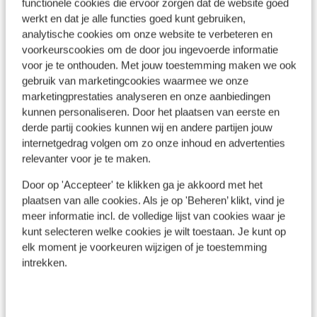
functionele cookies die ervoor zorgen dat de website goed
Ook interessant voor jou
werkt en dat je alle functies goed kunt gebruiken,
analytische cookies om onze website te verbeteren en
voorkeurscookies om de door jou ingevoerde informatie
voor je te onthouden. Met jouw toestemming maken we ook
gebruik van marketingcookies waarmee we onze
marketingprestaties analyseren en onze aanbiedingen
kunnen personaliseren. Door het plaatsen van eerste en
derde partij cookies kunnen wij en andere partijen jouw
internetgedrag volgen om zo onze inhoud en advertenties
relevanter voor je te maken.
Door op 'Accepteer' te klikken ga je akkoord met het
plaatsen van alle cookies. Als je op 'Beheren’ klikt, vind je
Lx
meer informatie incl. de volledige lijst van cookies waar je
Fantastisch
8.5
kunt selecteren welke cookies je wilt toestaan. Je kunt op
Lis
elk moment je voorkeuren wijzigen of je toestemming
Hotel Mundial
G
intrekken.
A
Lissabon
Costa de Lisboa
Portugal
f
In het centrum
O
r
Rooftop bar