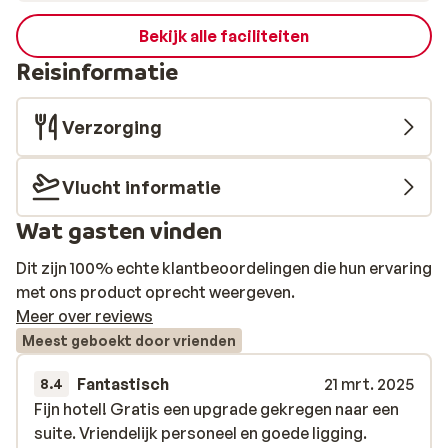
Bekijk alle faciliteiten
Reisinformatie
Verzorging
Vlucht informatie
Wat gasten vinden
Dit zijn 100% echte klantbeoordelingen die hun ervaring
met ons product oprecht weergeven.
Meer over reviews
Meest geboekt door vrienden
Fantastisch
21 mrt. 2025
8.4
Fijn hotel! Gratis een upgrade gekregen naar een
Fijn hotel! Gratis een upgrade gekregen naar een
suite. Vriendelijk personeel en goede ligging.
suite. Vriendelijk personeel en goede ligging.