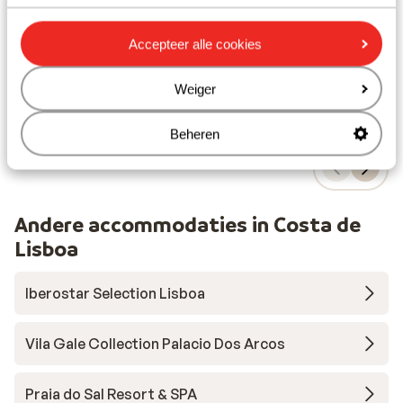
Comfortabele kamers
Panoramisch uitzicht
vanaf prijs p.p.
Do 27 Aug. - Di 1 Sep.
Zo 6
Accepteer alle cookies
€ 615
Logies ontbijt
2
pers.
Log
Bekijk
Weiger
Beheren
Andere accommodaties in Costa de
Lisboa
Iberostar Selection Lisboa
Vila Gale Collection Palacio Dos Arcos
Praia do Sal Resort & SPA