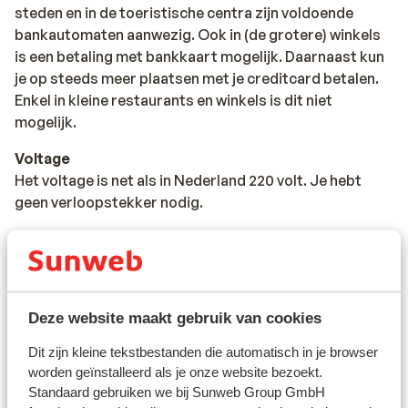
steden en in de toeristische centra zijn voldoende
bankautomaten aanwezig. Ook in (de grotere) winkels
is een betaling met bankkaart mogelijk. Daarnaast kun
je op steeds meer plaatsen met je creditcard betalen.
Enkel in kleine restaurants en winkels is dit niet
mogelijk.
Voltage
Het voltage is net als in Nederland 220 volt. Je hebt
geen verloopstekker nodig.
Reisdocumenten
- Nederlandse identiteitskaart of een Nederlands
internationaal reispaspoort.
- Voor kinderen jonger dan 12 jaar is de Kids-ID
Deze website maakt gebruik van cookies
verplicht.
- Voor personen onder de 18 jaar die zonder
Dit zijn kleine tekstbestanden die automatisch in je browser
meerderjarige personen reizen, is een getekende
worden geïnstalleerd als je onze website bezoekt.
verklaring nodig van ouder(s) en/of verzorger(s). Hier
Standaard gebruiken we bij Sunweb Group GmbH