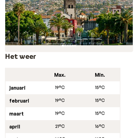
schilderkunst. De verschillende tuinen en parken van
Funchal zijn niet alleen indrukwekkend vanwege de
diverse bloemen en planten, maar dankzij hun ligging
bieden deze plekjes u ook een prachtig uitzicht op zee.
De kustlijn bij Funchal heeft de laagste klippen van het
eiland, maar dat maakt de omgeving niet minder
spectaculair.
Het weer
Max.
Min.
januari
19°C
15°C
februari
19°C
15°C
maart
19°C
15°C
april
21°C
16°C