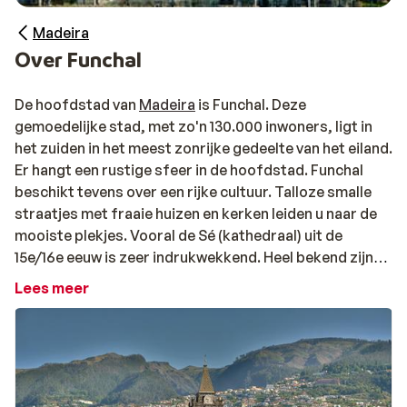
Madeira
Over Funchal
De hoofdstad van
Madeira
is Funchal. Deze
gemoedelijke stad, met zo'n 130.000 inwoners, ligt in
het zuiden in het meest zonrijke gedeelte van het eiland.
Er hangt een rustige sfeer in de hoofdstad. Funchal
beschikt tevens over een rijke cultuur. Talloze smalle
straatjes met fraaie huizen en kerken leiden u naar de
mooiste plekjes. Vooral de Sé (kathedraal) uit de
15e/16e eeuw is zeer indrukwekkend. Heel bekend zijn
de markthallen van Funchal, waar de verkopers iedere
Lees meer
dag allerlei producten aan de man brengen. Verder
beschikt de stad over diverse musea, waaronder het
museum voor gewijde kunst, gevestigd in het oud
bisschoppelijk paleis. Deze heeft zijn bekendheid te
danken aan de rijke collectie van Vlaamse en Portugese