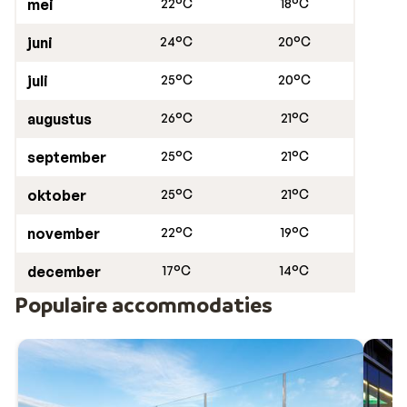
mei
22°C
18°C
juni
24°C
20°C
juli
25°C
20°C
augustus
26°C
21°C
september
25°C
21°C
oktober
25°C
21°C
november
22°C
19°C
december
17°C
14°C
Populaire accommodaties