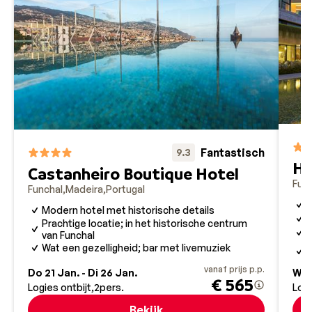
Fantastisch
9.3
Ho
Castanheiro Boutique Hotel
Fun
Funchal
Madeira
Portugal
D
Modern hotel met historische details
O
Prachtige locatie; in het historische centrum
U
van Funchal
D
Wat een gezelligheid; bar met livemuziek
u
vanaf prijs p.p.
Do 21 Jan. - Di 26 Jan.
Wo 
€ 565
Logies ontbijt
2
pers.
Logi
Bekijk