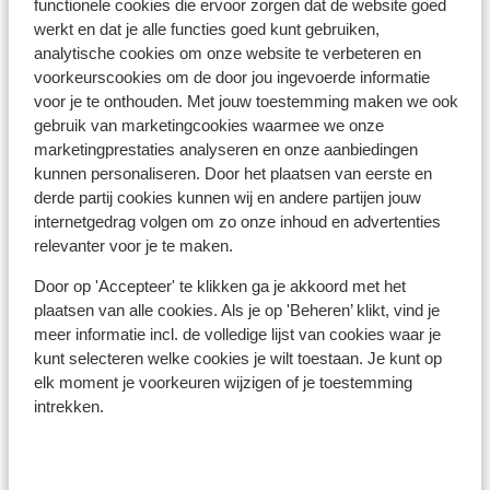
kan om gevraagd worden.
functionele cookies die ervoor zorgen dat de website goed
werkt en dat je alle functies goed kunt gebruiken,
- De reisdocumenten dienen geldig te zijn voor de
analytische cookies om onze website te verbeteren en
gehele duur van het verblijf in Portugal.
voorkeurscookies om de door jou ingevoerde informatie
- Indien je geen Nederlandse nationaliteit hebt, raden
voor je te onthouden. Met jouw toestemming maken we ook
we je aan om contact op te nemen met de ambassade
gebruik van marketingcookies waarmee we onze
of consulaat.
marketingprestaties analyseren en onze aanbiedingen
- Over de juiste en geldige reisdocumenten beschikken,
kunnen personaliseren. Door het plaatsen van eerste en
is te allen tijde jouw eigen verantwoordelijkheid.
derde partij cookies kunnen wij en andere partijen jouw
internetgedrag volgen om zo onze inhoud en advertenties
Let op!
relevanter voor je te maken.
Voor
Portugal
geldt:
Door op 'Accepteer' te klikken ga je akkoord met het
In elke reservering dient er minimaal 1 persoon per
plaatsen van alle cookies. Als je op 'Beheren’ klikt, vind je
kamer 18 jaar of ouder te zijn.
meer informatie incl. de volledige lijst van cookies waar je
kunt selecteren welke cookies je wilt toestaan. Je kunt op
Vaccinatie
elk moment je voorkeuren wijzigen of je toestemming
Voor actuele informatie betreffende vaccinaties en
intrekken.
andere gegevens over gezondheid en reizen, kun je het
beste een kijkje nemen op de website van het Landelijk
Coördinatiecentrum Reizigersadvisering: