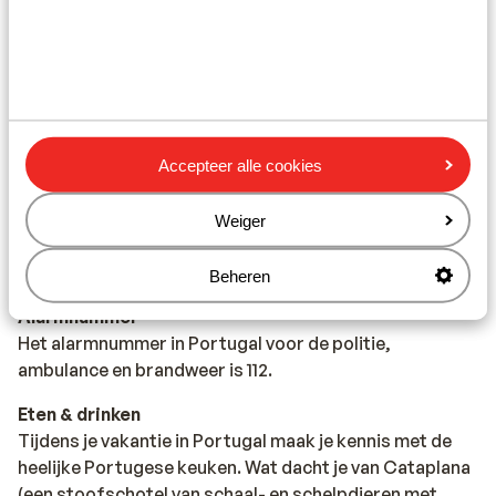
https://www.lcr.nl/
Telefoneren
Je kan met je mobiele telefoon telefoneren in Portugal.
Wij adviseren je om dit zoveel mogelijk te beperken,
vanwege de hoge kosten die hiervoor aangerekend
worden. Informeer hierover bij jouw provider voor je op
Accepteer alle cookies
vakantie vertrekt. Als je gebruik wil maken van internet
via je telefoon, dan raden we je aan om dit via een
Weiger
draadloos netwerk te doen. Zet ook altijd je
dataroaming uit in het buitenland.
Beheren
Alarmnummer
Het alarmnummer in Portugal voor de politie,
ambulance en brandweer is 112.
Eten & drinken
Tijdens je vakantie in Portugal maak je kennis met de
heelijke Portugese keuken. Wat dacht je van Cataplana
(een stoofschotel van schaal- en schelpdieren met