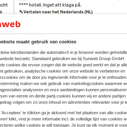
 EXE Ciudad de Córdoba, Hotel Córdoba
acht
acht
**** hotell. Inget att klaga på.
**** hotell. Inget att klaga på.
 culturen hebben hier hun sporen
a
a
Vertalen naar het Nederlands (NL)
fgoedlijst van Unesco. In het oude centrum
in
in
 de Torre de la Calahorra, de Romaanse
athedraal. Dag 6: Córdoba – Sevilla, circa
Minicooper
Met partner
villa! Maak kennis met het prachtige Sevilla
ebsite maakt gebruik van cookies
dere stad te bieden heeft. In Sevilla
e Sevilla Macarena of een vergelijkbaar
 kleine tekstbestanden die automatisch in je browser worden geïnstalle
 stad Sevilla Deze dag staat volledig in
 website bezoekt. Standaard gebruiken we bij Sunweb Group GmbH
ele cookies die ervoor zorgen dat de website goed werkt en dat je alle
stad van Andalusië. Bezoek de magische
nt gebruiken, analytische cookies om onze website te verbeteren en
 van Plaza de España, breng een bezoek
rscookies om de door jou ingevoerde informatie voor je te onthouden
en maak kennis met de Spaanse
estemming maken we ook gebruik van marketingcookies waarmee w
illa – Jerez de la Frontera, circa 92 km,
ngprestaties analyseren en onze aanbiedingen kunnen personalisere
er bekende, maar erg interessante Spaanse
tsen van eerste en derde partij cookies kunnen wij en andere partijen
a Frontera, waar je één nacht verblijft in
gedrag volgen om zo onze inhoud en advertenties relevanter voor je 
otel. Jerez de la Frontera wordt ook wel
'Accepteer' te klikken ga je akkoord met het plaatsen van alle cookies
e paardendressuur en de vurige
ren’ klikt, vind je meer informatie incl. de volledige lijst van cookies w
odega’s die zich in het hart van de stad
ecteren welke cookies je wilt toestaan. Je kunt op elk moment je voo
 niet druk te maken over hoe je na een