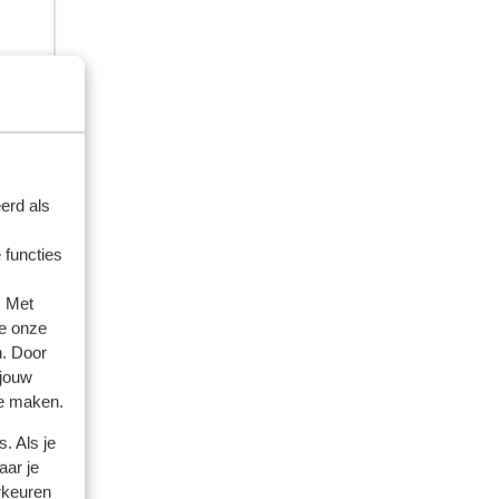
erd als
 functies
. Met
e onze
n. Door
 jouw
te maken.
. Als je
aar je
rkeuren