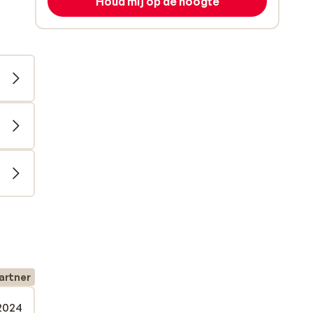
Houd mij op de hoogte
artner
 2024