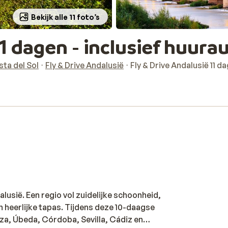
Bekijk alle 11 foto’s
11 dagen - inclusief huura
sta del Sol
Fly & Drive Andalusië
Fly & Drive Andalusië 11 d
lusië. Een regio vol zuidelijke schoonheid,
heerlijke tapas. Tijdens deze 10-daagse
za, Úbeda, Córdoba, Sevilla, Cádiz en