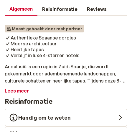
Algemeen
Reisinformatie
Reviews
Meest geboekt door met partner
Authentieke Spaanse dorpjes
Moorse architectuur
Heerlijke tapas
Verblijf in luxe 4-sterren hotels
Andalusië is een regio in Zuid-Spanje, die wordt
gekenmerkt door adembenemende landschappen,
culturele schatten en heerlijke tapas. Tijdens deze 8-
daagse Fly & Drive maak je kennis met de steden
Lees meer
Málaga, Granada, Córdoba en Sevilla. Een schitterende
Reisinformatie
route! Dag 1: Aankomst Málaga Je vliegt vandaag naar
het bruisende Málaga waar de huurauto al voor je klaar
staat. Van de luchthaven rijd je naar de eerste plek om
Handig om te weten
te overnachten. Dit is het Eurostars Málaga, TRH Mijas
of een vergelijkbaar hotel. Bij een gunstige vliegtijd kun