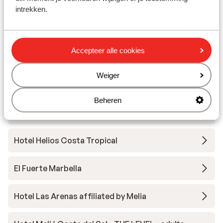
je nog een keer door de leuke straatjes van Málaga
intrekken.
Ikos Andalusia
wandelen en een laatste keer proosten op de vakantie!
Amare Beach Hotel Marbella - adults
Accepteer alle cookies
recommended
Weiger
ME Marbella
Beheren
ME Marbella - zomer 2026
Hotel Helios Costa Tropical
El Fuerte Marbella
Hotel Las Arenas affiliated by Melia