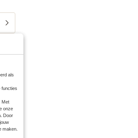
erd als
 functies
. Met
e onze
n. Door
 jouw
te maken.