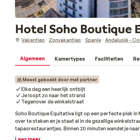
Hotel Soho Boutique 
Vakanties
Zonvakanties
Spanje
Andalusië - Co
Algemeen
Kamertypes
Faciliteiten
Re
Meest geboekt door met partner
Elke dag een heerlijk ontbijt
Je loopt zo naar het strand
Tegenover de winkelstraat
Soho Boutique Equitativa ligt op een perfecte plek in 
over te steken en je staat al in de gezellige winkelstr
tapasrestaurantjes. Binnen 20 minuten wandel je naar
het hotel vind je een klein zwembadje om even in af te
Lees meer