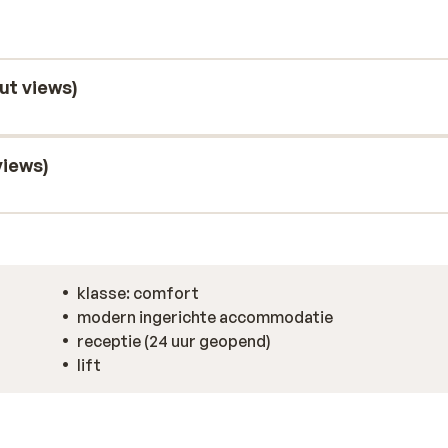
hikken allemaal over een zeer moderne
et sfeervolle restaurant een uitgebreid
ut views)
views)
klasse: comfort
modern ingerichte accommodatie
receptie (24 uur geopend)
lift