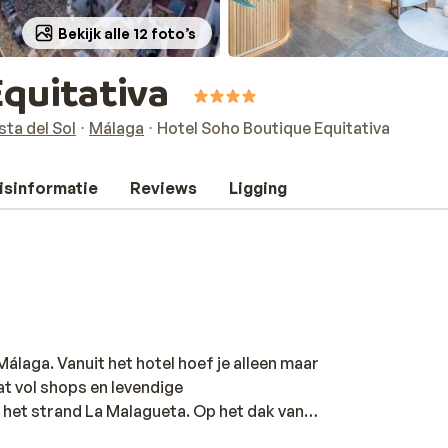
Bekijk alle 12 foto’s
Equitativa
sta del Sol
Málaga
Hotel Soho Boutique Equitativa
isinformatie
Reviews
Ligging
Málaga. Vanuit het hotel hoef je alleen maar
aat vol shops en levendige
 het strand La Malagueta. Op het dak van
 koelen en een trendy bar met uitzicht op de