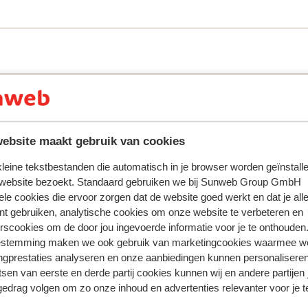
ebsite maakt gebruik van cookies
 kleine tekstbestanden die automatisch in je browser worden geïnstalle
 website bezoekt. Standaard gebruiken we bij Sunweb Group GmbH
ele cookies die ervoor zorgen dat de website goed werkt en dat je alle
ring met ons product oprecht weergeven.
Meer over reviews
nt gebruiken, analytische cookies om onze website te verbeteren en
rscookies om de door jou ingevoerde informatie voor je te onthouden
estemming maken we ook gebruik van marketingcookies waarmee w
2023
ngprestaties analyseren en onze aanbiedingen kunnen personalisere
tsen van eerste en derde partij cookies kunnen wij en andere partijen
gedrag volgen om zo onze inhoud en advertenties relevanter voor je 