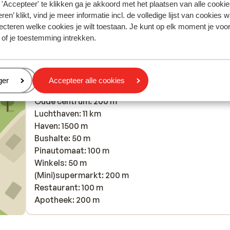
'Accepteer' te klikken ga je akkoord met het plaatsen van alle cookies
ren’ klikt, vind je meer informatie incl. de volledige lijst van cookies w
ecteren welke cookies je wilt toestaan. Je kunt op elk moment je voo
 of je toestemming intrekken.
In de buurt
Strand: 1200 m
eren
ger
Accepteer alle cookies
In het centrum
Oude centrum: 200 m
Luchthaven: 11 km
Haven: 1500 m
Bushalte: 50 m
Pinautomaat: 100 m
Winkels: 50 m
(Mini)supermarkt: 200 m
Restaurant: 100 m
Apotheek: 200 m