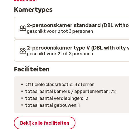
winkelstraat. Alle kamers zijn luxe ingericht en besc
Kamertypes
badkamer en een minibar. Iedere morgen staat er in h
ontbijtbuffet voor je klaar.
2-persoonskamer standaard (DBL witho
geschikt voor 2 tot 3 personen
2-persoonskamer type V (DBL with city 
geschikt voor 2 tot 3 personen
Faciliteiten
Officiële classificatie: 4 sterren
totaal aantal kamers / appartementen: 72
totaal aantal verdiepingen: 12
totaal aantal gebouwen: 1
Bekijk alle faciliteiten