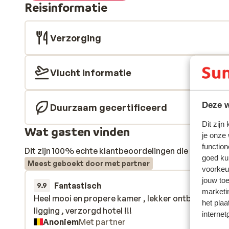
Reisinformatie
Verzorging
Vlucht informatie
Deze w
Duurzaam gecertificeerd
Dit zijn
Wat gasten vinden
je onze
function
Dit zijn 100% echte klantbeoordelingen die hun erva
goed ku
Meest geboekt door met partner
voorkeu
jouw to
Fantastisch
20 sep. 
9.9
marketi
Heel mooi en propere kamer , lekker ontbijt ,Goede
Heel mooi en propere kamer , lekker ontbijt ,Goede
het plaa
ligging , verzorgd hotel !!!
ligging , verzorgd hotel !!!
internet
Anoniem
Met partner