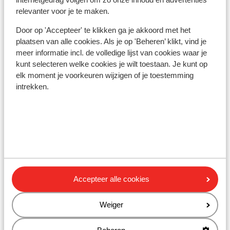
Heb je niet de Nederlandse nationaliteit, dan is het
relevanter voor je te maken.
belangrijk om na te vragen of er andere regels van
toepassing zijn. Dit vraag je na bij de ambassade van
Door op 'Accepteer' te klikken ga je akkoord met het
plaatsen van alle cookies. Als je op 'Beheren’ klikt, vind je
het land waar je heen wilt en de landen waar je doorheen
meer informatie incl. de volledige lijst van cookies waar je
reist.
kunt selecteren welke cookies je wilt toestaan. Je kunt op
elk moment je voorkeuren wijzigen of je toestemming
Let op!
intrekken.
Voor
Spanje
geldt:
In iedere reservering dient er minimaal 1 persoon 18 jaar
of ouder te zijn.
Het reizen met de juiste documenten is jouw eigen
verantwoordelijkheid. Sunweb kan hiervoor niet
aansprakelijk worden gesteld.
Accepteer alle cookies
Vaccinatie:
Voor actuele informatie betreffende vaccinaties en
Weiger
andere gegevens over gezondheid en reizen kijk je op
de site van LCR: https://www.lcr.nl/.