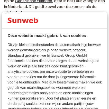
op de
Canarische Eilanden
, daar is het 1 uur vroeger dan
in Nederland. Dit geldt zowel voor de zomer- als de
wintertijd.
Valuta:
De officiële munteenheid van Spanje is de euro. Pinnen
Deze website maakt gebruik van cookies
in Spanje en op de Canarische Eilanden is geen
probleem. Vrijwel overal zijn betaalautomaten waar je
Dit zijn kleine tekstbestanden die automatisch in je browser
kunt pinnen. Ook betalen met credit card is op vele
worden geïnstalleerd als je onze website bezoekt.
plaatsen mogelijk.
Standaard gebruiken we bij Sunweb Group GmbH
functionele cookies die ervoor zorgen dat de website goed
Voltage:
werkt en dat je alle functies goed kunt gebruiken,
Het voltage is net als in Nederland 220 volt. Het
analytische cookies om onze website te verbeteren en
stopcontact is soms wel anders van vorm. In dat geval
voorkeurscookies om de door jou ingevoerde informatie
voor je te onthouden. Met jouw toestemming maken we ook
kun je een tussenstekker in de supermarkt kopen.
gebruik van marketingcookies waarmee we onze
marketingprestaties analyseren en onze aanbiedingen
Reisdocumenten:
kunnen personaliseren. Door het plaatsen van eerste en
Je dient in het bezit te zijn van een geldig paspoort of
derde partij cookies kunnen wij en andere partijen jouw
een geldig identiteitsbewijs.
internetgedrag volgen om zo onze inhoud en advertenties