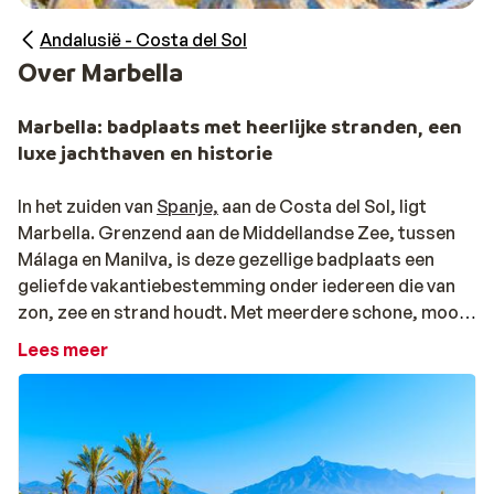
Andalusië - Costa del Sol
Over Marbella
Marbella: badplaats met heerlijke stranden, een
luxe jachthaven en historie
In het zuiden van
Spanje,
aan de Costa del Sol, ligt
Marbella. Grenzend aan de Middellandse Zee, tussen
Málaga en Manilva, is deze gezellige badplaats een
geliefde vakantiebestemming onder iedereen die van
zon, zee en strand houdt. Met meerdere schone, mooie
zandstranden heb je volop keuze als je een dag naar de
Lees meer
zee gaat. Ook de internationaal bekende jachthaven
Puerto Banús vol luxe boten maakt dat Marbella een
aantrekkelijke vakantiebestemming is. De vele winkels,
fijne restaurants en terrassen en het authentieke
centrum met smalle straten, knusse boetiekjes,