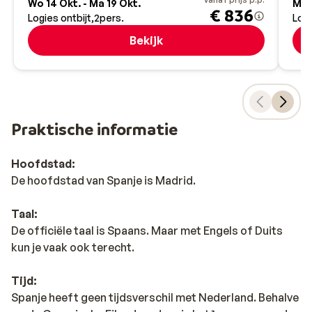
Wo 14 Okt. - Ma 19 Okt.
Ma 8
€ 836
Logies ontbijt
2
pers.
Logi
Bekijk
Praktische informatie
Hoofdstad:
De hoofdstad van Spanje is Madrid.
Taal:
De officiële taal is Spaans. Maar met Engels of Duits
kun je vaak ook terecht.
Tijd:
Spanje heeft geen tijdsverschil met Nederland. Behalve