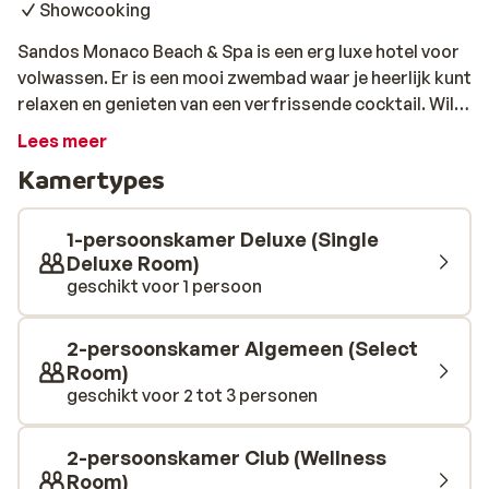
Showcooking
Sandos Monaco Beach & Spa is een erg luxe hotel voor
volwassen. Er is een mooi zwembad waar je heerlijk kunt
relaxen en genieten van een verfrissende cocktail. Wil je
echt even tot rust komen? Dat kan! Het hotel beschikt
Lees meer
over een uitgebreide spa met jacuzzi, sauna en Turks
Kamertypes
bad, maar ook is er de mogelijkheid om lekker weg te
dromen tijdens een weldadige
schoonheidsbehandeling. Voor wie liever wat actiever
1-persoonskamer Deluxe (Single
bezig is, is er een fitnessruimte en een
Deluxe Room)
geschikt voor 1 persoon
animatieprogramma. Er wordt van alles georganiseerd:
van danslessen en aerobics tot volleybal en tafeltennis.
Na elke heerlijke vakantiedag schuif je aan in het
2-persoonskamer Algemeen (Select
buffetrestaurant, dat smakelijke internationale
Room)
gerechten aanbiedt en waar sommige gerechten voor
geschikt voor 2 tot 3 personen
je klaargemaakt worden door de kok waar je bij staat.
Wat een luxe..!
2-persoonskamer Club (Wellness
Room)