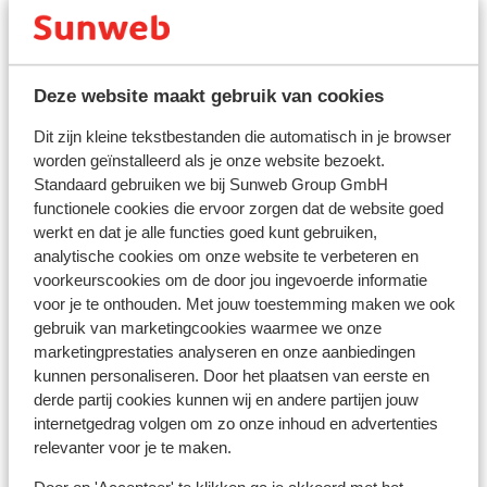
Bekijk op kaart
Deze website maakt gebruik van cookies
Dit zijn kleine tekstbestanden die automatisch in je browser
In de buurt
worden geïnstalleerd als je onze website bezoekt.
Strand: 500 m
Standaard gebruiken we bij Sunweb Group GmbH
Centrum: 1000 m
functionele cookies die ervoor zorgen dat de website goed
werkt en dat je alle functies goed kunt gebruiken,
Luchthaven VLC: 152 km
analytische cookies om onze website te verbeteren en
Treinstation: 3 km
voorkeurscookies om de door jou ingevoerde informatie
Bushalte: 400 m
voor je te onthouden. Met jouw toestemming maken we ook
Pinautomaat: 500 m
gebruik van marketingcookies waarmee we onze
Winkels: 500 m
marketingprestaties analyseren en onze aanbiedingen
(Mini)supermarkt: 150 m
kunnen personaliseren. Door het plaatsen van eerste en
Restaurant: 500 m
derde partij cookies kunnen wij en andere partijen jouw
internetgedrag volgen om zo onze inhoud en advertenties
relevanter voor je te maken.
Ook interessant voor jou