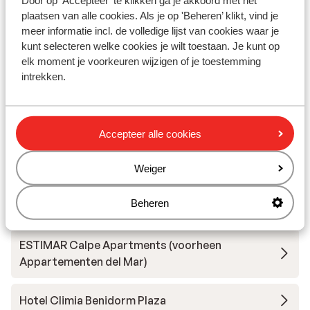
Door op 'Accepteer' te klikken ga je akkoord met het
plaatsen van alle cookies. Als je op 'Beheren’ klikt, vind je
meer informatie incl. de volledige lijst van cookies waar je
kunt selecteren welke cookies je wilt toestaan. Je kunt op
elk moment je voorkeuren wijzigen of je toestemming
Andere accommodaties in Costa
intrekken.
Blanca
Hotel Don Pancho
Accepteer alle cookies
Hotel H10 Porto Poniente
Weiger
Beheren
SOLYMAR Gran Hotel - adults only
ESTIMAR Calpe Apartments (voorheen
Appartementen del Mar)
Hotel Climia Benidorm Plaza