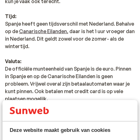
kun je vaak ook terecht.
Tijd:
Spanje heeft geen tijdsverschil met Nederland. Behalve
op de
Canarische Eilanden
, daar is het 1 uur vroeger dan
in Nederland. Dit geldt zowel voor de zomer- als de
wintertijd.
Valuta:
De officiële munteenheid van Spanje is de euro. Pinnen
in Spanje en op de Canarische Eilanden is geen
probleem. Vrijwel overal zijn betaalautomaten waar je
kunt pinnen. Ook betalen met credit card is op vele
plaatsen mogelijk.
Voltage:
Het voltage is net als in Nederland 220 volt. Het
stopcontact is soms wel anders van vorm. In dat geval
Deze website maakt gebruik van cookies
kun je een tussenstekker in de supermarkt kopen.