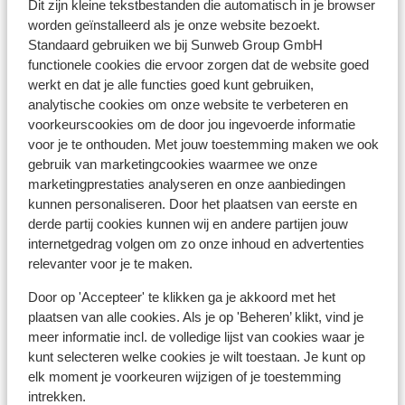
Dit zijn kleine tekstbestanden die automatisch in je browser
worden geïnstalleerd als je onze website bezoekt.
Reisdocumenten:
Standaard gebruiken we bij Sunweb Group GmbH
Je dient in het bezit te zijn van een geldig paspoort of
functionele cookies die ervoor zorgen dat de website goed
een geldig identiteitsbewijs.
werkt en dat je alle functies goed kunt gebruiken,
Heb je niet de Nederlandse nationaliteit, dan is het
analytische cookies om onze website te verbeteren en
belangrijk om na te vragen of er andere regels van
voorkeurscookies om de door jou ingevoerde informatie
toepassing zijn. Dit vraag je na bij de ambassade van
voor je te onthouden. Met jouw toestemming maken we ook
het land waar je heen wilt en de landen waar je doorheen
gebruik van marketingcookies waarmee we onze
reist.
marketingprestaties analyseren en onze aanbiedingen
kunnen personaliseren. Door het plaatsen van eerste en
derde partij cookies kunnen wij en andere partijen jouw
Let op!
internetgedrag volgen om zo onze inhoud en advertenties
Voor
Spanje
geldt:
relevanter voor je te maken.
In iedere reservering dient er minimaal 1 persoon 18 jaar
of ouder te zijn.
Door op 'Accepteer' te klikken ga je akkoord met het
plaatsen van alle cookies. Als je op 'Beheren’ klikt, vind je
Het reizen met de juiste documenten is jouw eigen
meer informatie incl. de volledige lijst van cookies waar je
verantwoordelijkheid. Sunweb kan hiervoor niet
kunt selecteren welke cookies je wilt toestaan. Je kunt op
aansprakelijk worden gesteld.
elk moment je voorkeuren wijzigen of je toestemming
intrekken.