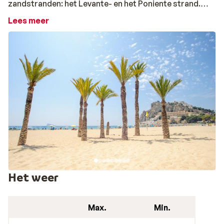
zandstranden: het Levante- en het Poniente strand.
Langs beide stranden loopt een mooie boulevard met
Lees meer
verschillende bars en restaurants die uitkijken op de
mensen die gezellig aan het wandelen zijn. Achter de
boulevard ligt de zeer levendige hoofdstraat met
oneindig veel leuke, uiteenlopende winkels. Als je van
shoppen houdt, dan kun je hier echt je hart ophalen.
Spaans sfeertje
Als je van het ene naar het andere strand wandelt, dan
kom je langs het oorspronkelijke centrum van
Benidorm, waar een typisch Spaans sfeertje hangt. Je
kunt hier heerlijk door smalle straatjes slenteren,
neerstrijken op één van de terrassen of een kijkje
nemen op het mooi aangelegde balkon. Vanaf dit
Het weer
balkon heb je een adembenemend uitzicht op de
stranden en op de schuin aflopende rots, die voor deze
Max.
Min.
bruisende badplaats aan de
Costa Blanca
zo
kenmerkend is. Ook zie je direct naast het balkon nog