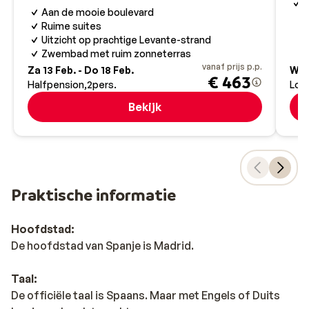
G
Aan de mooie boulevard
Ruime suites
Uitzicht op prachtige Levante-strand
Zwembad met ruim zonneterras
vanaf prijs p.p.
Za 13 Feb. - Do 18 Feb.
Wo 
€ 463
Halfpension
2
pers.
Logi
Bekijk
Praktische informatie
Hoofdstad:
De hoofdstad van Spanje is Madrid.
Taal:
De officiële taal is Spaans. Maar met Engels of Duits