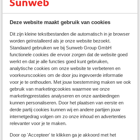
stopcontact is soms wel anders van vorm. In dat geval
kun je een tussenstekker in de supermarkt kopen.
Deze website maakt gebruik van cookies
Reisdocumenten:
Dit zijn kleine tekstbestanden die automatisch in je browser
Je dient in het bezit te zijn van een geldig paspoort of
worden geïnstalleerd als je onze website bezoekt.
een geldig identiteitsbewijs.
Standaard gebruiken we bij Sunweb Group GmbH
Heb je niet de Nederlandse nationaliteit, dan is het
functionele cookies die ervoor zorgen dat de website goed
belangrijk om na te vragen of er andere regels van
werkt en dat je alle functies goed kunt gebruiken,
toepassing zijn. Dit vraag je na bij de ambassade van
analytische cookies om onze website te verbeteren en
het land waar je heen wilt en de landen waar je doorheen
voorkeurscookies om de door jou ingevoerde informatie
reist.
voor je te onthouden. Met jouw toestemming maken we ook
gebruik van marketingcookies waarmee we onze
marketingprestaties analyseren en onze aanbiedingen
Let op!
kunnen personaliseren. Door het plaatsen van eerste en
Voor
Spanje
geldt:
derde partij cookies kunnen wij en andere partijen jouw
In iedere reservering dient er minimaal 1 persoon 18 jaar
internetgedrag volgen om zo onze inhoud en advertenties
of ouder te zijn.
relevanter voor je te maken.
Het reizen met de juiste documenten is jouw eigen
Door op 'Accepteer' te klikken ga je akkoord met het
verantwoordelijkheid. Sunweb kan hiervoor niet