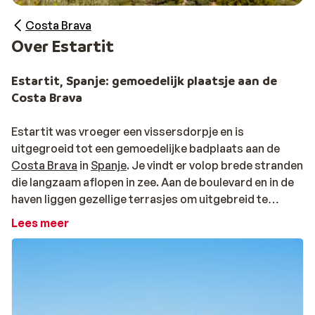
Costa Brava
Over Estartit
Estartit, Spanje: gemoedelijk plaatsje aan de
Costa Brava
Estartit was vroeger een vissersdorpje en is
uitgegroeid tot een gemoedelijke badplaats aan de
Costa Brava
in
Spanje
. Je vindt er volop brede stranden
die langzaam aflopen in zee. Aan de boulevard en in de
haven liggen gezellige terrasjes om uitgebreid te
lunchen of te dineren. Bestel een vermút, sangria of
Lees meer
cerveza met de voeten in het zand bij één van de
strandtentjes en zie er de zon prachtig ondergaan. In
het autovrije centrum van het stadje pronkt de Santa
Ana-kerk. De gezellige winkelstraten rondom de kerk
lenen zich perfect voor een lekkere avondwandeling.