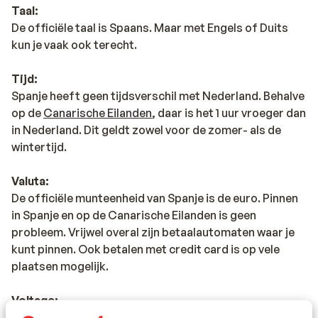
Taal:
landinwaarts. Het prachtige dorpsplein Plaça de la Vila
De officiële taal is Spaans. Maar met Engels of Duits
is het middelpunt van dit gemoedelijke dorpje. Op
kun je vaak ook terecht.
maandag is het er altijd erg leuk, want dan is er markt
en komt iedereen gezellig bij elkaar. In de
Tijd:
zomermaanden worden er verschillende concerten
Spanje heeft geen tijdsverschil met Nederland. Behalve
gegeven en eventuele optochten vertrekken vanaf dit
op de
Canarische Eilanden
, daar is het 1 uur vroeger dan
centrale plein. Onderneem ook de uitdagende klim naar
in Nederland. Dit geldt zowel voor de zomer- als de
het kasteel van Montgrí, dat je vanuit Estartit al in volle
wintertijd.
glorie kan bewonderen. Een leuk en actief
uitje voor het
hele gezin
als je goed ter been bent en de kinderen al
Valuta:
wat ouder zijn. Let op: in Estartit is geen reisleiding aanw
De officiële munteenheid van Spanje is de euro. Pinnen
in Spanje en op de Canarische Eilanden is geen
probleem. Vrijwel overal zijn betaalautomaten waar je
kunt pinnen. Ook betalen met credit card is op vele
plaatsen mogelijk.
Voltage:
Het voltage is net als in Nederland 220 volt. Het