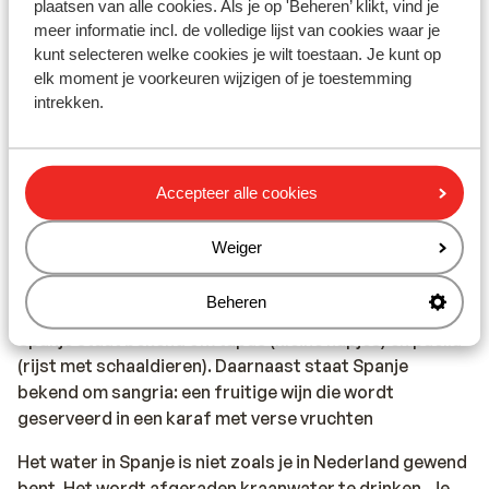
plaatsen van alle cookies. Als je op 'Beheren’ klikt, vind je
aansprakelijk worden gesteld.
meer informatie incl. de volledige lijst van cookies waar je
kunt selecteren welke cookies je wilt toestaan. Je kunt op
Vaccinatie:
elk moment je voorkeuren wijzigen of je toestemming
Voor actuele informatie betreffende vaccinaties en
intrekken.
andere gegevens over gezondheid en reizen kijk je op
de site van LCR: https://www.lcr.nl/.
Accepteer alle cookies
Alarmnummer:
Het alarmnummer in Spanje voor de politie, ambulance
Weiger
en brandweer is 112.
Beheren
Eten & drinken:
Spanje staat bekend om tapas (kleine hapjes) en paella
(rijst met schaaldieren). Daarnaast staat Spanje
bekend om sangria: een fruitige wijn die wordt
geserveerd in een karaf met verse vruchten
Het water in Spanje is niet zoals je in Nederland gewend
bent. Het wordt afgeraden kraanwater te drinken. Je