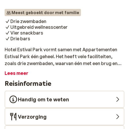
Meest geboekt door met familie
Drie zwembaden
Uitgebreid wellnesscenter
Vier snackbars
Drie bars
Hotel Estival Park vormt samen met Appartementen
Estival Park één geheel. Het heeft vele faciliteiten,
zoals drie zwembaden, waarvan één met een brug en
een leuke poolbar in het midden van het zwembad. Het
Lees meer
buffetrestaurant biedt een ruime keuze aan smakelijke
Reisinformatie
gerechten en wil je een keer à la carte eten, dan kan dat
in de pizzeria, die gedurende het hoogseizoen geopend
is. Voor een hapje en een drankje tussendoor zijn er
Handig om te weten
maar liefst vier snackbars en drie bars, waaronder een
piano bar en een tapasbar. Van mei tot oktober is er
Verzorging
overdag een animatieprogramma en worden er ’s
avonds shows gegeven. Wil je jezelf echt even