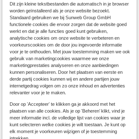
Hotel Estival El Dorado Resort
Dit zijn kleine tekstbestanden die automatisch in je browser
worden geïnstalleerd als je onze website bezoekt.
Cambrils
Costa Dorada
Spanje
Ho
Standaard gebruiken we bij Sunweb Group GmbH
Vrijwel aan het strand
functionele cookies die ervoor zorgen dat de website goed
San
Spetterende splashpool
werkt en dat je alle functies goed kunt gebruiken,
Adults only zwembad
analytische cookies om onze website te verbeteren en
A
voorkeurscookies om de door jou ingevoerde informatie
W
voor je te onthouden. Met jouw toestemming maken we ook
vanaf prijs p.p.
Di 27 Okt. - Zo 1 Nov.
Di 6
€ 349
gebruik van marketingcookies waarmee we onze
Halfpension
2
pers.
Logi
marketingprestaties analyseren en onze aanbiedingen
Bekijk
kunnen personaliseren. Door het plaatsen van eerste en
derde partij cookies kunnen wij en andere partijen jouw
internetgedrag volgen om zo onze inhoud en advertenties
relevanter voor je te maken.
Door op 'Accepteer' te klikken ga je akkoord met het
plaatsen van alle cookies. Als je op 'Beheren’ klikt, vind je
Andere accommodaties in Costa
meer informatie incl. de volledige lijst van cookies waar je
Dorada
kunt selecteren welke cookies je wilt toestaan. Je kunt op
elk moment je voorkeuren wijzigen of je toestemming
intrekken.