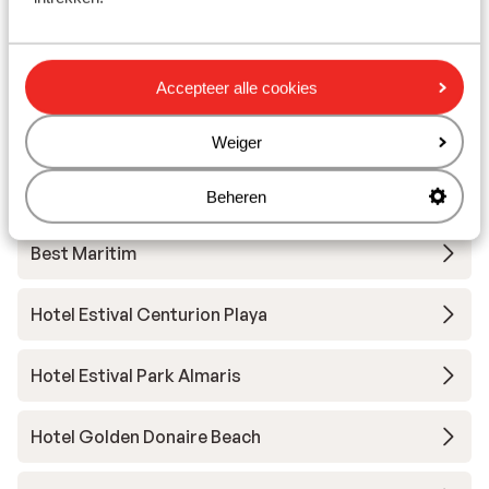
Hotel Estival El Dorado Resort
Hotel Las Vegas
Accepteer alle cookies
Hotel Golden Port Salou & Spa
Weiger
Hotel H10 Delfin - adults only
Beheren
Best Maritim
Hotel Estival Centurion Playa
Hotel Estival Park Almaris
Hotel Golden Donaire Beach