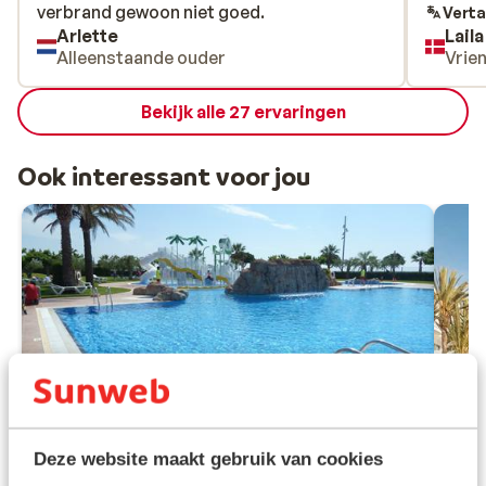
verbrand gewoon niet goed.
verbrand gewoon niet goed.
Verta
Arlette
Lail
Alleenstaande ouder
Vrie
Bekijk alle 27 ervaringen
Ook interessant voor jou
Deze website maakt gebruik van cookies
Fantastisch
8.7