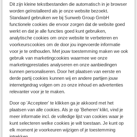
Appartementen Finca Casita
Dit zijn kleine tekstbestanden die automatisch in je browser
Bu
worden geïnstalleerd als je onze website bezoekt.
Jardin - inclusief huurauto
Los 
Standaard gebruiken we bij Sunweb Group GmbH
Tijarafe
La Palma
Spanje
functionele cookies die ervoor zorgen dat de website goed
R
Vriendelijke eigenaresse
werkt en dat je alle functies goed kunt gebruiken,
P
Appartementen in charmant huisje
G
analytische cookies om onze website te verbeteren en
Prachtig uitzicht over zee
voorkeurscookies om de door jou ingevoerde informatie
Prachtige, rustige omgeving
voor je te onthouden. Met jouw toestemming maken we ook
vanaf prijs p.p.
Vr 18 Sep. - Vr 25 Sep.
Vr 1
gebruik van marketingcookies waarmee we onze
€ 564
Logies
2
pers.
Log
marketingprestaties analyseren en onze aanbiedingen
Bekijk
kunnen personaliseren. Door het plaatsen van eerste en
derde partij cookies kunnen wij en andere partijen jouw
internetgedrag volgen om zo onze inhoud en advertenties
relevanter voor je te maken.
Door op 'Accepteer' te klikken ga je akkoord met het
plaatsen van alle cookies. Als je op 'Beheren’ klikt, vind je
Andere accommodaties in La Palma
meer informatie incl. de volledige lijst van cookies waar je
kunt selecteren welke cookies je wilt toestaan. Je kunt op
elk moment je voorkeuren wijzigen of je toestemming
Bungalows Palma Jardin
intrekken.