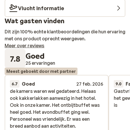
prachtige, groene tuin en het aparte kinderzwembad is
Vlucht informatie
zelfs lekker verwarmd. Maar er is nog meer vermaak,
Wat gasten vinden
want het animatieteam zorgt regelmatig voor
feestelijke avondshows met (live) muziek.
Dit zijn 100% echte klantbeoordelingen die hun ervaring
met ons product oprecht weergeven.
Meer over reviews
Goed
7.8
25 ervaringen
Meest geboekt door met partner
Goed
27 feb. 2026
F
6.7
9.0
de kamers waren wel gedateerd. Helaas
de kamers waren wel gedateerd. Helaas
Gastvri
Gastvri
ook kakkerlakken aanwezig in het hotel.
ook kakkerlakken aanwezig in het hotel.
het gew
het gew
Ook in onze kamer. Het ontbijtbuffet was
Ook in onze kamer. Het ontbijtbuffet was
is
is
heel goed. Het avondbuffet ging wel.
heel goed. Het avondbuffet ging wel.
Personeel was vriendelijk. Er was een
Personeel was vriendelijk. Er was een
breed aanbod aan activiteiten.
breed aanbod aan activiteiten.