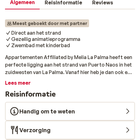
Algemeen
Reisinformatie
Reviews
Meest geboekt door met partner
Direct aan het strand
Gezellig animatieprogramma
Zwembad met kinderbad
Appartementen Affiliated by Melia La Palma heeft een
perfecte ligging aan het strand van Puerto Naos in het
zuidwesten van La Palma. Vanaf hier heb je dan ook een
spectaculair uitzicht over zee. In het restaurant worden
Lees meer
de heerlijke maaltijden in buffetvorm geserveerd.
Reisinformatie
Doordat de internationale gerechten worden
afgewisseld, is het hier net alsof je een reis om de
wereld maakt. Er zijn ook een aantal thema avonden,
Handig om te weten
zoals een Canarische of Aziatische avond. De ruime
appartementen zijn netjes ingericht en bieden je alle
Verzorging
comfort die je nodig hebt na een zonovergoten dag.
Het fabuleuze zwembad is omringd door een