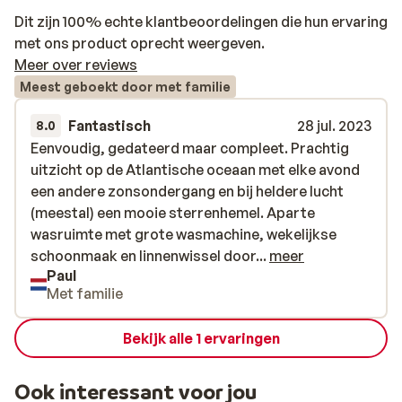
Dit zijn 100% echte klantbeoordelingen die hun ervaring
met ons product oprecht weergeven.
Meer over reviews
Meest geboekt door met familie
Fantastisch
28 jul. 2023
8.0
Eenvoudig, gedateerd maar compleet. Prachtig
Eenvoudig, gedateerd maar compleet. Prachtig
uitzicht op de Atlantische oceaan met elke avond
uitzicht op de Atlantische oceaan met elke avond
een andere zonsondergang en bij heldere lucht
een andere zonsondergang en bij heldere lucht
(meestal) een mooie sterrenhemel. Aparte
(meestal) een mooie sterrenhemel. Aparte
wasruimte met grote wasmachine, wekelijkse
wasruimte met grote wasmachine, wekelijkse
schoonmaak en linnenwissel door superaardige
schoonmaak en linnenwissel door...
meer
Paul
dame. De eigenaar kwam dagelijks het
Met familie
zoutwaterzwembad onderhouden. Bij het
zwembad is een apart toilet en een (warmwater!)
Bekijk alle 1 ervaringen
buitendouche aanwezig. De bbqplaats vergt wel
wat handigheid. Wij zouden een ventilator op prijs
hebben gesteld. Wij hadden huis nr 10 met twee
Ook interessant voor jou