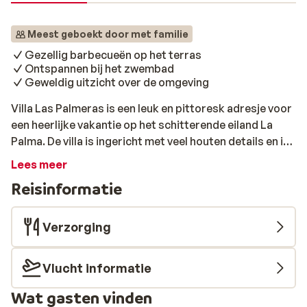
Meest geboekt door met familie
Gezellig barbecueën op het terras
Ontspannen bij het zwembad
Geweldig uitzicht over de omgeving
Villa Las Palmeras is een leuk en pittoresk adresje voor
een heerlijke vakantie op het schitterende eiland La
Palma. De villa is ingericht met veel houten details en in
de stijl die zo typerend is voor La Palma. Relaxen kan
Lees meer
hier goed bij het zwembad met uitzicht over de
Reisinformatie
omgeving en in de verte zie je ook nog eens de zee! Met
de auto ben je zo op andere leuke plekjes van het
prachtige eiland en bij terugkomst kun je samen
Verzorging
genieten van een zelf klaargemaakte maaltijd of de
barbecue aansteken.
Vlucht informatie
Wat gasten vinden