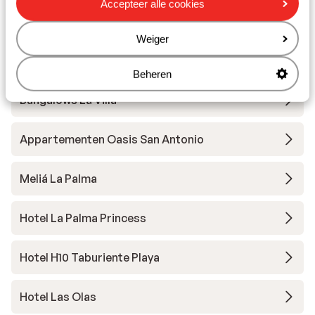
Casa Rosan - inclusief huurauto
Accepteer alle cookies
Weiger
Appartementen Finca Casita Jardin - inclusief
huurauto
Beheren
Bungalows La Villa
Appartementen Oasis San Antonio
Meliá La Palma
Hotel La Palma Princess
Hotel H10 Taburiente Playa
Hotel Las Olas