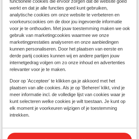
functionele cookies die ervoor zorgen dat de website goed
P
werkt en dat je alle functies goed kunt gebruiken,
vanaf prijs p.p.
Vr 18 Sep. - Vr 25 Sep.
Vr 1
€ 565
analytische cookies om onze website te verbeteren en
Logies
2
pers.
Log
voorkeurscookies om de door jou ingevoerde informatie
Bekijk
voor je te onthouden. Met jouw toestemming maken we ook
gebruik van marketingcookies waarmee we onze
marketingprestaties analyseren en onze aanbiedingen
kunnen personaliseren. Door het plaatsen van eerste en
derde partij cookies kunnen wij en andere partijen jouw
internetgedrag volgen om zo onze inhoud en advertenties
relevanter voor je te maken.
Andere accommodaties in La Palma
Door op 'Accepteer' te klikken ga je akkoord met het
plaatsen van alle cookies. Als je op 'Beheren’ klikt, vind je
Bungalows Palma Jardin
meer informatie incl. de volledige lijst van cookies waar je
kunt selecteren welke cookies je wilt toestaan. Je kunt op
Casa Azano - inclusief huurauto
elk moment je voorkeuren wijzigen of je toestemming
intrekken.
Appartementen Hacienda San Jorge