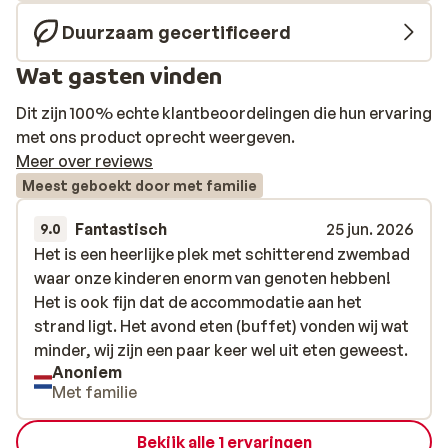
Duurzaam gecertificeerd
Wat gasten vinden
Dit zijn 100% echte klantbeoordelingen die hun ervaring
met ons product oprecht weergeven.
Meer over reviews
Meest geboekt door met familie
Fantastisch
25 jun. 2026
9.0
Het is een heerlijke plek met schitterend zwembad
Het is een heerlijke plek met schitterend zwembad
waar onze kinderen enorm van genoten hebben!
waar onze kinderen enorm van genoten hebben!
Het is ook fijn dat de accommodatie aan het
Het is ook fijn dat de accommodatie aan het
strand ligt. Het avond eten (buffet) vonden wij wat
strand ligt. Het avond eten (buffet) vonden wij wat
minder, wij zijn een paar keer wel uit eten geweest.
minder, wij zijn een paar keer wel uit eten geweest.
Anoniem
Met familie
Bekijk alle 1 ervaringen