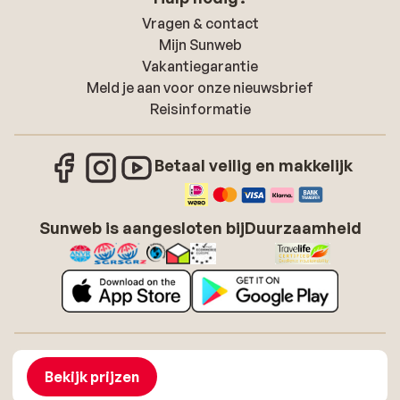
Vragen & contact
Mijn Sunweb
Vakantiegarantie
Meld je aan voor onze nieuwsbrief
Reisinformatie
Betaal veilig en makkelijk
Sunweb is aangesloten bij
Duurzaamheid
Over Sunweb
Vacatures
Algemene voorwaarden zonvakanties
Cookies
Bekijk prijzen
Toegankelijkheidsverklaring
Disclaimer
Sitemap