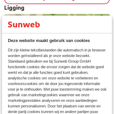
Ligging
Bekijk op kaart
Deze website maakt gebruik van cookies
Dit zijn kleine tekstbestanden die automatisch in je browser
worden geïnstalleerd als je onze website bezoekt.
Standaard gebruiken we bij Sunweb Group GmbH
In de buurt
functionele cookies die ervoor zorgen dat de website goed
werkt en dat je alle functies goed kunt gebruiken,
Aan het strand (zandstrand, ligstoelen (tegen
analytische cookies om onze website te verbeteren en
betaling) , parasol (tegen betaling) )
voorkeurscookies om de door jou ingevoerde informatie
Centrum: 50 m
voor je te onthouden. Met jouw toestemming maken we ook
Luchthaven: 55 km
gebruik van marketingcookies waarmee we onze
Bushalte: 100 m
marketingprestaties analyseren en onze aanbiedingen
Afstand tot pinautomaat (binnen de
kunnen personaliseren. Door het plaatsen van eerste en
accommodatie)
derde partij cookies kunnen wij en andere partijen jouw