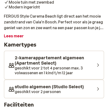
Mooie tuin met zwembad
Modern ingericht
FERGUS Style Carema Beach ligt direct aan het mooie
zandstrand van Cala'n Bosch. Perfect voor als je graag
geniet van zon en zee want na een paar passen kun je je
handdoekje al uitrollen. Ben je op zoek naar wat
Lees meer
winkeltjes of een restaurantje om gezellig te eten? Ook
Kamertypes
dit vind je op loopafstand. Bij de appartementen kun je
goed relaxen in de tuin met wuivende palmbomen. Er is
een mooi zwembad voor de nodige uurtjes waterpret
2-kamerappartement algemeen
en op een van de ligbedjes droom je vast en zeker af en
(Apartment Select)
geschikt voor 2 tot 4 personen max. 3
toe even weg, heerlijk! Bij de poolbar wordt gezorgd
volwassenen en 1 kind t/m 12 jaar
voor je favoriete drankje en diverse lichte maaltijden.
Je zult hier zeker genieten van een welverdiende
vakantie!
studio algemeen (Studio Select)
geschikt voor 2 personen
Faciliteiten