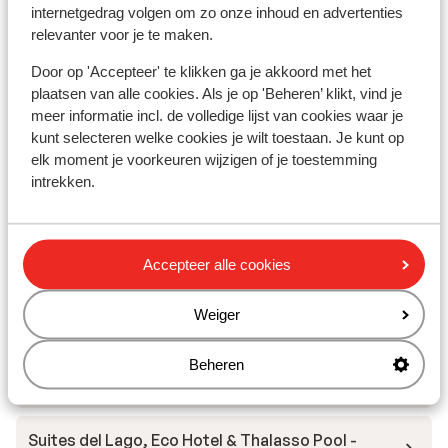
Winkels: 150 m
internetgedrag volgen om zo onze inhoud en advertenties
(Mini)supermarkt: 100 m
relevanter voor je te maken.
Restaurant: 150 m
Door op 'Accepteer' te klikken ga je akkoord met het
Apotheek: 400 m
plaatsen van alle cookies. Als je op 'Beheren’ klikt, vind je
meer informatie incl. de volledige lijst van cookies waar je
kunt selecteren welke cookies je wilt toestaan. Je kunt op
Ook interessant voor jou
elk moment je voorkeuren wijzigen of je toestemming
intrekken.
Accepteer alle cookies
Andere accommodaties in Menorca
Weiger
Royal Son Bou Family Club
Beheren
Caramelo Marina Cala'n Bosch - adults only
Suites del Lago, Eco Hotel & Thalasso Pool -