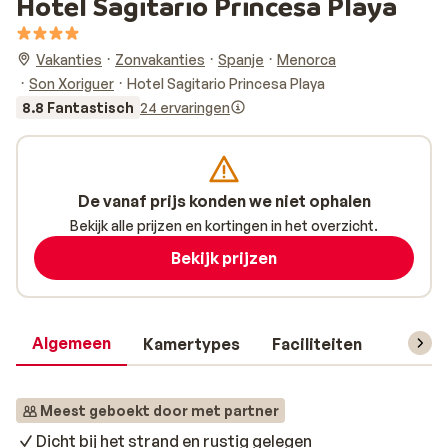
Hotel Sagitario Princesa Playa
Vakanties
Zonvakanties
Spanje
Menorca
Son Xoriguer
Hotel Sagitario Princesa Playa
8.8 Fantastisch
24 ervaringen
De vanaf prijs konden we niet ophalen
Bekijk alle prijzen en kortingen in het overzicht.
Bekijk prijzen
Algemeen
Kamertypes
Faciliteiten
Reisin
Meest geboekt door met partner
Dicht bij het strand en rustig gelegen