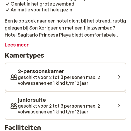
Geniet in het grote zwembad
Animatie voor het hele gezin
Ben je op zoek naar een hotel dicht bij het strand, rustig
gelegen bij Son Xoriguer en met een fijn zwembad?
Hotel Sagitario Princesa Playa biedt comfortabele
kamers en het vriendelijke personeel zorgt ervoor dat
Lees meer
het je aan niets ontbreekt. Overdag en 's avonds hoef je
Kamertypes
je niet te vervelen, want er is een animitieprogramma
voor het hele gezin. Dus kijk niet verder en boek je
vakantie naar het mooie eiland Menorca!
2-persoonskamer
geschikt voor 2 tot 3 personen max. 2
volwassenen en 1 kind t/m 12 jaar
juniorsuite
geschikt voor 2 tot 3 personen max. 2
volwassenen en 1 kind t/m 12 jaar
Faciliteiten