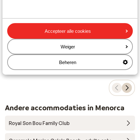
- 
Son 
Rustig gelegen
Grote tuin
V
Goed verzorgd
K
S
Accepteer alle cookies
vanaf prijs p.p.
Do 15 Okt. - Di 20 Okt.
Do 1
Weiger
€ 505
Logies
2
pers.
Logi
Bekijk
Beheren
Andere accommodaties in Menorca
Royal Son Bou Family Club