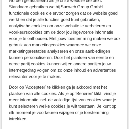
worden geïnstalleerd als je onze website bezoekt.
Rustig gelegen
Standaard gebruiken we bij Sunweb Group GmbH
functionele cookies die ervoor zorgen dat de website goed
werkt en dat je alle functies goed kunt gebruiken,
Ook interessant voor jou
analytische cookies om onze website te verbeteren en
voorkeurscookies om de door jou ingevoerde informatie
voor je te onthouden. Met jouw toestemming maken we ook
gebruik van marketingcookies waarmee we onze
marketingprestaties analyseren en onze aanbiedingen
kunnen personaliseren. Door het plaatsen van eerste en
derde partij cookies kunnen wij en andere partijen jouw
internetgedrag volgen om zo onze inhoud en advertenties
relevanter voor je te maken.
Door op 'Accepteer' te klikken ga je akkoord met het
plaatsen van alle cookies. Als je op 'Beheren’ klikt, vind je
meer informatie incl. de volledige lijst van cookies waar je
kunt selecteren welke cookies je wilt toestaan. Je kunt op
elk moment je voorkeuren wijzigen of je toestemming
Fantastisch
8.3
intrekken.
Aparthotel Zafiro Menorca
Ap
Cala'n Bosch
Menorca
Spanje