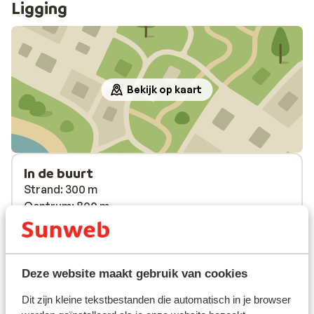
Ligging
Bekijk op kaart
In de buurt
Strand: 300 m
Centrum: 800 m
Luchthaven: 56 km
Bushalte: 20 m
Pinautomaat: 500 m
Winkels: 800 m
Deze website maakt gebruik van cookies
(Mini)supermarkt: 400 m
Dit zijn kleine tekstbestanden die automatisch in je browser
Restaurant: 300 m