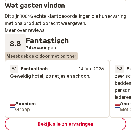
Wat gasten vinden
Dit zijn 100% echte klantbeoordelingen die hun ervaring
met ons product oprecht weergeven.
Meer over reviews
Fantastisch
8.8
24 ervaringen
Meest geboekt door met partner
Fantastisch
14 jun. 2026
F
9.1
9.3
Geweldig hotel, zo netjes en schoon.
Geweldig hotel, zo netjes en schoon.
zeer s
zeer s
bedden.
bedden.
persone
persone
iederee
iederee
Anoniem
Ano
Groep
Met 
Bekijk alle 24 ervaringen