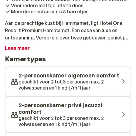
Voor iedere leeftijd iets te doen
Meerdere restaurants & barretjes
Aan de prachtige kust bij Hammamet, ligt Hotel One
Resort Premium Hammamet. Een oase van luxe en
ontspanning. Verspreid over twee gebouwen geniet je
hier van moderne voorzieningen. Je kunt kiezen uit
Lees meer
verschillende kamertypes welke zijn voorzien van
Kamertypes
natuurlijke kleuren en materialen die perfect passen bij
de omgeving. Kies een plekje in de zon of schaduw en
doe je ogen dicht op één van de moderne ligbedden om
2-persoonskamer algemeen comfort
lekker te relaxen. Het heerlijke zwembad zorgt voor
geschikt voor 2 tot 3 personen max. 2
volwassenen en 1 kind t/m 11 jaar
verkoeling of neem een duik in zee, je bent er zo. Voor
elke leeftijd is er wel iets te doen, daar zorgt het
animatieteam wel voor. Ook worden er voor kinderen in
2-persoonskamer privé jacuzzi
de (kids)clubs verschillende activiteiten georganiseerd.
comfort
Zin om wat te eten of drinken? Je verblijft hier op basis
geschikt voor 2 tot 3 personen max. 2
volwassenen en 1 kind t/m 11 jaar
van all inclusive en je geniet van de meest uitgebreide
keukens van verschillende nationaliteiten. Van Italiaans