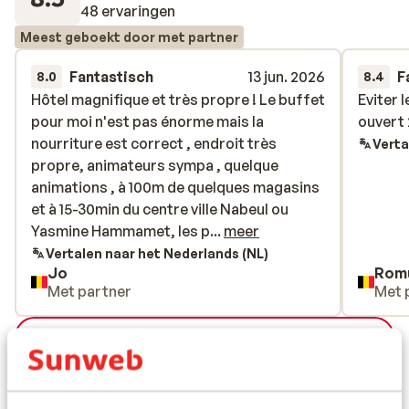
48 ervaringen
Meest geboekt door met partner
Fantastisch
13 jun. 2026
F
8.0
8.4
Hôtel magnifique et très propre ! Le buffet
Hôtel magnifique et très propre ! Le buffet
Eviter 
Eviter 
pour moi n'est pas énorme mais la
pour moi n'est pas énorme mais la
ouvert
ouvert
nourriture est correct , endroit très
nourriture est correct , endroit très
Verta
propre, animateurs sympa , quelque
propre, animateurs sympa , quelque
animations , à 100m de quelques magasins
animations , à 100m de quelques magasins
et à 15-30min du centre ville Nabeul ou
et à 15-30min du centre ville Nabeul ou
Yasmine Hammamet, les piscines sont
Yasmine Hammamet, les p...
meer
magnifiques, l'hôtel est très beaux
Vertalen naar het Nederlands (NL)
Jo
Rom
quasiment tout à été rénové , bref vous
Met partner
Met 
pouvez y aller les yeux fermés
Bekijk alle 48 ervaringen
Ligging