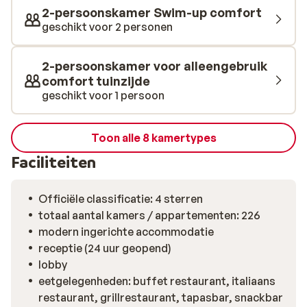
tot Braziliaans, allemaal even, vers, culinair en een
2-persoonskamer Swim-up comfort
feestje om van te mogen proeven. Waag in de avond
geschikt voor 2 personen
nog een dansje in de One Tapas & Bar met een drankje
en kleine gerechtjes.
2-persoonskamer voor alleengebruik
comfort tuinzijde
geschikt voor 1 persoon
Toon alle 8 kamertypes
Faciliteiten
Officiële classificatie: 4 sterren
totaal aantal kamers / appartementen: 226
modern ingerichte accommodatie
receptie (24 uur geopend)
lobby
eetgelegenheden: buffet restaurant, italiaans
restaurant, grillrestaurant, tapasbar, snackbar