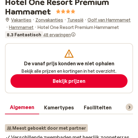
Hotel One Resort Premium
Hammamet
Vakanties
Zonvakanties
Tunesië
Golf van Hammamet
Hammamet
Hotel One Resort Premium Hammamet
8.3 Fantastisch
48 ervaringen
De vanaf prijs konden we niet ophalen
Bekijk alle prijzen en kortingen in het overzicht.
Bekijk prijzen
Algemeen
Kamertypes
Faciliteiten
Reisin
Meest geboekt door met partner
Verschillende zwembaden met heerlijk zonneterras