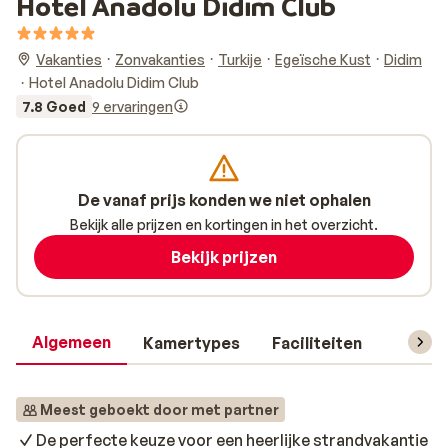
Hotel Anadolu Didim Club
Vakanties
Zonvakanties
Turkije
Egeïsche Kust
Didim
Hotel Anadolu Didim Club
7.8 Goed
9 ervaringen
De vanaf prijs konden we niet ophalen
Bekijk alle prijzen en kortingen in het overzicht.
Bekijk prijzen
Algemeen
Kamertypes
Faciliteiten
Reisin
Meest geboekt door met partner
De perfecte keuze voor een heerlijke strandvakantie