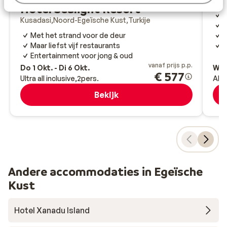
Hotel Sealight Resort
P
Kusadasi
Noord-Egeïsche Kust
Turkije
R
Met het strand voor de deur
O
Maar liefst vijf restaurants
S
Entertainment voor jong & oud
vanaf prijs p.p.
Do 1 Okt. - Di 6 Okt.
Wo 
€ 577
Ultra all inclusive
2
pers.
All-
Bekijk
Andere accommodaties in Egeïsche
Kust
Hotel Xanadu Island