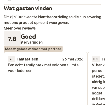
Wat gasten vinden
Dit zijn 100% echte klantbeoordelingen die hun ervaring
met ons product oprecht weergeven.
Meer over reviews
Goed
7.8
9 ervaringen
Meest geboekt door met partner
Fantastisch
26 mei 2026
F
9.1
8.3
Een echt family park met voldoen ruimte
Een echt family park met voldoen ruimte
Vi har 
Vi har 
voor iedereen
voor iedereen
persona
persona
stedet.
stedet.
aldrig 
aldrig 
var sub
var sub
noget. 
noget. 
drikkev
drikkev
pænt og
Verta