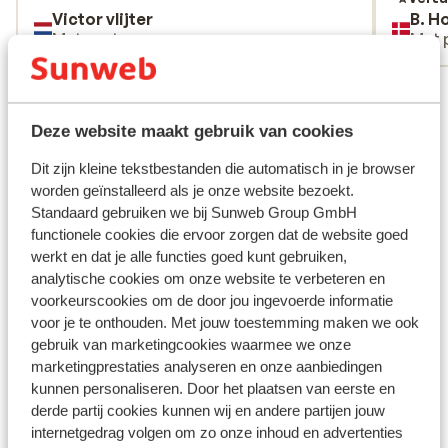
Victor vlijter
B. H
ligeled
Met partner
Met 
vafler 
Toilett
Bekijk alle 9 ervaringen
musik f
man kun
Ligging
Deze website maakt gebruik van cookies
fint og
havde e
Dit zijn kleine tekstbestanden die automatisch in je browser
booke. 
worden geïnstalleerd als je onze website bezoekt.
dato me
Standaard gebruiken we bij Sunweb Group GmbH
functionele cookies die ervoor zorgen dat de website goed
noget l
Bekijk op kaart
werkt en dat je alle functies goed kunt gebruiken,
resorte
analytische cookies om onze website te verbeteren en
forhold
voorkeurscookies om de door jou ingevoerde informatie
ellers 
voor je te onthouden. Met jouw toestemming maken we ook
at hote
gebruik van marketingcookies waarmee we onze
42, hvi
In de buurt
marketingprestaties analyseren en onze aanbiedingen
opleve 
Aan het strand (zandstrand, ligstoelen (gratis) ,
kunnen personaliseren. Door het plaatsen van eerste en
ugen. V
parasol (gratis) )
derde partij cookies kunnen wij en andere partijen jouw
anbefale
Centrum Didim center: 2 km
internetgedrag volgen om zo onze inhoud en advertenties