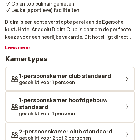
Op en top culinair genieten
Leuke (sportieve) faciliteiten
Didim is een echte verstopte parel aan de Egeïsche
kust. Hotel Anadolu Didim Club is daarom de perfecte
keuze voor een heerlijke vakantie. Dit hotel ligt direct
aan het prachtige zandstrand met kraakhelder blauw
Lees meer
water. Het centrum van Didim is enkele kilometers
Kamertypes
verderop van het hotel te vinden. De Barstreet, met vele
gezellige bars, cafés en clubs, is zelfs lopend te
bereiken! Met 2 buffetrestaurants en 6 à-la-carte
1-persoonskamer club standaard
restaurants is het hotel een culinair paradijs. Geniet
geschikt voor 1 persoon
van de heerlijke internationale buffetten of ga een keer
voor wat anders en dineer bijv. bij het Italiaanse, Turkse
1-persoonskamer hoofdgebouw
of visrestaurant. Er zijn verschillende wandelpaden met
standaard
kleurrijke bomen en planten en ervaar je een tropisch
geschikt voor 1 persoon
vakantiegevoel. Het enige wat nog mist een tropische
(non-) alcholische cocktail van de pool- of strandbar.
2-persoonskamer club standaard
Voor volledige ontspanning boek je een rustgevende
geschikt voor 2 tot 3 personen