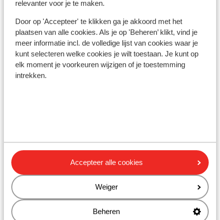
Barstreet: 1 km
relevanter voor je te maken.
Winkels: 1 km
Door op 'Accepteer' te klikken ga je akkoord met het
Restaurant: 1000 m
plaatsen van alle cookies. Als je op 'Beheren’ klikt, vind je
meer informatie incl. de volledige lijst van cookies waar je
kunt selecteren welke cookies je wilt toestaan. Je kunt op
Ook interessant voor jou
elk moment je voorkeuren wijzigen of je toestemming
intrekken.
Accepteer alle cookies
Weiger
Ho
Beheren
Fantastisch
8.8
Kus