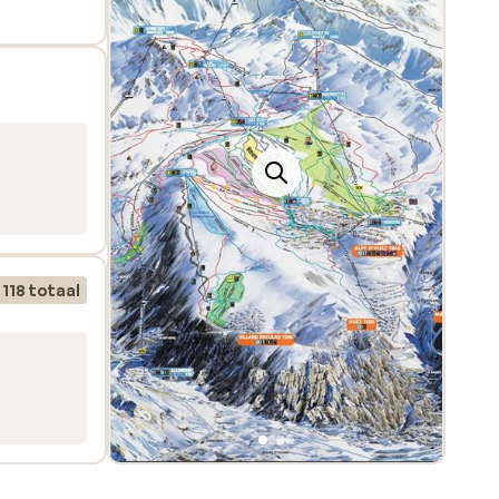
te
118 totaal