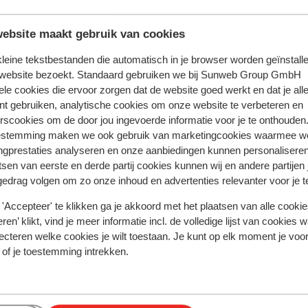
Wellness
wembad
Aan de voet van d
vanaf prijs p.p.
 Dec. - Zo 13 Dec.
Za 20 Mrt. - Za 27 
ebsite maakt gebruik van cookies
€ 963
es
2
pers.
Volpension
2
pers.
 kleine tekstbestanden die automatisch in je browser worden geïnstalle
Bekijk
 website bezoekt. Standaard gebruiken we bij Sunweb Group GmbH
ele cookies die ervoor zorgen dat de website goed werkt en dat je alle
nt gebruiken, analytische cookies om onze website te verbeteren en
rscookies om de door jou ingevoerde informatie voor je te onthouden
estemming maken we ook gebruik van marketingcookies waarmee w
ngprestaties analyseren en onze aanbiedingen kunnen personalisere
tsen van eerste en derde partij cookies kunnen wij en andere partijen
gedrag volgen om zo onze inhoud en advertenties relevanter voor je 
'Accepteer' te klikken ga je akkoord met het plaatsen van alle cookies
ren’ klikt, vind je meer informatie incl. de volledige lijst van cookies w
ecteren welke cookies je wilt toestaan. Je kunt op elk moment je voo
 of je toestemming intrekken.