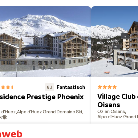
Fantastisch
8.1
Village Club
sidence Prestige Phoenix
Oisans
Oz en Oisans
 d'Huez
Alpe d'Huez Grand Domaine Ski
Alpe d'Huez Grand 
rijk
Inclusief skipas
uxe appartementen
Top hotel voor 
ki-in/ski-out