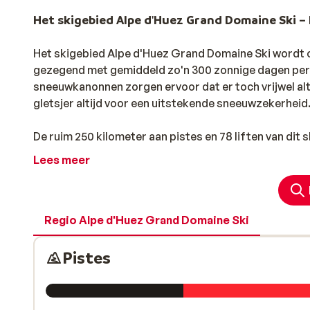
Het skigebied Alpe d'Huez Grand Domaine Ski – 
Het skigebied Alpe d'Huez Grand Domaine Ski wordt oo
gezegend met gemiddeld zo'n 300 zonnige dagen per ja
sneeuwkanonnen zorgen ervoor dat er toch vrijwel al
gletsjer altijd voor een uitstekende sneeuwzekerheid
De ruim 250 kilometer aan pistes en 78 liften van dit
snowboarders voldoende afwisseling. De skidorpen
Lees meer
Reculas
maken deel uit van dit geweldige skigebied.
Gaat je voorkeur uit naar een verblijf in een authenti
zorgen voor een directe aansluiting met dit heerlijke 
Regio Alpe d'Huez Grand Domaine Ski
Voor ieder niveau een uitdaging
Pistes
Voor de geoefende skiër is er op de Pic Blanc, op een 
afdaling van Europa en een ware belevenis. In totaal 
meter zal beslist velen aanspreken. Buiten deze supe