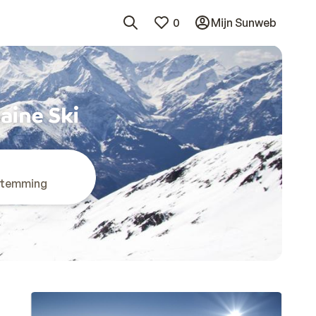
0
Mijn Sunweb
aine Ski
stemming