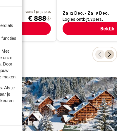
e skilift
vanaf prijs p.p.
va
Mrt.
Za 12 Dec. - Za 19 Dec.
€ 888
Logies ontbijt
2
pers.
erd als
Bekijk
Bekijk
 functies
. Met
e onze
n. Door
 jouw
te maken.
. Als je
aar je
rkeuren