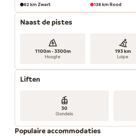
82 km Zwart
138 km Rood
Speciaal voor snowboarders is er in het Alpe d'Huez s
Premier Tronçon. Daarnaast zijn er voor freeriders t
Naast de pistes
d'Huez ook een prima gebied voor langlaufers. De 50 
kilometer rode loipes.
1100m - 3300m
193 km
Hoogte
Loipe
Liften
30
Gondels
Populaire accommodaties