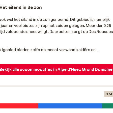
Het eiland in de zon
k wel het eiland in de zon genoemd. Dit gebied is namelijk
ar en veel pistes zijn op het zuiden gelegen. Meer dan 325
tijd voldoende sneeuw ligt. Daarbuiten zorgt de Des Rousses
.
 skigebied bieden zelfs de meest verwende skiërs en
Alpe d'Huez
,
Oz en Oisans
,
Auris en Oisans
,
Vaujany
en
Villar
Bekijk alle accommodaties in Alpe d'Huez Grand Domaine
ek Frans bergdorp dan is Vaujany iets voor jou. Meerdere lift
gebied.
374
hoogte van ruim 3330 meter, La Piste de Sarenne. Dit is de l
16 kilometer achter elkaar afdalen met een hoogteverschil va
rafdaling zijn er ook voor beginners zeer goede mogelijkhed