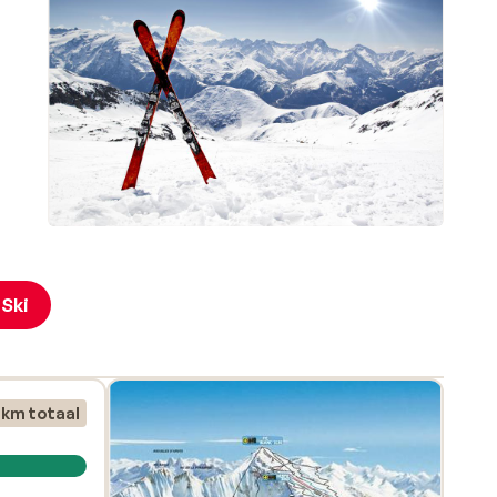
d
 Ski
en
 km totaal
angste
n 1450
en.