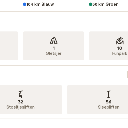
104 km Blauw
50 km Groen
kigebied een half-pipe gemaakt. Deze is te vinden op de pis
alloze offpiste-afdalingen. Door de sneeuwzekerheid is Alpe
kilometer aan loipes bestaan uit 30 kilometer blauwe en 20
1
10
Gletsjer
Funpark
32
56
Stoeltjesliften
Sleepliften