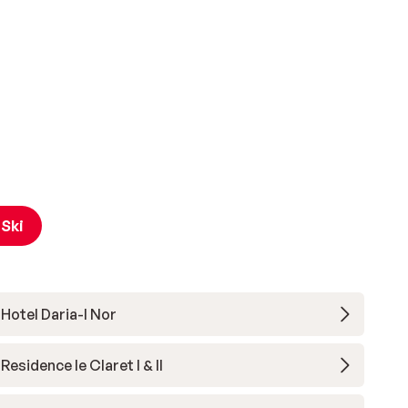
 Ski
Hotel Daria-I Nor
Residence le Claret I & II