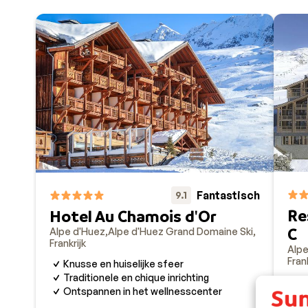
Fantastisch
9.1
Re
Hotel Au Chamois d'Or
C
Alpe d'Huez
Alpe d'Huez Grand Domaine Ski
Frankrijk
Alpe
Frank
Knusse en huiselijke sfeer
Traditionele en chique inrichting
L
Ontspannen in het wellnesscenter
S