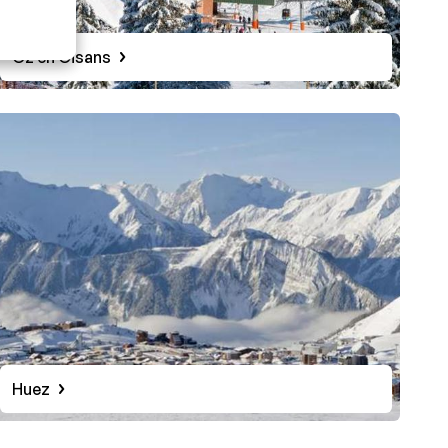
Oz en Oisans
Huez