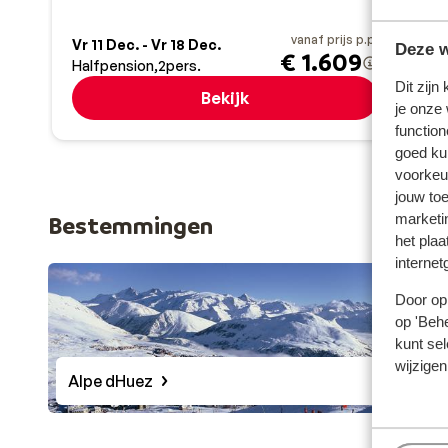
Z
vanaf prijs p.p.
Vr 11 Dec. - Vr 18 Dec.
Zo 6
Deze w
€ 1.609
Halfpension
2
pers.
Logi
Dit zijn
Bekijk
je onze
function
goed ku
voorkeu
jouw to
marketi
Bestemmingen
het plaa
internet
Door op 
op 'Behe
kunt sel
wijzigen
Alpe dHuez