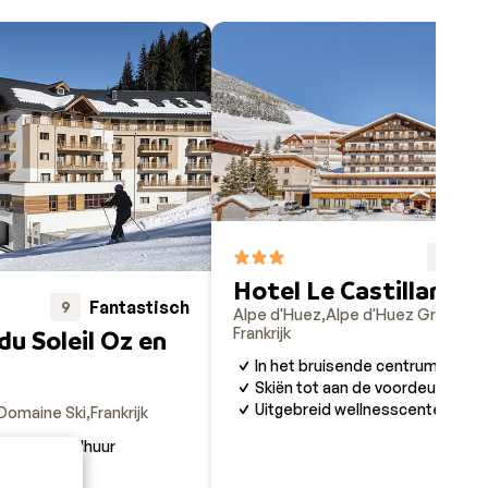
Fa
9
Hotel Le Castillan
Fantastisch
9
Alpe d'Huez
Alpe d'Huez Grand Do
Frankrijk
 du Soleil Oz en
In het bruisende centrum van A
Skiën tot aan de voordeur
Uitgebreid wellnesscenter
Domaine Ski
Frankrijk
 en materiaalhuur
gezinnen