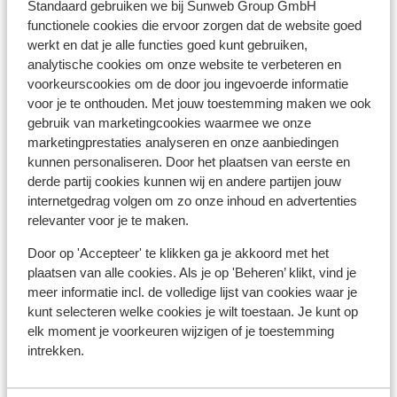
Standaard gebruiken we bij Sunweb Group GmbH
functionele cookies die ervoor zorgen dat de website goed
Skimateriaal
werkt en dat je alle functies goed kunt gebruiken,
analytische cookies om onze website te verbeteren en
voorkeurscookies om de door jou ingevoerde informatie
Andere accommodaties in Alpe d'Huez
voor je te onthouden. Met jouw toestemming maken we ook
Grand Domaine Ski
gebruik van marketingcookies waarmee we onze
marketingprestaties analyseren en onze aanbiedingen
Résidence Daria-I Nor
kunnen personaliseren. Door het plaatsen van eerste en
derde partij cookies kunnen wij en andere partijen jouw
internetgedrag volgen om zo onze inhoud en advertenties
Hotel Au Chamois d'Or
relevanter voor je te maken.
Door op 'Accepteer' te klikken ga je akkoord met het
Hotel Daria-I Nor
plaatsen van alle cookies. Als je op 'Beheren’ klikt, vind je
meer informatie incl. de volledige lijst van cookies waar je
Hotel Le Castillan
kunt selecteren welke cookies je wilt toestaan. Je kunt op
elk moment je voorkeuren wijzigen of je toestemming
intrekken.
Village Club du Soleil Oz en Oisans