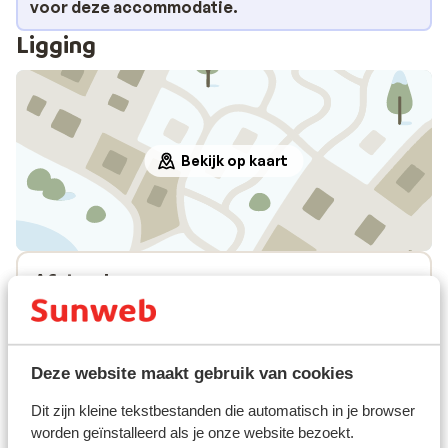
voor deze accommodatie.
Ligging
Bekijk op kaart
Afstanden
Skipiste: 800 m
Skilift: 800 m
Skipas, -les en verhuur
Deze website maakt gebruik van cookies
Dit zijn kleine tekstbestanden die automatisch in je browser
Skipas
worden geïnstalleerd als je onze website bezoekt.