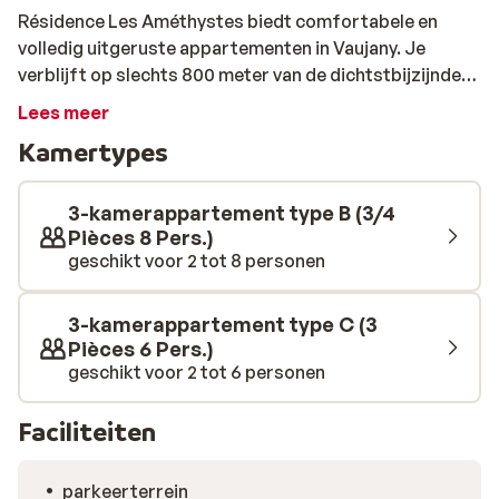
Résidence Les Améthystes biedt comfortabele en
volledig uitgeruste appartementen in Vaujany. Je
verblijft op slechts 800 meter van de dichtstbijzijnde
pistes en skilift, zodat je ski avontuur direct kan
Lees meer
beginnen. Geniet van adembenemende uitzichten op de
Kamertypes
La Fare-waterval, de vallei en het Grandes Rousses-
massief vanaf je balkon of terras. Je appartement
beschikt daarnaast over gratis Wi-Fi, een gezellige
3-kamerappartement type B (3/4
woonkamer met televisie en een open keuken. Met
Pièces 8 Pers.)
geschikt voor 2 tot 8 personen
ruimte voor 6 tot 8 personen kun je met het hele gezin
of vriendengroep onbezorgd op skivakantie in de
Alpen.
3-kamerappartement type C (3
Pièces 6 Pers.)
geschikt voor 2 tot 6 personen
Faciliteiten
parkeerterrein