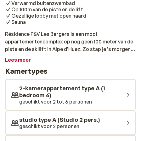
Verwarmd buitenzwembad
Op 100m van de piste en de lift
Gezellige lobby met open haard
Sauna
Résidence P&V Les Bergers is een mooi
appartementencomplex op nog geen 100 meter van de
piste en de skilift in Alpe d'Huez. Zo stap je 's morgens
dus al snel in je bindingen. Ook het gezellige centrum
Lees meer
vind je al op 500 meter, dus hier loop je 's avonds zo
Kamertypes
even naar toe voor een gezellig drankje of een goed
diner. De appartementen zijn modern en sfeervol
ingericht, met gebruik van mooi donker hout en vrolijke
2-kamerappartement type A (1
oranje accenten. Na een dag uitleven op de pistes is het
bedroom 6)
geschikt voor 2 tot 6 personen
heerlijk om je nog even onder te dompelen in het
verwarmde buitenzwembad. Hiervandaan heb je ook
nog een schitterend uitzicht op de besneeuwde
studio type A (Studio 2 pers.)
bergtoppen om je heen. 'A pool with a view' dus!
geschikt voor 2 personen