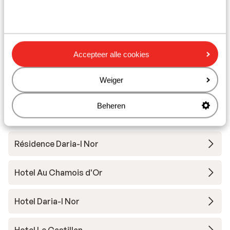
Skipas
Skilessen
Accepteer alle cookies
Skimateriaal
Weiger
Andere accommodaties in Alpe d'Huez
Beheren
Grand Domaine Ski
Résidence Daria-I Nor
Hotel Au Chamois d'Or
Hotel Daria-I Nor