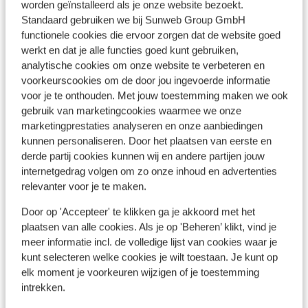
worden geïnstalleerd als je onze website bezoekt.
Standaard gebruiken we bij Sunweb Group GmbH
functionele cookies die ervoor zorgen dat de website goed
werkt en dat je alle functies goed kunt gebruiken,
Bekijk op kaart
analytische cookies om onze website te verbeteren en
voorkeurscookies om de door jou ingevoerde informatie
voor je te onthouden. Met jouw toestemming maken we ook
gebruik van marketingcookies waarmee we onze
marketingprestaties analyseren en onze aanbiedingen
Afstanden
kunnen personaliseren. Door het plaatsen van eerste en
Centrum: 500 m
derde partij cookies kunnen wij en andere partijen jouw
Luchthaven: 99 km
internetgedrag volgen om zo onze inhoud en advertenties
Treinstation: 63 km
relevanter voor je te maken.
Skipiste: 100 m
Door op 'Accepteer' te klikken ga je akkoord met het
Afstand tot langlaufloipe
plaatsen van alle cookies. Als je op 'Beheren’ klikt, vind je
Skilift: 100 m
meer informatie incl. de volledige lijst van cookies waar je
Afstand tot dichtstbijzijnde (mini)supermarkt
kunt selecteren welke cookies je wilt toestaan. Je kunt op
elk moment je voorkeuren wijzigen of je toestemming
Skipas, -les en verhuur
intrekken.