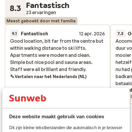
Fantastisch
8.3
23 ervaringen
Meest geboekt door met familie
Fantastisch
12 apr. 2026
G
9.1
7.3
Good location, bit far from the centre but
Good location, bit far from the centre but
Accomod
Accomod
within walking distance to ski lifts.
within walking distance to ski lifts.
duur vo
duur vo
Apartments were modern and clean.
Apartments were modern and clean.
mooier
mooier
Simple but nice pool and sauna areas.
Simple but nice pool and sauna areas.
hetzel
hetzel
Staff were all brilliant and friendly.
Staff were all brilliant and friendly.
nu had 
nu had 
badkam
badkam
Vertalen naar het Nederlands (NL)
betaal
betaald
Ieuan
Ruud
als we 
Met partner
Met 
minder 
ook een
Bekijk alle 23 ervaringen
dhuez O
Deze website maakt gebruik van cookies
Tignes 
Ligging
Dit zijn kleine tekstbestanden die automatisch in je browser