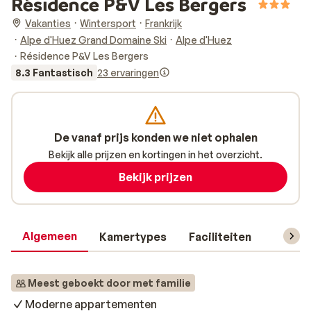
Résidence P&V Les Bergers
Vakanties
Wintersport
Frankrijk
Alpe d'Huez Grand Domaine Ski
Alpe d'Huez
Résidence P&V Les Bergers
8.3 Fantastisch
23 ervaringen
De vanaf prijs konden we niet ophalen
Bekijk alle prijzen en kortingen in het overzicht.
Bekijk prijzen
Algemeen
Kamertypes
Faciliteiten
Reisin
Meest geboekt door met familie
Moderne appartementen