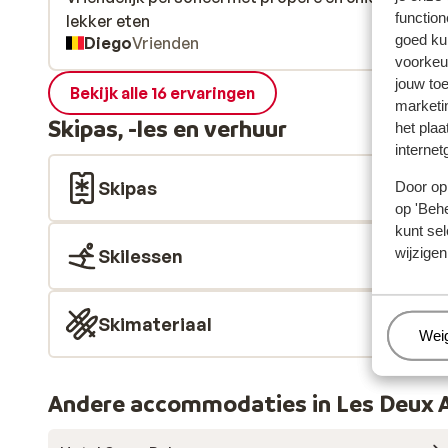
function
lekker eten
lekker eten
goed ku
Diego
Vrienden
voorkeu
jouw to
Bekijk alle 16 ervaringen
marketi
Skipas, -les en verhuur
het plaa
internet
Skipas
Door op 
op 'Behe
kunt sel
wijzigen
Skilessen
Skimateriaal
Beh
Wei
Andere accommodaties in Les Deux 