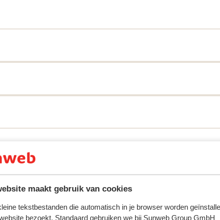
lijf zo aangenaam mogelijk te maken.
ring met ons product oprecht weergeven.
Meer over reviews
Meest geboekt door vr
ebsite maakt gebruik van cookies
 2026
Fantastisch
5 mrt.
9.0
 kleine tekstbestanden die automatisch in je browser worden geïnstalle
s en
s en
Prima locatie, goede kamer, goede mogelijkheden 
Prima locatie, goede kamer, goede mogelijkheden 
 website bezoekt. Standaard gebruiken we bij Sunweb Group GmbH