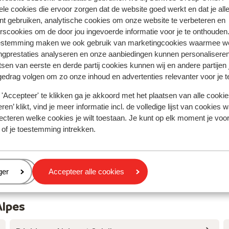
ele cookies die ervoor zorgen dat de website goed werkt en dat je alle
deze korte weekend ski-reis
deze korte weekend ski-reis
nt gebruiken, analytische cookies om onze website te verbeteren en
Anoniem
Vrienden
rscookies om de door jou ingevoerde informatie voor je te onthouden
estemming maken we ook gebruik van marketingcookies waarmee w
ngprestaties analyseren en onze aanbiedingen kunnen personalisere
tsen van eerste en derde partij cookies kunnen wij en andere partijen
gedrag volgen om zo onze inhoud en advertenties relevanter voor je 
'Accepteer' te klikken ga je akkoord met het plaatsen van alle cookies
ren’ klikt, vind je meer informatie incl. de volledige lijst van cookies w
ecteren welke cookies je wilt toestaan. Je kunt op elk moment je voo
 of je toestemming intrekken.
eren
ger
Accepteer alle cookies
Alpes