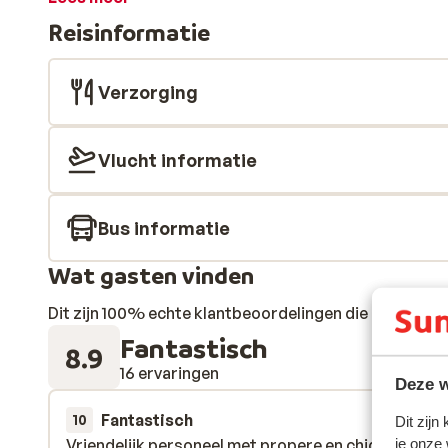
uitstraling en comfortabele voorzieningen om je verb
Reisinformatie
Verzorging
Vlucht informatie
Bus informatie
Wat gasten vinden
Dit zijn 100% echte klantbeoordelingen die hun erva
Fantastisch
8.9
16 ervaringen
Deze w
Fantastisch
13 mrt.
10
Dit zijn
Vriendelijk personeel met propere en chique kamer
Vriendelijk personeel met propere en chique kamer
je onze