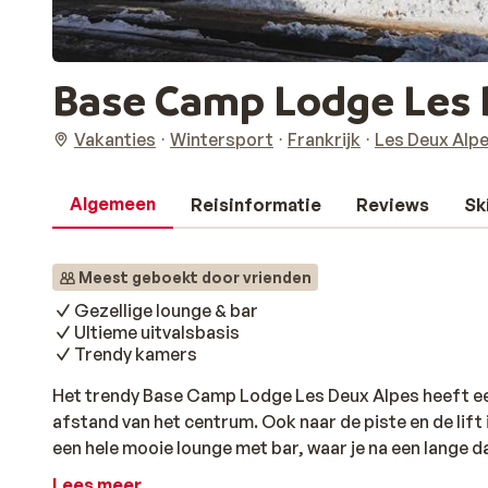
Base Camp Lodge Les D
Vakanties
Wintersport
Frankrijk
Les Deux Alp
Algemeen
Reisinformatie
Reviews
Sk
Meest geboekt door vrienden
Gezellige lounge & bar
Ultieme uitvalsbasis
Trendy kamers
Het trendy Base Camp Lodge Les Deux Alpes heeft een
afstand van het centrum. Ook naar de piste en de lift 
een hele mooie lounge met bar, waar je na een lange d
welverdiend drankje. Alle kamers zijn eenvoudig, maa
Lees meer