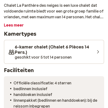
Chalet La Panthère des neiges is een luxe chalet dat
voldoende ruimte biedt voor een grote groep familie of
vrienden, met een maximum van 14 personen. Het chalet
beschikt over vijf slaapkamers en badkamers, een
Lees meer
volledig uitgeruste keuken en een gezellig
Kamertypes
woon-/eetgedeelte. Na een actieve dag op de piste kun
je heerlijk opwarmen in de jacuzzi of sauna, of
ontspannen bij de open haard. Het chalet is bovendien
6-kamer chalet (Chalet 6 Pièces 14
gunstig gelegen, op ongeveer 500 meter van de skilift
Pers.)
geschikt voor 5 tot 14 personen
en piste, en in de buurt vind je diverse winkels,
restaurants en bars voor extra gezelligheid.
Faciliteiten
Officiële classificatie: 4 sterren
bedlinnen inclusief
handdoeken inclusief
linnenpakket (bedlinnen en handdoeken): bij de
reissom inbegrepen