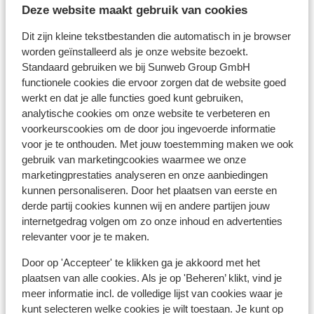
Deze website maakt gebruik van cookies
Restaurant: 200 m
Dit zijn kleine tekstbestanden die automatisch in je browser
Skipas, -les en verhuur
worden geïnstalleerd als je onze website bezoekt.
Standaard gebruiken we bij Sunweb Group GmbH
functionele cookies die ervoor zorgen dat de website goed
Skipas
werkt en dat je alle functies goed kunt gebruiken,
analytische cookies om onze website te verbeteren en
Skilessen
voorkeurscookies om de door jou ingevoerde informatie
voor je te onthouden. Met jouw toestemming maken we ook
gebruik van marketingcookies waarmee we onze
Skimateriaal
marketingprestaties analyseren en onze aanbiedingen
kunnen personaliseren. Door het plaatsen van eerste en
derde partij cookies kunnen wij en andere partijen jouw
Andere accommodaties in Les Deux
internetgedrag volgen om zo onze inhoud en advertenties
Alpes
relevanter voor je te maken.
Door op 'Accepteer' te klikken ga je akkoord met het
Hotel Serre Palas
plaatsen van alle cookies. Als je op 'Beheren’ klikt, vind je
meer informatie incl. de volledige lijst van cookies waar je
Résidence Neige et Soleil
kunt selecteren welke cookies je wilt toestaan. Je kunt op