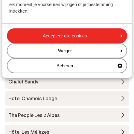
elk moment je voorkeuren wijzigen of je toestemming
intrekken.
Résidence l'Alpeggio
Chalet Grizzly
Accepteer alle cookies
Base Camp Lodge Les Deux Alpes
Weiger
Hôtel Belambra L’Orée des Pistes
Beheren
Chalet Sandy
Hotel Chamois Lodge
The People Les 2 Alpes
Hôtel Les Mélèzes