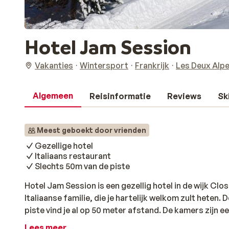
Hotel Jam Session
Vakanties
Wintersport
Frankrijk
Les Deux Alp
Algemeen
Reisinformatie
Reviews
Sk
Meest geboekt door vrienden
Gezellige hotel
Italiaans restaurant
Slechts 50m van de piste
Hotel Jam Session is een gezellig hotel in de wijk Cl
Italiaanse familie, die je hartelijk welkom zult heten. 
piste vind je al op 50 meter afstand. De kamers zijn 
Geniet van de uitdagende pistes van Les Deux Alpes e
Lees meer