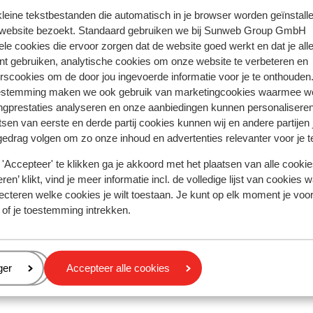
comfy matress. It is very conviniently located and 
comfy matress. It is very conviniently located and 
 kleine tekstbestanden die automatisch in je browser worden geïnstalle
staff is very nice there. It was the second time I st
staff is very nice there. It was the second time I st
 website bezoekt. Standaard gebruiken we bij Sunweb Group GmbH
ele cookies die ervoor zorgen dat de website goed werkt en dat je alle
at Jam Session. I think our room was larger the firs
at Jam Session. I think our room was larger the firs
nt gebruiken, analytische cookies om onze website te verbeteren en
time but the view was better this time. The bathr
time but the view was better th...
meer
rscookies om de door jou ingevoerde informatie voor je te onthouden
are very tiny yet very funcional??. What I didn't like
Vertalen naar het Nederlands (NL)
estemming maken we ook gebruik van marketingcookies waarmee w
Anoniem
Vrienden
about the accomodation was the shower courtin w
ngprestaties analyseren en onze aanbiedingen kunnen personalisere
smelled bad and there was visible mold in the
tsen van eerste en derde partij cookies kunnen wij en andere partijen
bathroom ceilling.
gedrag volgen om zo onze inhoud en advertenties relevanter voor je 
'Accepteer' te klikken ga je akkoord met het plaatsen van alle cookies
ren’ klikt, vind je meer informatie incl. de volledige lijst van cookies w
ecteren welke cookies je wilt toestaan. Je kunt op elk moment je voo
 of je toestemming intrekken.
eren
ger
Accepteer alle cookies