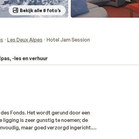
Bekijk alle 8 foto’s
es
Les Deux Alpes
Hotel Jam Session
ipas, -les en verhuur
os des Fonds. Het wordt gerund door een
De ligging is zeer gunstig te noemen; de
eenvoudig, maar goed verzorgd ingericht.
n ga ’s middags het dorp in voor een