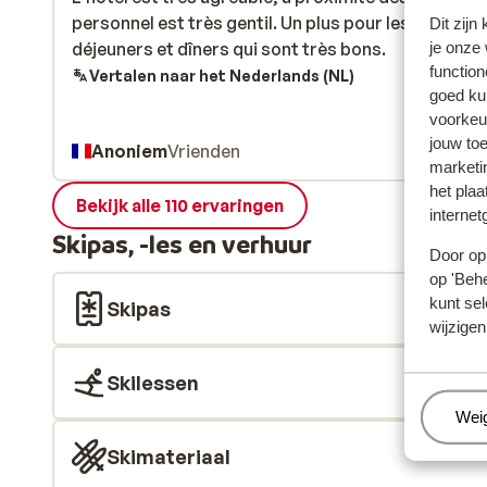
personnel est très gentil. Un plus pour les petits
personnel est très gentil. Un plus pour les petits
Dit zijn
déjeuners et dîners qui sont très bons.
déjeuners et dîners qui sont très bons.
je onze
function
Vertalen naar het Nederlands (NL)
goed ku
voorkeu
jouw to
Anoniem
Vrienden
marketi
het plaa
Bekijk alle 110 ervaringen
internet
Skipas, -les en verhuur
Door op 
op 'Behe
kunt sel
Skipas
wijzigen
Skilessen
Beh
Wei
Skimateriaal