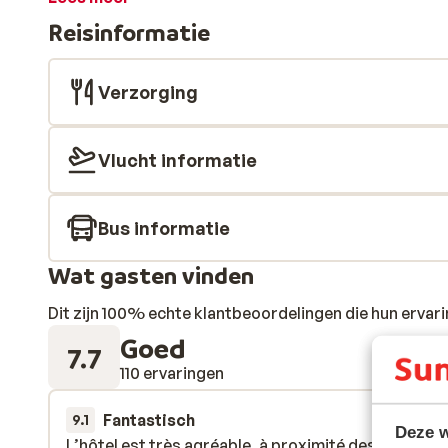
gezellig drankje, maak een mooie wandeling in de om
Reisinformatie
fitnessruimte van het hotel. 's Avonds kun je aanschui
heerlijkste Italiaanse gerechten.
Verzorging
Vlucht informatie
Bus informatie
Wat gasten vinden
Dit zijn 100% echte klantbeoordelingen die hun erva
Goed
7.7
110 ervaringen
Fantastisch
24 mrt. 
9.1
Deze w
L’hôtel est très agréable, à proximité des pistes. L
L’hôtel est très agréable, à proximité des pistes. L