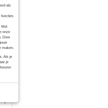
the
the
erd als
ayed
ayed
 functies
t
t
ooms
. Met
e onze
hich
n. Door
 jouw
te maken.
. Als je
aar je
rkeuren