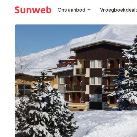
Ons aanbod
Vroegboekdeal