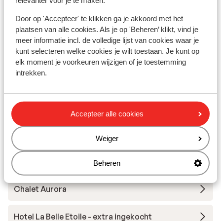
relevanter voor je te maken.
Door op 'Accepteer' te klikken ga je akkoord met het
Chalet Sandy
plaatsen van alle cookies. Als je op 'Beheren’ klikt, vind je
meer informatie incl. de volledige lijst van cookies waar je
Hotel Chamois Lodge
kunt selecteren welke cookies je wilt toestaan. Je kunt op
elk moment je voorkeuren wijzigen of je toestemming
intrekken.
The People Les 2 Alpes
Hôtel Les Mélèzes
Accepteer alle cookies
Chalet Les Arolles
Weiger
Hotel Le Sherpa
Beheren
Chalet Aurora
Hotel La Belle Etoile - extra ingekocht