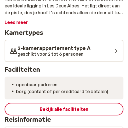
een ideale ligging in Les Deux Alpes. Het ligt direct aan
de piste, dus je hoeft 's ochtends alleen de deur uit te
stappen en je kunt aan je sportieve dag beginnen. De
Lees meer
appartementen zijn eenvoudig maar comfortabel
Kamertypes
ingericht. Het gezellige centrum van Deux Alpes vind je
al op 100 meter, dus dit is prima te voet te bereiken.
Hier is altijd wat te beleven. Struin langs de diverse
2-kamerappartement type A
winkels, schuif aan in een leuk restaurant of doe mee
geschikt voor 2 tot 6 personen
met de altijd bruisende après-ski. Dat wordt een
topvakantie!
Faciliteiten
openbaar parkeren
borg (contant of per creditcard te betalen)
Bekijk alle faciliteiten
Reisinformatie