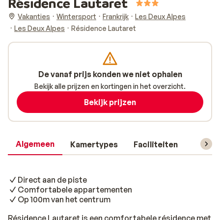
Résidence Lautaret
Vakanties
Wintersport
Frankrijk
Les Deux Alpes
Les Deux Alpes
Résidence Lautaret
De vanaf prijs konden we niet ophalen
Bekijk alle prijzen en kortingen in het overzicht.
Bekijk prijzen
Algemeen
Kamertypes
Faciliteiten
Reisin
Direct aan de piste
Comfortabele appartementen
Op 100m van het centrum
Résidence Lautaret is een comfortabele résidence met