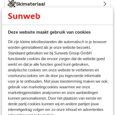
Skimateriaal
Andere accommodaties in Les Deux
Alpes
Deze website maakt gebruik van cookies
Hotel Serre Palas
Dit zijn kleine tekstbestanden die automatisch in je browser
worden geïnstalleerd als je onze website bezoekt.
Standaard gebruiken we bij Sunweb Group GmbH
Résidence Neige et Soleil
functionele cookies die ervoor zorgen dat de website goed
werkt en dat je alle functies goed kunt gebruiken,
Résidence l'Alpeggio
analytische cookies om onze website te verbeteren en
voorkeurscookies om de door jou ingevoerde informatie
voor je te onthouden. Met jouw toestemming maken we ook
Chalet Grizzly
gebruik van marketingcookies waarmee we onze
marketingprestaties analyseren en onze aanbiedingen
Base Camp Lodge Les Deux Alpes
kunnen personaliseren. Door het plaatsen van eerste en
derde partij cookies kunnen wij en andere partijen jouw
internetgedrag volgen om zo onze inhoud en advertenties
Hôtel Belambra L’Orée des Pistes