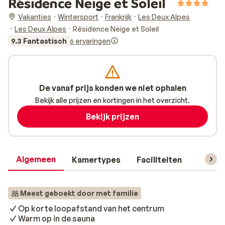
Résidence Neige et Soleil
Vakanties
Wintersport
Frankrijk
Les Deux Alpes
Les Deux Alpes
Résidence Neige et Soleil
9.3 Fantastisch
6 ervaringen
De vanaf prijs konden we niet ophalen
Bekijk alle prijzen en kortingen in het overzicht.
Bekijk prijzen
Algemeen
Kamertypes
Faciliteiten
Reisin
Meest geboekt door met familie
Op korte loopafstand van het centrum
Warm op in de sauna