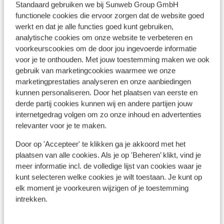
Standaard gebruiken we bij Sunweb Group GmbH
Ligging
functionele cookies die ervoor zorgen dat de website goed
werkt en dat je alle functies goed kunt gebruiken,
analytische cookies om onze website te verbeteren en
voorkeurscookies om de door jou ingevoerde informatie
voor je te onthouden. Met jouw toestemming maken we ook
Bekijk op kaart
gebruik van marketingcookies waarmee we onze
marketingprestaties analyseren en onze aanbiedingen
kunnen personaliseren. Door het plaatsen van eerste en
derde partij cookies kunnen wij en andere partijen jouw
internetgedrag volgen om zo onze inhoud en advertenties
Afstanden
relevanter voor je te maken.
Centrum: 100 m
Door op 'Accepteer' te klikken ga je akkoord met het
Skipiste: 200 m
plaatsen van alle cookies. Als je op 'Beheren’ klikt, vind je
Skilift: 200 m
meer informatie incl. de volledige lijst van cookies waar je
Winkels: 100 m
kunt selecteren welke cookies je wilt toestaan. Je kunt op
elk moment je voorkeuren wijzigen of je toestemming
Skipas, -les en verhuur
intrekken.
Skipas