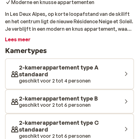
Moderne en knusse appartementen
In Les Deux Alpes, op korte loopafstand van de skilift
en het centrum ligt de nieuwe Résidence Neige et Soleil.
Je verblijft in een modern en knus appartement, waar
je je direct thuis zult voelen door de gezellige en warme
Lees meer
sfeer die het uitstraalt. Na een lange dag op de piste is
Kamertypes
het heerlijk om te ontspannen in de sauna. Vergeet ook
niet een bezoek te brengen aan het gezellige centrum
waar je aan kunt schuiven in een van de vele restaurants
2-kamerappartement type A
voor een authentiek Frans diner. Dat wordt genieten!
standaard
geschikt voor 2 tot 4 personen
2-kamerappartement type B
geschikt voor 2 tot 6 personen
2-kamerappartement type C
standaard
geschikt voor 2 tot 6 personen