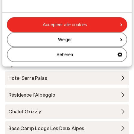
Skilessen
Accepteer alle cookies
Skimateriaal
Weiger
Andere accommodaties in Les Deux
Beheren
Alpes
Hotel Serre Palas
Résidence l'Alpeggio
Chalet Grizzly
Base Camp Lodge Les Deux Alpes