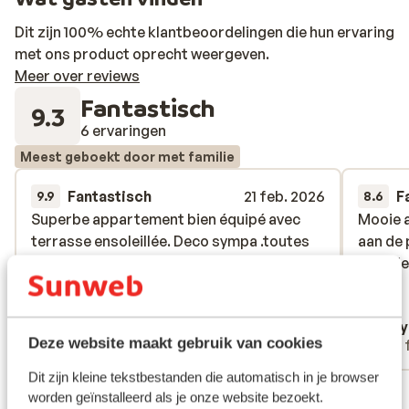
Dit zijn 100% echte klantbeoordelingen die hun ervaring
met ons product oprecht weergeven.
Meer over reviews
Fantastisch
9.3
6 ervaringen
Meest geboekt door met familie
Fantastisch
21 feb. 2026
F
9.9
8.6
Superbe appartement bien équipé avec
Superbe appartement bien équipé avec
Mooie 
Mooie 
terrasse ensoleillée. Deco sympa .toutes
terrasse ensoleillée. Deco sympa .toutes
aan de 
aan de 
les prestations sont au top casiers à
les prestations sont au top casiers à
vriende
vriende
skis,spa,etc…le personnel super.??
skis,spa,etc…le personnel super.??
Vertalen naar het Nederlands (NL)
christophe flament
Kell
Deze website maakt gebruik van cookies
Met familie
Met 
Dit zijn kleine tekstbestanden die automatisch in je browser
Bekijk alle 6 ervaringen
worden geïnstalleerd als je onze website bezoekt.