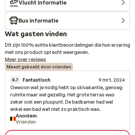
Vlucht informatie
Bus informatie
Wat gasten vinden
Dit zijn 100% echte klantbeoordelingen die hun ervaring
met ons product oprecht weergeven.
Meer over reviews
Meest geboekt door vrienden
Fantastisch
9 mrt. 2024
8.7
Gewoon wat je nodig hebt op skivakantie, genoeg
Gewoon wat je nodig hebt op skivakantie, genoeg
ruimte maar wel gezellig. Het grote terras was
ruimte maar wel gezellig. Het grote terras was
zeker ook een pluspunt. De badkamer had wel
zeker ook een pluspunt. De badkamer had wel
enkel een bad wat niet zo praktisch was.
enkel een bad wat niet zo praktisch was.
Anoniem
Vrienden