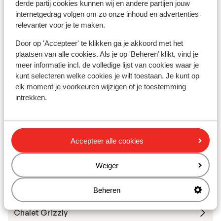
derde partij cookies kunnen wij en andere partijen jouw
internetgedrag volgen om zo onze inhoud en advertenties
relevanter voor je te maken.
Skilessen
Door op 'Accepteer' te klikken ga je akkoord met het
plaatsen van alle cookies. Als je op 'Beheren’ klikt, vind je
Skimateriaal
meer informatie incl. de volledige lijst van cookies waar je
kunt selecteren welke cookies je wilt toestaan. Je kunt op
elk moment je voorkeuren wijzigen of je toestemming
Andere accommodaties in Les Deux
intrekken.
Alpes
Hotel Serre Palas
Accepteer alle cookies
Résidence Neige et Soleil
Weiger
Résidence l'Alpeggio
Beheren
Chalet Grizzly