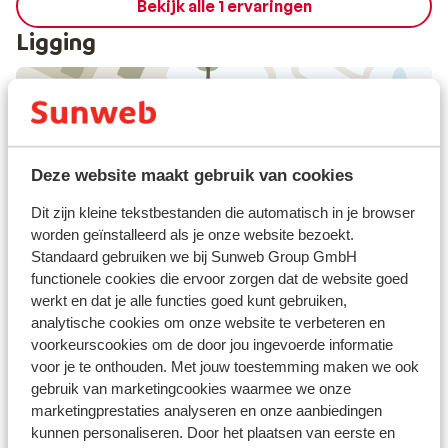
Bekijk alle 1 ervaringen
Ligging
Bekijk op kaart
Deze website maakt gebruik van cookies
Dit zijn kleine tekstbestanden die automatisch in je browser
worden geïnstalleerd als je onze website bezoekt.
Standaard gebruiken we bij Sunweb Group GmbH
Afstanden
functionele cookies die ervoor zorgen dat de website goed
Centrum: 500 m
werkt en dat je alle functies goed kunt gebruiken,
Skilift: 50 m
analytische cookies om onze website te verbeteren en
voorkeurscookies om de door jou ingevoerde informatie
Winkels: 300 m
voor je te onthouden. Met jouw toestemming maken we ook
Skipas, -les en verhuur
gebruik van marketingcookies waarmee we onze
marketingprestaties analyseren en onze aanbiedingen
kunnen personaliseren. Door het plaatsen van eerste en
Skipas