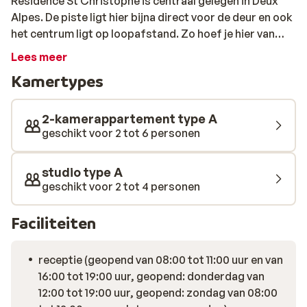
Résidence St Christophe is centraal gelegen in Deux
Alpes. De piste ligt hier bijna direct voor de deur en ook
het centrum ligt op loopafstand. Zo hoef je hier van
zowel het skiën als het après-skiën niks te missen. De
Lees meer
studio's zijn eenvoudig maar verzorgd ingericht. Na een
Kamertypes
dag uitleven op de pistes schuif je in het centrum zo
aan in een van de leuke restaurants voor een goed
Frans diner.
2-kamerappartement type A
geschikt voor 2 tot 6 personen
studio type A
geschikt voor 2 tot 4 personen
Faciliteiten
receptie (geopend van 08:00 tot 11:00 uur en van
16:00 tot 19:00 uur, geopend: donderdag van
12:00 tot 19:00 uur, geopend: zondag van 08:00