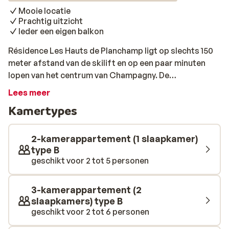
Mooie locatie
Prachtig uitzicht
Ieder een eigen balkon
Résidence Les Hauts de Planchamp ligt op slechts 150
meter afstand van de skilift en op een paar minuten
lopen van het centrum van Champagny. De
verschillende appartementen zijn ingericht met
Lees meer
verschillende decoraties en beschikken allemaal over
Kamertypes
een balkon. Deze bevinden zich aan de zijkant van het
chalet en bieden een prachtig uitzicht over het dorp en
op de bergen. Résidence Les Hauts de Planchamp is een
2-kamerappartement (1 slaapkamer)
geweldige optie!
type B
geschikt voor 2 tot 5 personen
3-kamerappartement (2
slaapkamers) type B
geschikt voor 2 tot 6 personen