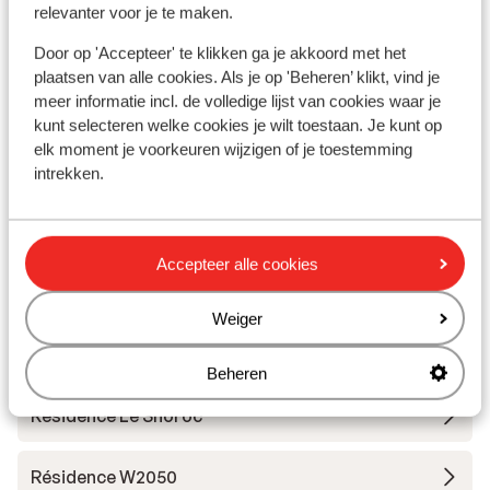
relevanter voor je te maken.
Skimateriaal
Door op 'Accepteer' te klikken ga je akkoord met het
plaatsen van alle cookies. Als je op 'Beheren’ klikt, vind je
Andere accommodaties in La Plagne
meer informatie incl. de volledige lijst van cookies waar je
kunt selecteren welke cookies je wilt toestaan. Je kunt op
Résidence Terresens l'Etoile de la Vanoise
elk moment je voorkeuren wijzigen of je toestemming
intrekken.
Hotel Carlina Belle Plagne
Accepteer alle cookies
Résidence CGH le White Pearl Lodge & Spa *****
Weiger
Résidence CGH le White Pearl Lodge & Spa *****
- Voordeeltarief
Beheren
Résidence Le Snoroc
Résidence W2050