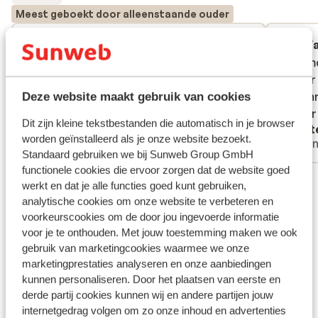
Meest geboekt door alleenstaande ouder
Gemiddeld
21 feb. 2026
F
4.1
9.7
Appart d’un particulier, c’etait pas
Appart d’un particulier, c’etait pas
Zeer moo
Zeer moo
indiqué. Beaucoup de bruit, tres petit,
indiqué. Beaucoup de bruit, tres petit,
Ruimer
Ruimer
moissisures, pas de rangement
moissisures, pas de rangement
omschri
omschri
Deze website maakt gebruik van cookies
mooier
mooier
Vertalen naar het Nederlands (NL)
Dit zijn kleine tekstbestanden die automatisch in je browser
Anoniem
Lott
worden geïnstalleerd als je onze website bezoekt.
Met familie
Vrie
Standaard gebruiken we bij Sunweb Group GmbH
functionele cookies die ervoor zorgen dat de website goed
Bekijk alle 4 ervaringen
werkt en dat je alle functies goed kunt gebruiken,
Skipas, -les en verhuur
analytische cookies om onze website te verbeteren en
voorkeurscookies om de door jou ingevoerde informatie
voor je te onthouden. Met jouw toestemming maken we ook
Skipas
gebruik van marketingcookies waarmee we onze
marketingprestaties analyseren en onze aanbiedingen
kunnen personaliseren. Door het plaatsen van eerste en
Skilessen
derde partij cookies kunnen wij en andere partijen jouw
internetgedrag volgen om zo onze inhoud en advertenties