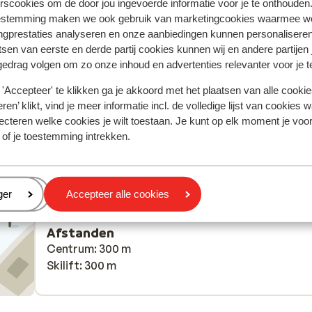
rscookies om de door jou ingevoerde informatie voor je te onthouden
 2025
Fantastisch
19 feb.
9.3
estemming maken we ook gebruik van marketingcookies waarmee w
ngprestaties analyseren en onze aanbiedingen kunnen personalisere
nd
nd
Top hotel. Niets op aan te merken,
Top hotel. Niets op aan te merken,
tsen van eerste en derde partij cookies kunnen wij en andere partijen
s
s
gedrag volgen om zo onze inhoud en advertenties relevanter voor je 
r
r
'Accepteer' te klikken ga je akkoord met het plaatsen van alle cookies
ry
ren’ klikt, vind je meer informatie incl. de volledige lijst van cookies w
ecteren welke cookies je wilt toestaan. Je kunt op elk moment je voo
Alleenstaande ouder
Anoniem
Met partner
 of je toestemming intrekken.
r
n my
usy
eren
ger
Accepteer alle cookies
 for
Afstanden
Centrum: 300 m
Skilift: 300 m