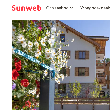
Ons aanbod
Vroegboekdeal