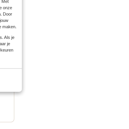
. Met
 2024
e onze
n. Door
 jouw
te maken.
. Als je
aar je
rkeuren