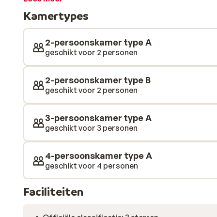
raclette-avond. Na een lange dag in de buitenlucht ko
Kamertypes
en moderne kamer en geniet je van een warme douche o
naar in de lobby bij het knisperende haardvuur.
2-persoonskamer type A
geschikt voor 2 personen
2-persoonskamer type B
geschikt voor 2 personen
3-persoonskamer type A
geschikt voor 3 personen
4-persoonskamer type A
geschikt voor 4 personen
Faciliteiten