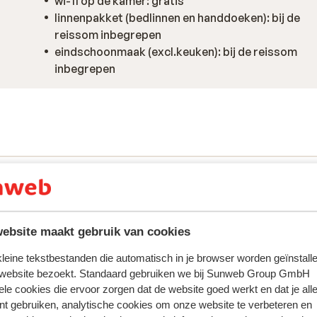
wi-fi op de kamer: gratis
linnenpakket (bedlinnen en handdoeken): bij de
reissom inbegrepen
eindschoonmaak (excl.keuken): bij de reissom
inbegrepen
ebsite maakt gebruik van cookies
 kleine tekstbestanden die automatisch in je browser worden geïnstalle
 website bezoekt. Standaard gebruiken we bij Sunweb Group GmbH
ring met ons product oprecht weergeven.
Meer over reviews
ele cookies die ervoor zorgen dat de website goed werkt en dat je alle
nt gebruiken, analytische cookies om onze website te verbeteren en