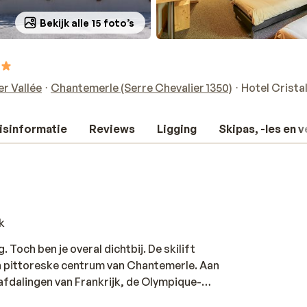
Bekijk alle 15 foto’s
er Vallée
Chantemerle (Serre Chevalier 1350)
Hotel Crista
isinformatie
Reviews
Ligging
Skipas, -les en 
k
 Toch ben je overal dichtbij. De skilift
e en pittoreske centrum van Chantemerle. Aan
gafdalingen van Frankrijk, de Olympique-
en bij de après-ski of een lekkere