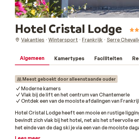
Hotel Cristal Lodge
Vakanties
Wintersport
Frankrijk
Serre Chevali
Algemeen
Kamertypes
Faciliteiten
Re
Meest geboekt door alleenstaande ouder
Moderne kamers
Vlak bij de lift en het centrum van Chantemerle
Ontdek een van de mooiste afdalingen van Frankrij
Hotel Cristal Lodge heeft een mooie en rustige ligging.
bevindt zich vlak bij het hotel, net als het sfeervoll
het einde van de dag ski je via een van de mooiste da
Luc-Alphand, naar beneden om vervolgens aan te sluit
Lees meer