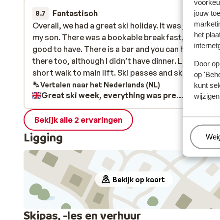
voorkeu
Fantastisch
14 feb.
8.7
jouw to
marketi
Overall, we had a great ski holiday. It was just me a
Overall, we had a great ski holiday. It was just me a
het plaa
my son. There was a bookable breakfast, which wa
my son. There was a bookable breakfast, which wa
internet
good to have. There is a bar and you can have dinne
good to have. There is a bar and you can have dinne
there too, although I didn’t have dinner. Location a
there too, although I didn’t have dinner. Location a
Door op 
short walk to main lift. Ski passes and skis were ve
short walk to main lift. Ski passes and ski...
meer
op 'Behe
easy to get and we had no problem with those
Vertalen naar het Nederlands (NL)
kunt sel
Great ski week, everything was pretty straight forward.
bookings. We didn’t use the child area although I
wijzigen
noticed one at the hotel. Hotel perfectly fine, deco
somewhat more hostel like but still a good 3 star i
Bekijk alle 2 ervaringen
view. Price was pretty good for half term. Slopes b
Ligging
Beh
Wei
at times but it was a good ski area with okay skiing
all levels. Overall, I’d certainly book again.
Bekijk op kaart
Skipas, -les en verhuur