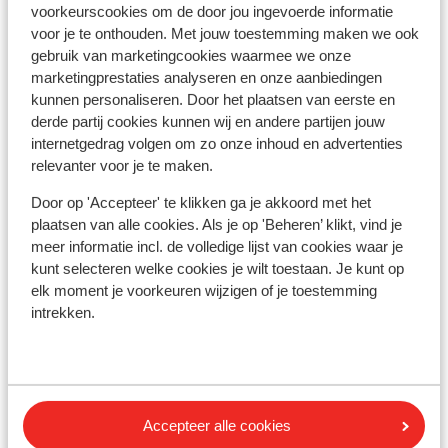
voorkeurscookies om de door jou ingevoerde informatie
voor je te onthouden. Met jouw toestemming maken we ook
gebruik van marketingcookies waarmee we onze
Afstanden
marketingprestaties analyseren en onze aanbiedingen
Centrum: 300 m
kunnen personaliseren. Door het plaatsen van eerste en
Skipiste: 300 m
derde partij cookies kunnen wij en andere partijen jouw
Skibushalte: 300 m
internetgedrag volgen om zo onze inhoud en advertenties
Skilift: 300 m
relevanter voor je te maken.
Skipas, -les en verhuur
Door op 'Accepteer' te klikken ga je akkoord met het
plaatsen van alle cookies. Als je op 'Beheren’ klikt, vind je
meer informatie incl. de volledige lijst van cookies waar je
Skipas
kunt selecteren welke cookies je wilt toestaan. Je kunt op
elk moment je voorkeuren wijzigen of je toestemming
intrekken.
Skilessen
Skimateriaal
Accepteer alle cookies
Andere accommodaties in Serre