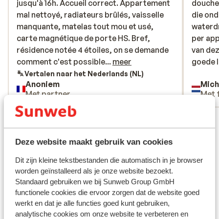
jusqu'à 16h. Accueil correct. Appartement
jusqu'à 16h. Accueil correct. Appartement
douche
douche
mal nettoyé, radiateurs brûlés, vaisselle
mal nettoyé, radiateurs brûlés, vaisselle
die ond
die ond
manquante, matelas tout mou et usé,
manquante, matelas tout mou et usé,
waterdr
waterdr
carte magnétique de porte HS. Bref,
carte magnétique de porte HS. Bref,
per app
per app
résidence notée 4 étoiles, on se demande
résidence notée 4 étoiles, on se demande
van dez
van dez
comment c'est possible. A fuir
comment c'est possible...
meer
goede l
goede l
absolument.
parkee
Vertalen naar het Nederlands (NL)
Anoniem
Mich
Met partner
Met 
Bekijk alle 17 ervaringen
Ligging
Deze website maakt gebruik van cookies
Dit zijn kleine tekstbestanden die automatisch in je browser
worden geïnstalleerd als je onze website bezoekt.
Standaard gebruiken we bij Sunweb Group GmbH
Bekijk op kaart
functionele cookies die ervoor zorgen dat de website goed
werkt en dat je alle functies goed kunt gebruiken,
analytische cookies om onze website te verbeteren en