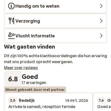
Handig om te weten
Verzorging
Vlucht informatie
Wat gasten vinden
Dit zijn 100% echte klantbeoordelingen die hun ervaring
met ons product oprecht weergeven.
Meer over reviews
Goed
6.8
17 ervaringen
Meest geboekt door met partner
Redelijk
14 mrt. 2026
G
2.0
7.6
Arrivée le samedi, réception fermée
Arrivée le samedi, réception fermée
Goed a
Goed a