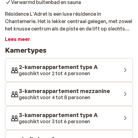
Verwarmd buitenbad en sauna
Résidence L'Adret is een luxe résidence in
Chantemerle. Het is lekker centraal gelegen, met zowel
het knusse centrum als de piste en de lift op slechts
300 meter afstand. De ruime appartementen zijn
Lees meer
modern en sfeervol ingericht. Ook hebben vrijwel alle
Kamertypes
appartementen een balkon op het zuiden, zodat je na
een dag op de piste heerlijk kunt nagenieten in het
ondergaande zonnetje. Of trek nog even ontspannen
2-kamerappartement type A
een baantje in het verwarmde buitenbad en relax in de
geschikt voor 2 tot 4 personen
sauna. Ook is er een gezellige bar om de dag in stijl af te
kunnen sluiten met een welverdiend drankje.
3-kamerappartement mezzanine
geschikt voor 4 tot 8 personen
3-kamerappartement type A
geschikt voor 3 tot 6 personen