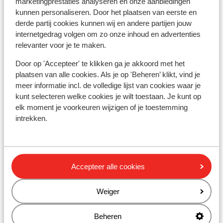
marketingprestaties analyseren en onze aanbiedingen
kunnen personaliseren. Door het plaatsen van eerste en
Skipas, -les en verhuur
derde partij cookies kunnen wij en andere partijen jouw
internetgedrag volgen om zo onze inhoud en advertenties
Skipas
relevanter voor je te maken.
Door op 'Accepteer' te klikken ga je akkoord met het
Skilessen
plaatsen van alle cookies. Als je op 'Beheren’ klikt, vind je
meer informatie incl. de volledige lijst van cookies waar je
kunt selecteren welke cookies je wilt toestaan. Je kunt op
Skimateriaal
elk moment je voorkeuren wijzigen of je toestemming
intrekken.
Andere accommodaties in Folgarida-
Marilleva
Accepteer alle cookies
Hotel Alaska
Weiger
Holiday Mountain Boutique Hotel
Beheren