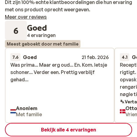
Dit zijn 100% echte klantbeoordelingen die hun ervaring
met ons product oprecht weergeven.
Meer over reviews
Goed
6
4 ervaringen
Meest geboekt door met familie
Goed
21 feb. 2026
G
7.6
4.1
Was prima... Maar erg oud... En. Kom. Ietsje
Was prima... Maar erg oud... En. Kom. Ietsje
Recepti
Recepti
schoner... Verder een. Prettig verblijf
schoner... Verder een. Prettig verblijf
rigtigt.
rigtigt.
gehad...
gehad...
opvask
opvask
rengøri
rengøri
nøgle ti
nøgle ti
Verta
Anoniem
Otto
Met familie
Vrie
Bekijk alle 4 ervaringen