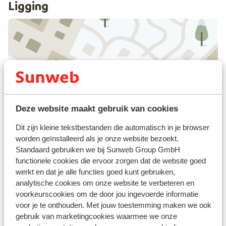
Ligging
Bekijk op kaart
Deze website maakt gebruik van cookies
Afstanden
Dit zijn kleine tekstbestanden die automatisch in je browser
Centrum Mezzana: 650 m
worden geïnstalleerd als je onze website bezoekt.
Treinstation: 150 m
Standaard gebruiken we bij Sunweb Group GmbH
Skipiste: 100 m
functionele cookies die ervoor zorgen dat de website goed
Skibushalte: 50 m
werkt en dat je alle functies goed kunt gebruiken,
analytische cookies om onze website te verbeteren en
Skilift: 100 m
voorkeurscookies om de door jou ingevoerde informatie
Winkels: 800 m
voor je te onthouden. Met jouw toestemming maken we ook
(Mini)supermarkt: 800 m
gebruik van marketingcookies waarmee we onze
Restaurant: 25 m