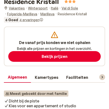
Residence Kristall
Vakanties
Wintersport
Italië
Val di Sole
Folgarida-Marilleva
Marilleva
Residence Kristall
6 Goed
4 ervaringen
De vanaf prijs konden we niet ophalen
Bekijk alle prijzen en kortingen in het overzicht.
Bekijk prijzen
Algemeen
Kamertypes
Faciliteiten
Reisin
Meest geboekt door met familie
Dicht bij de piste
Kies voor een appartement of studio