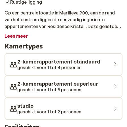
Rustige ligging
Op een centrale locatie in Marilleva 900, aan de rand
van het centrum liggen de eenvoudig ingerichte
appartementen van Residence Kristall. Deze geliefde
appartementen zijn netjes ingericht en voorzien de
Lees meer
nodige faciliteiten. Het pittoreske centrum van
Kamertypes
Mezzana, waar je terecht kunt voor je dagelijkse
boodschappen, ligt op 650 meter afstand. De lift ligt
op nog geen 100 meter van de residence. Na een dagje
2-kamerappartement standaard
bewegen in de bergen, kun je weer helemaal bijkomen in
geschikt voor 1 tot 4 personen
je eigen appartement of studio. Geniet aan de eettafel
van een lekker glas wijn of warme chocolademelk. Als je
2-kamerappartement superieur
geen zin hebt om te koken of 's avonds nog even een
geschikt voor 1 tot 5 personen
borreltje wilt gaan halen, dan hoef je niet ver. Op
loopafstand vind je een restaurant en een bar.
studio
geschikt voor 1 tot 2 personen
Faciliteiten