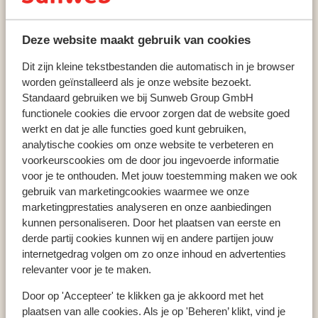
Folgarida-Marilleva
Mezzana
Hotel Salvadori
Deze website maakt gebruik van cookies
Dit zijn kleine tekstbestanden die automatisch in je browser
worden geïnstalleerd als je onze website bezoekt.
Populaire wintersportlanden
Standaard gebruiken we bij Sunweb Group GmbH
Oostenrijk
functionele cookies die ervoor zorgen dat de website goed
Frankrijk
werkt en dat je alle functies goed kunt gebruiken,
Italië
analytische cookies om onze website te verbeteren en
voorkeurscookies om de door jou ingevoerde informatie
voor je te onthouden. Met jouw toestemming maken we ook
gebruik van marketingcookies waarmee we onze
Populaire wintersportbestemmingen
marketingprestaties analyseren en onze aanbiedingen
Gerlos
kunnen personaliseren. Door het plaatsen van eerste en
Mayrhofen
derde partij cookies kunnen wij en andere partijen jouw
Saalbach
internetgedrag volgen om zo onze inhoud en advertenties
relevanter voor je te maken.
Door op 'Accepteer' te klikken ga je akkoord met het
Populaire skigebieden
plaatsen van alle cookies. Als je op 'Beheren’ klikt, vind je