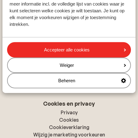
Zillertal
meer informatie incl. de volledige lijst van cookies waar je
Skicircus Saalbach-Hinterglemm
kunt selecteren welke cookies je wilt toestaan. Je kunt op
Ski Amadé
elk moment je voorkeuren wijzigen of je toestemming
intrekken.
Over Sunweb
Over Sunweb
Accepteer alle cookies
Verantwoord op vakantie
Vacatures
Weiger
Pers & media
Toegankelijkheidsverklaring
Beheren
Cookies en privacy
Privacy
Cookies
Cookieverklaring
Wijzig je marketing voorkeuren