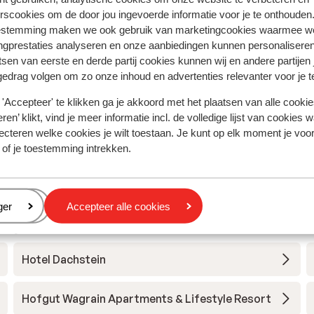
rscookies om de door jou ingevoerde informatie voor je te onthouden
estemming maken we ook gebruik van marketingcookies waarmee w
ngprestaties analyseren en onze aanbiedingen kunnen personalisere
tsen van eerste en derde partij cookies kunnen wij en andere partijen
gedrag volgen om zo onze inhoud en advertenties relevanter voor je 
'Accepteer' te klikken ga je akkoord met het plaatsen van alle cookies
ren’ klikt, vind je meer informatie incl. de volledige lijst van cookies w
ecteren welke cookies je wilt toestaan. Je kunt op elk moment je voo
 of je toestemming intrekken.
eren
ger
Accepteer alle cookies
 Sportwelt - Ski Amadé
Hotel Dachstein
Hofgut Wagrain Apartments & Lifestyle Resort