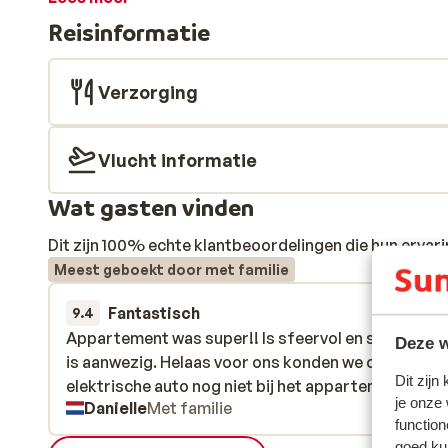
sauna. Hier kun je na een dag op de piste heerlijk ont
Reisinformatie
Verzorging
Vlucht informatie
Wat gasten vinden
Dit zijn 100% echte klantbeoordelingen die hun erva
Meest geboekt door met familie
Fantastisch
28 jan.
9.4
Appartement was super!! Is sfeervol en schoon. Al
Appartement was super!! Is sfeervol en schoon. Al
Deze w
is aanwezig. Helaas voor ons konden we onze
is aanwezig. Helaas voor ons konden we onze
Dit zijn
elektrische auto nog niet bij het appartement opla
elektrische auto nog niet bij het appartement opla
je onze
Danielle
Met familie
function
goed ku