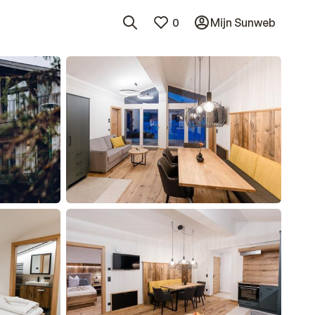
0
Mijn Sunweb