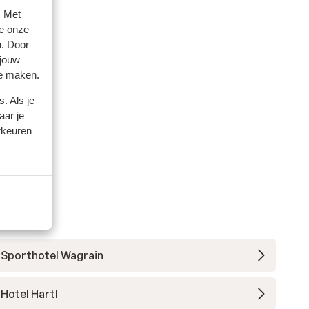
. Met
e onze
n. Door
 jouw
te maken.
. Als je
aar je
rkeuren
Sporthotel Wagrain
Hotel Hartl