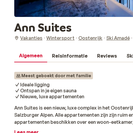
Ann Suites
Vakanties
Wintersport
Oostenrijk
Ski Amadé
Algemeen
Reisinformatie
Reviews
Sk
Meest geboekt door met familie
Ideale ligging
Ontspan in je eigen sauna
Nieuwe, luxe appartementen
Ann Suites is een nieuw, luxe complex in het Oostenrij
Salzburger Alpen. Alle appartementen zijn zijn ruim en
appartementen beschikken over een woon-eetkamer,
badkamers. Daarnaast beschikken de appartementen 
Lees meer