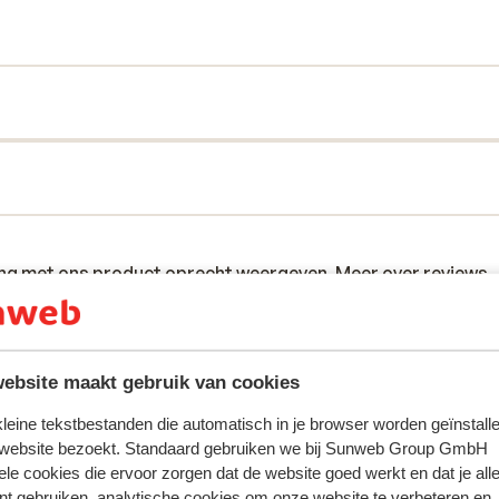
spannen.
ring met ons product oprecht weergeven.
Meer over reviews
 2024
les
les
ebsite maakt gebruik van cookies
 kleine tekstbestanden die automatisch in je browser worden geïnstalle
den.
den.
 website bezoekt. Standaard gebruiken we bij Sunweb Group GmbH
ele cookies die ervoor zorgen dat de website goed werkt en dat je alle
nt gebruiken, analytische cookies om onze website te verbeteren en