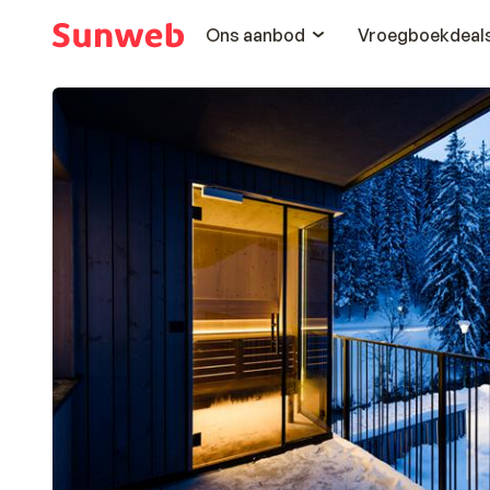
Ons aanbod
Vroegboekdeal