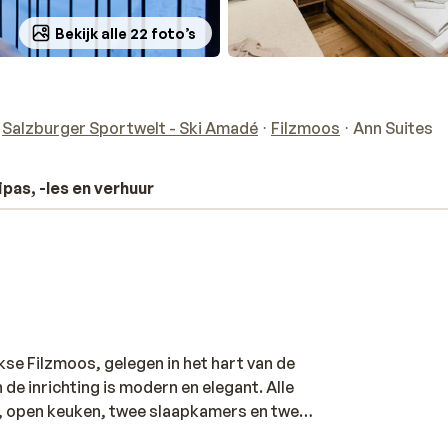
Bekijk alle 22 foto’s
Salzburger Sportwelt - Ski Amadé
Filzmoos
Ann Suites
ipas, -les en verhuur
kse Filzmoos, gelegen in het hart van de
 de inrichting is modern en elegant. Alle
 open keuken, twee slaapkamers en twee
over een balkon of terras met een eigen