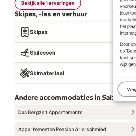
Bekijk alle 1 ervaringen
voorkeu
Skipas, -les en verhuur
jouw to
marketi
het plaa
Skipas
internet
Door op 
op 'Behe
Skilessen
kunt sel
wijzigen
Skimateriaal
Beh
Wei
Andere accommodaties in Salzburger
Das Bergzeit Appartements
Appartementen Pension Arlerschmied