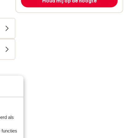
Houd mij op de hoogte
erd als
 functies