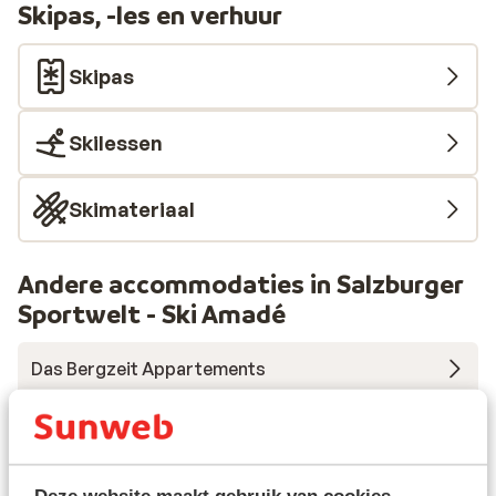
Skipas, -les en verhuur
jezelf met een gezellig drankje aan de bar.
Skipas
Skilessen
Skimateriaal
Andere accommodaties in Salzburger
Sportwelt - Ski Amadé
Das Bergzeit Appartements
Hotel Dachstein
Sporthotel Wagrain