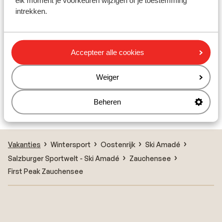
elk moment je voorkeuren wijzigen of je toestemming
intrekken.
Hotel Garni Santa Barbara
Accepteer alle cookies
Appartementen Schönberger
Weiger
Hotel Lerch
Beheren
Alpenchalets Flachauer Gutshof
Vakanties
Wintersport
Oostenrijk
Ski Amadé
Salzburger Sportwelt - Ski Amadé
Zauchensee
First Peak Zauchensee