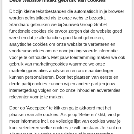
Deze website maakt gebruik van cookies
Dit zijn kleine tekstbestanden die automatisch in je browser
Appartementen Pension Arlerschmied
worden geïnstalleerd als je onze website bezoekt.
Standaard gebruiken we bij Sunweb Group GmbH
functionele cookies die ervoor zorgen dat de website goed
Hofgut Wagrain Apartments & Lifestyle Resort
werkt en dat je alle functies goed kunt gebruiken,
analytische cookies om onze website te verbeteren en
Hotel Hartl
voorkeurscookies om de door jou ingevoerde informatie
voor je te onthouden. Met jouw toestemming maken we ook
gebruik van marketingcookies waarmee we onze
Hotel Adapura
marketingprestaties analyseren en onze aanbiedingen
kunnen personaliseren. Door het plaatsen van eerste en
Dampfkessel Living
derde partij cookies kunnen wij en andere partijen jouw
internetgedrag volgen om zo onze inhoud en advertenties
relevanter voor je te maken.
Landhotel Lerch Plankenau
Door op 'Accepteer' te klikken ga je akkoord met het
plaatsen van alle cookies. Als je op 'Beheren’ klikt, vind je
Hotel Brückenwirt
meer informatie incl. de volledige lijst van cookies waar je
kunt selecteren welke cookies je wilt toestaan. Je kunt op
Design-& Wellness Hotel Alpenhof