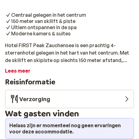
Centraal gelegen in het centrum
150 meter van skilift & piste
Ultiem ontspannen in de spa
Moderne kamers & suites
Hotel FIRST Peak Zauchensee is een prachtig 4-
sterrenhotel gelegen in het hart van het centrum. Met
de skilift en skipiste op slechts 150 meter afstand,
biedt dit hotel hét perfecte vertrekpunt voor jouw
Lees meer
skiavontuur. Ontspan na een lange dag op de piste in de
Reisinformatie
uitgebreide spa van Hotel FIRST Peak Zauchensee,
waar je heerlijk kunt relaxen en herstellen in de sauna.
Alle kamers zijn comfortabel ingericht en er zijn
Verzorging
verschillende types te boeken. Van een comfortabele
Wat gasten vinden
2-persoonskamer met moderne badkamer en eigen
terras tot een luxe suite voor 6 personen, compleet
Helaas zijn er momenteel nog geen ervaringen
met eigen keuken. Sluit je dag af met één van de
voor deze accommodatie.
uitstekende maaltijden in het restaurant of verwen