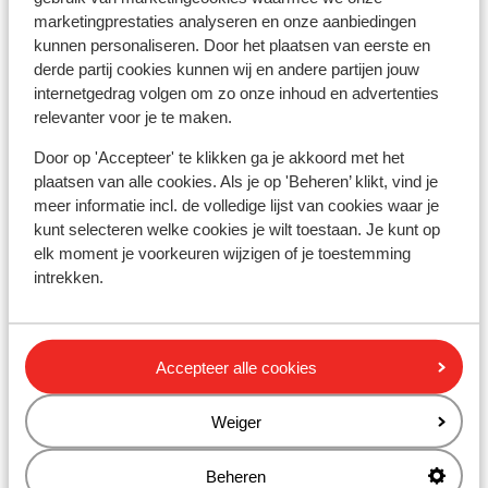
Residenz Drachenstein Wildschönau
marketingprestaties analyseren en onze aanbiedingen
kunnen personaliseren. Door het plaatsen van eerste en
derde partij cookies kunnen wij en andere partijen jouw
Erlebnishotel Bergkristall
internetgedrag volgen om zo onze inhoud en advertenties
relevanter voor je te maken.
Hotel Sonnschein
Door op 'Accepteer' te klikken ga je akkoord met het
plaatsen van alle cookies. Als je op 'Beheren’ klikt, vind je
Hotel Alphof
meer informatie incl. de volledige lijst van cookies waar je
kunt selecteren welke cookies je wilt toestaan. Je kunt op
elk moment je voorkeuren wijzigen of je toestemming
Hotel Alphof - kort verblijf
intrekken.
Hotel Schneeberger
Accepteer alle cookies
Hotel der Kirchenwirt
Weiger
Hotel Harfenwirt
Beheren