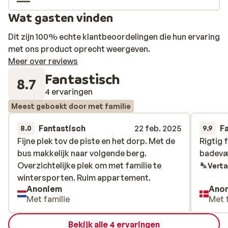
piste kun je heerlijk ontspannen in de sauna of in de
Wat gasten vinden
gezellige recreatieruimte met open haard.
Dit zijn 100% echte klantbeoordelingen die hun ervaring
met ons product oprecht weergeven.
Meer over reviews
Fantastisch
8.7
4 ervaringen
Meest geboekt door met familie
Fantastisch
22 feb. 2025
F
8.0
9.9
Fijne plek tov de piste en het dorp. Met de
Fijne plek tov de piste en het dorp. Met de
Rigtig 
Rigtig 
bus makkelijk naar volgende berg.
bus makkelijk naar volgende berg.
badevær
badevær
Overzichtelijke plek om met familie te
Overzichtelijke plek om met familie te
Verta
wintersporten. Ruim appartement.
wintersporten. Ruim appartement.
Anoniem
Ano
Met familie
Met 
Bekijk alle 4 ervaringen