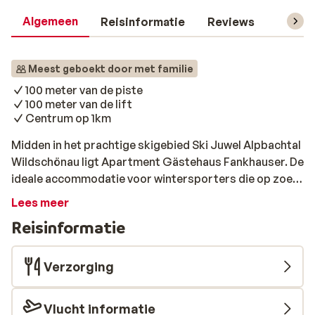
Algemeen
Reisinformatie
Reviews
Skipas,
Meest geboekt door met familie
100 meter van de piste
100 meter van de lift
Centrum op 1km
Midden in het prachtige skigebied Ski Juwel Alpbachtal
Wildschönau ligt Apartment Gästehaus Fankhauser. De
ideale accommodatie voor wintersporters die op zoek
zijn naar comfort, gemak en een centrale ligging. De
Lees meer
skilift en piste zijn direct om de hoek, waardoor je in
Reisinformatie
een mum van tijd op de piste staat en kunt genieten van
sneeuwpret voor het hele gezin. Apartment Gästehaus
Fankhauser biedt comfortabele appartementen voor 2
Verzorging
tot 6 personen. Alle appartementen zijn voorzien van
een keuken, een badkamer, een balkon of terras met
Vlucht informatie
uitzicht op de bergen en gratis Wi-Fi. Na een dag op de