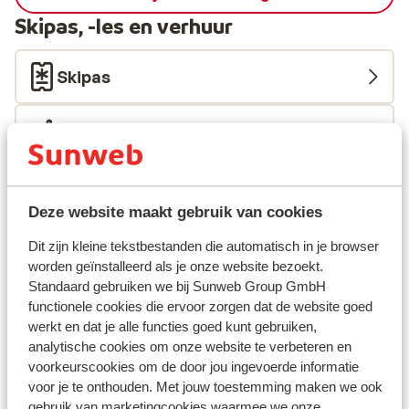
Skipas, -les en verhuur
Skipas
Skilessen
Skimateriaal
Deze website maakt gebruik van cookies
Andere accommodaties in Ski Juwel
Dit zijn kleine tekstbestanden die automatisch in je browser
worden geïnstalleerd als je onze website bezoekt.
Alpbachtal Wildschönau
Standaard gebruiken we bij Sunweb Group GmbH
functionele cookies die ervoor zorgen dat de website goed
Die Alpbacherin
werkt en dat je alle functies goed kunt gebruiken,
analytische cookies om onze website te verbeteren en
voorkeurscookies om de door jou ingevoerde informatie
Haus am Wildbach
voor je te onthouden. Met jouw toestemming maken we ook
gebruik van marketingcookies waarmee we onze