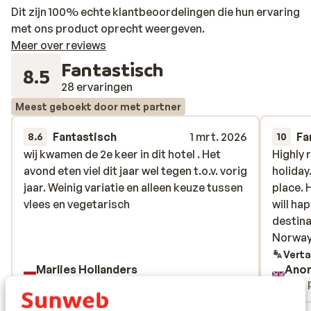
specialiteiten tijdens het diner en sluit je avond gezellig
Dit zijn 100% echte klantbeoordelingen die hun ervaring
af met een goed glas Oostenrijkse wijn in de knusse
met ons product oprecht weergeven.
bar.
Meer over reviews
Fantastisch
8.5
28 ervaringen
Meest geboekt door met partner
Fantastisch
1 mrt. 2026
Fa
8.6
10
wij kwamen de 2e keer in dit hotel . Het
wij kwamen de 2e keer in dit hotel . Het
Highly 
Highly 
avond eten viel dit jaar wel tegen t.o.v. vorig
avond eten viel dit jaar wel tegen t.o.v. vorig
holiday
holiday
jaar. Weinig variatie en alleen keuze tussen
jaar. Weinig variatie en alleen keuze tussen
place. 
place. 
vlees en vegetarisch
vlees en vegetarisch
will ha
will ha
destina
destina
Norway 
Norway 
Verta
Marlies Hollanders
Ano
Met partner
Met 