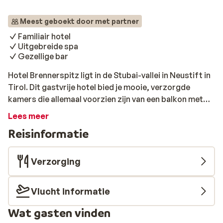
Meest geboekt door met partner
Familiair hotel
Uitgebreide spa
Gezellige bar
Hotel Brennerspitz ligt in de Stubai-vallei in Neustift in
Tirol. Dit gastvrije hotel bied je mooie, verzorgde
kamers die allemaal voorzien zijn van een balkon met
uitzicht op het alpenlandschap. Het centrum en de
Lees meer
skilift van Neustift liggen op 2 kilometer afstand, maar
Reisinformatie
de skibus die je hier snel naartoe brengt, stopt op 200
meter van het hotel. In de uitgebreide spa van Hotel
Brennerspitz kun je genieten van: een prachtig
Verzorging
ontworpen binnenzwembad, een hot tub, een Turks
stoombad, een zoutwaterstoombad, een sauna, een
Vlucht informatie
zonnebank, een infraroodcabine en een Kneipp-bad.
Tegen betaling zijn er ook nog diverse soorten
Wat gasten vinden
massages te boeken. Geniet van heerlijke Oostenrijkse