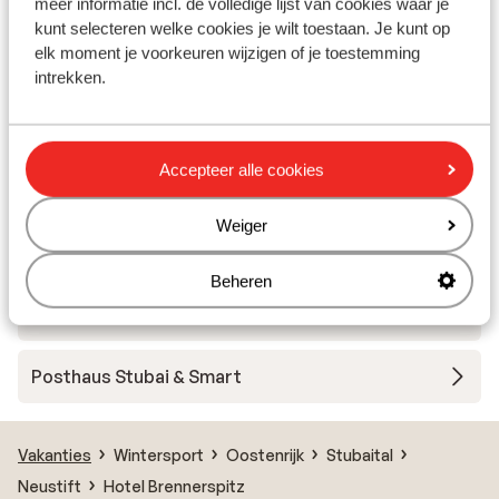
Hotel Mildererhof
meer informatie incl. de volledige lijst van cookies waar je
kunt selecteren welke cookies je wilt toestaan. Je kunt op
elk moment je voorkeuren wijzigen of je toestemming
Alpenhotel Tirolerhof
intrekken.
Hotel Alphof - halfpension
Accepteer alle cookies
Hotel B&B Bergjuwel
Weiger
Alpin Resort Stubaier Hof
Beheren
Appartementen zum Holzknecht
Posthaus Stubai & Smart
Vakanties
Wintersport
Oostenrijk
Stubaital
Neustift
Hotel Brennerspitz