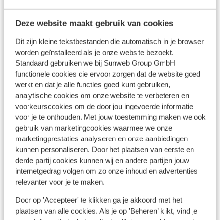
Bekijk alle 28 ervaringen
Skipas, -les en verhuur
Deze website maakt gebruik van cookies
Dit zijn kleine tekstbestanden die automatisch in je browser
Skipas
worden geïnstalleerd als je onze website bezoekt.
Standaard gebruiken we bij Sunweb Group GmbH
functionele cookies die ervoor zorgen dat de website goed
Skilessen
werkt en dat je alle functies goed kunt gebruiken,
analytische cookies om onze website te verbeteren en
voorkeurscookies om de door jou ingevoerde informatie
Skimateriaal
voor je te onthouden. Met jouw toestemming maken we ook
gebruik van marketingcookies waarmee we onze
marketingprestaties analyseren en onze aanbiedingen
Andere accommodaties in Stubaital
kunnen personaliseren. Door het plaatsen van eerste en
derde partij cookies kunnen wij en andere partijen jouw
Appartments zur Sonne
internetgedrag volgen om zo onze inhoud en advertenties
relevanter voor je te maken.
Alpenhotel Fernau
Door op 'Accepteer' te klikken ga je akkoord met het
plaatsen van alle cookies. Als je op 'Beheren’ klikt, vind je