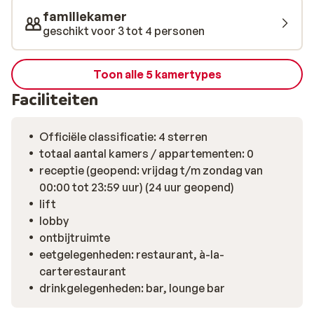
Mayrhofen! Goed om te weten: I n Hotel
familiekamer
Strass/Sporthotel Strass vind je een ondergrondse
geschikt voor 3 tot 4 personen
discotheek en ook de populaire après-ski bar de Icebar
(dagelijks geopend tot 22.00). De kamers die wij
aanbieden in Hotel Strass kunnen gelegen zijn in de
Toon alle 5 kamertypes
buurt van de Icebar.
Faciliteiten
Officiële classificatie: 4 sterren
totaal aantal kamers / appartementen: 0
receptie (geopend: vrijdag t/m zondag van
00:00 tot 23:59 uur) (24 uur geopend)
lift
lobby
ontbijtruimte
eetgelegenheden: restaurant, à-la-
carterestaurant
drinkgelegenheden: bar, lounge bar