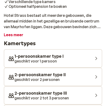
Verschillende type kamers
Optioneel halfpension te boeken
Hotel Strass bestaat uit meerdere gebouwen, die
allemaal midden in het gezellige en bruisende centrum
van Mayrhofen liggen. Deze gebouwen bevinden zich op
slechts een paar minuten lopen van elkaar en van het
Lees meer
dalstation van de Penkenbahn. Waar je ook verblijft,
Kamertypes
jouw hotel ligt altijd midden in het levendige hart van
het dorp. Ontbijt is inbegrepen tijdens je verblijf, zodat
je elke dag goed begint voor een actieve dag in de
1-persoonskamer type I
sneeuw. Wie na het skiën nog energie over heeft, loopt
geschikt voor 1 persoon
binnen bij de levendige Icebar in Hotel Strass, dé
hotspot voor après-ski. Voor wat ontspanning kun je
2-persoonskamer type II
terecht in het prachtige wellnesscentrum van Hotel
geschikt voor 2 personen
Strass. Laat je lichaam tot rust komen in de sauna, het
stoombad of de whirlpool, of trek een paar
2-persoonskamer type III
ontspannende baantjes in het zwembad. Kortom, Hotel
geschikt voor 2 tot 3 personen
Strass biedt alles voor een onvergetelijk verblijf in