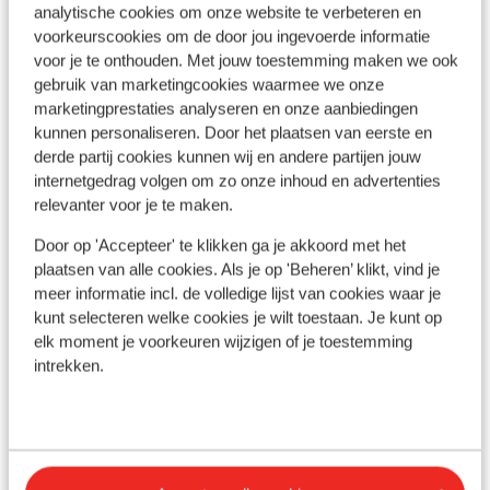
analytische cookies om onze website te verbeteren en
voorkeurscookies om de door jou ingevoerde informatie
voor je te onthouden. Met jouw toestemming maken we ook
Afstanden
gebruik van marketingcookies waarmee we onze
In het centrum
marketingprestaties analyseren en onze aanbiedingen
Luchthaven innsbruck: 74 km
kunnen personaliseren. Door het plaatsen van eerste en
Skibushalte: 10 m
derde partij cookies kunnen wij en andere partijen jouw
Skilift: 50 m
internetgedrag volgen om zo onze inhoud en advertenties
Skischool: 50 m
relevanter voor je te maken.
(Mini)supermarkt: 50 m
Door op 'Accepteer' te klikken ga je akkoord met het
Skipas, -les en verhuur
plaatsen van alle cookies. Als je op 'Beheren’ klikt, vind je
meer informatie incl. de volledige lijst van cookies waar je
kunt selecteren welke cookies je wilt toestaan. Je kunt op
Skipas
elk moment je voorkeuren wijzigen of je toestemming
intrekken.
Skilessen
Skimateriaal