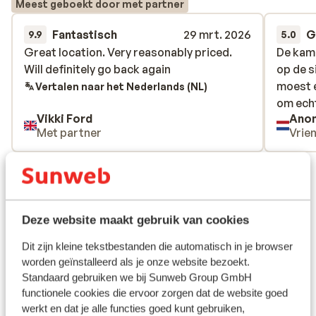
Meest geboekt door met partner
Fantastisch
29 mrt. 2026
G
9.9
5.0
Great location. Very reasonably priced.
Great location. Very reasonably priced.
De kam
De kam
Will definitely go back again
Will definitely go back again
op de s
op de s
moest 
moest 
Vertalen naar het Nederlands (NL)
om echt
om echt
Vikki Ford
Ano
Met partner
Vrie
Bekijk alle 138 ervaringen
Ligging
Deze website maakt gebruik van cookies
Dit zijn kleine tekstbestanden die automatisch in je browser
worden geïnstalleerd als je onze website bezoekt.
Bekijk op kaart
Standaard gebruiken we bij Sunweb Group GmbH
functionele cookies die ervoor zorgen dat de website goed
werkt en dat je alle functies goed kunt gebruiken,