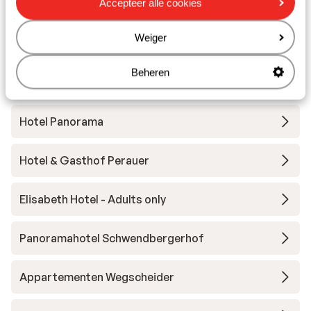
Accepteer alle cookies
Andere accommodaties in Ski Zillertal
Weiger
3000
Beheren
BRUGGER Aparthotel
Hotel Panorama
Hotel & Gasthof Perauer
Elisabeth Hotel - Adults only
Panoramahotel Schwendbergerhof
Appartementen Wegscheider