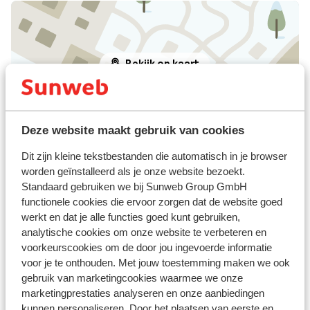
Bekijk op kaart
Deze website maakt gebruik van cookies
Afstanden
Dit zijn kleine tekstbestanden die automatisch in je browser
Centrum: 400 m
worden geïnstalleerd als je onze website bezoekt.
Afstand tot skibushalte naar 50 ( skibus gratis op
Standaard gebruiken we bij Sunweb Group GmbH
vertoon van skipas of guest card)
functionele cookies die ervoor zorgen dat de website goed
Skilift: 300 m
werkt en dat je alle functies goed kunt gebruiken,
(Mini)supermarkt: 300 m
analytische cookies om onze website te verbeteren en
Restaurant: 20 m
voorkeurscookies om de door jou ingevoerde informatie
Rustig gelegen
voor je te onthouden. Met jouw toestemming maken we ook
gebruik van marketingcookies waarmee we onze
Skipas, -les en verhuur
marketingprestaties analyseren en onze aanbiedingen
kunnen personaliseren. Door het plaatsen van eerste en