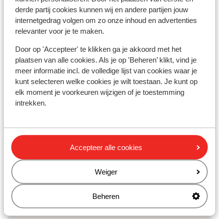
derde partij cookies kunnen wij en andere partijen jouw
Skipas
internetgedrag volgen om zo onze inhoud en advertenties
relevanter voor je te maken.
Skilessen
Door op 'Accepteer' te klikken ga je akkoord met het
plaatsen van alle cookies. Als je op 'Beheren’ klikt, vind je
meer informatie incl. de volledige lijst van cookies waar je
Skimateriaal
kunt selecteren welke cookies je wilt toestaan. Je kunt op
elk moment je voorkeuren wijzigen of je toestemming
Andere accommodaties in Ski Zillertal
intrekken.
3000
BRUGGER Aparthotel
Accepteer alle cookies
Hotel Panorama
Weiger
Beheren
Hotel & Gasthof Perauer