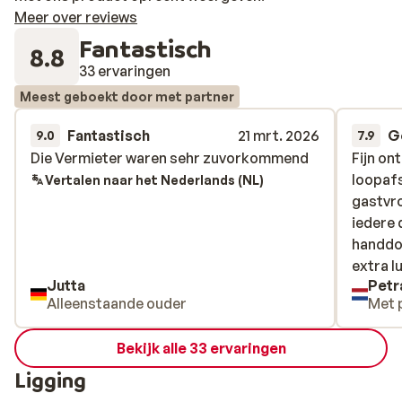
Meer over reviews
Fantastisch
8.8
33 ervaringen
Meest geboekt door met partner
Fantastisch
21 mrt. 2026
G
9.0
7.9
Die Vermieter waren sehr zuvorkommend
Die Vermieter waren sehr zuvorkommend
Fijn on
Fijn on
loopafs
loopafs
Vertalen naar het Nederlands (NL)
gastvr
gastvr
iedere
iedere
handdoe
handdoe
extra l
extra l
Jutta
Petr
Alleenstaande ouder
Met 
Bekijk alle 33 ervaringen
Ligging