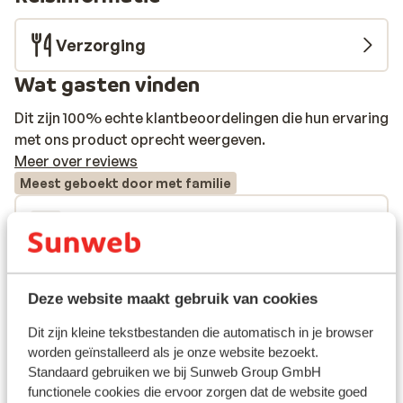
Verzorging
Wat gasten vinden
Dit zijn 100% echte klantbeoordelingen die hun ervaring
met ons product oprecht weergeven.
Meer over reviews
Meest geboekt door met familie
Fantastisch
10 mrt. 2024
8.5
Nu voor de 4e keer een week in PeaksPlace
Nu voor de 4e keer een week in PeaksPlace
geweest - en nog steeds een uitstekende plek:
geweest - en nog steeds een uitstekende plek:
royaal appartement, heerlijke wellness, goede
royaal appartement, heerlijke wellness, goede
Deze website maakt gebruik van cookies
service - en deze keer zelfs een upgrade qua
service - en deze keer zelfs een upgrade qua
aantal kamers. Top! Shuttle bus heel goed!
aantal kamers. Top! Shuttle bus heel goed!
Dit zijn kleine tekstbestanden die automatisch in je browser
Parkeergarage & restaurant Nani ook heel goed!
Parkeergarage & restaurant Nani o...
meer
worden geïnstalleerd als je onze website bezoekt.
GJTM
Standaard gebruiken we bij Sunweb Group GmbH
Kortom, een fijne plek!
Met familie
functionele cookies die ervoor zorgen dat de website goed