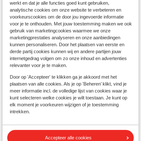
werkt en dat je alle functies goed kunt gebruiken,
analytische cookies om onze website te verbeteren en
Bekijk alle 1 ervaringen
voorkeurscookies om de door jou ingevoerde informatie
Ligging
voor je te onthouden. Met jouw toestemming maken we ook
gebruik van marketingcookies waarmee we onze
marketingprestaties analyseren en onze aanbiedingen
kunnen personaliseren. Door het plaatsen van eerste en
derde partij cookies kunnen wij en andere partijen jouw
internetgedrag volgen om zo onze inhoud en advertenties
Bekijk op kaart
relevanter voor je te maken.
Door op 'Accepteer' te klikken ga je akkoord met het
plaatsen van alle cookies. Als je op 'Beheren’ klikt, vind je
meer informatie incl. de volledige lijst van cookies waar je
Afstanden
kunt selecteren welke cookies je wilt toestaan. Je kunt op
Centrum: 2500 m
elk moment je voorkeuren wijzigen of je toestemming
Skipiste: 600 m
intrekken.
Skilift: 600 m
Skipas, -les en verhuur
Accepteer alle cookies