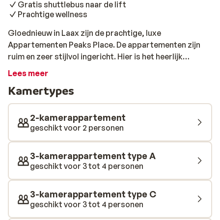
Gratis shuttlebus naar de lift
Prachtige wellness
Gloednieuw in Laax zijn de prachtige, luxe
Appartementen Peaks Place. De appartementen zijn
ruim en zeer stijlvol ingericht. Hier is het heerlijk
thuiskomen na een dag slalommen over de pistes. Er
Lees meer
rijdt vanaf de appartementen een gratis shuttlebus die
Kamertypes
je 's morgens zo bij de lift afzet. Toe aan wat
ontspanning na een sportieve dag op de piste? Geniet
dan van een welverdiend drankje bij de grote open
2-kamerappartement
haard of in de sfeervolle bar, of trek je even helemaal
geschikt voor 2 personen
terug in de mooie wellness. Hier kom je weer helemaal
tot rust.
3-kamerappartement type A
geschikt voor 3 tot 4 personen
3-kamerappartement type C
geschikt voor 3 tot 4 personen