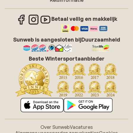
Reisinformatie
Betaal veilig en makkelijk
Sunweb is aangesloten bij
Duurzaamheid
Beste Wintersportaanbieder
Over Sunweb
Vacatures
Algemene voorwaarden zonvakanties
Cookies