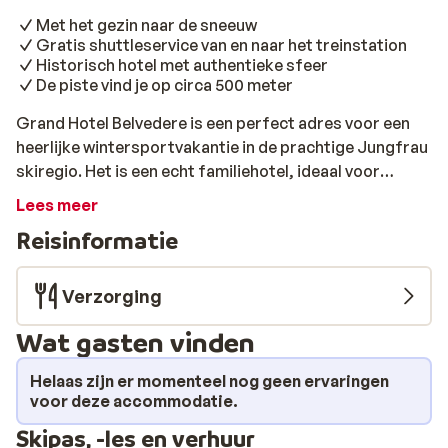
Met het gezin naar de sneeuw
Gratis shuttleservice van en naar het treinstation
Historisch hotel met authentieke sfeer
De piste vind je op circa 500 meter
Grand Hotel Belvedere is een perfect adres voor een
heerlijke wintersportvakantie in de prachtige Jungfrau
skiregio. Het is een echt familiehotel, ideaal voor
gezinnen met kinderen. Het ligt aan de rand van het
Lees meer
centrum, op circa 500 meter van de skilift, de piste en
Reisinformatie
het centrum. In dit fijne hotel staat iedere ochtend weer
een smakelijk ontbijt voor je klaar in het restaurant.
Handig om hier zelf niet voor te hoeven zorgen. Je bent
Verzorging
immers in Zwitserland om iedere dag zo snel mogelijk
Wat gasten vinden
de piste op te gaan. Ook aan het einde van de dag wordt
er voor je gezorgd: dan kun je aanschuiven voor het
Helaas zijn er momenteel nog geen ervaringen
diner. Na het eten heb je nog de mogelijkheid om
voor deze accommodatie.
gezellig iets te drinken in de bar. En daarna val je vast en
Skipas, -les en verhuur
zeker als een blok in slaap in je nette kamer. Dit wordt