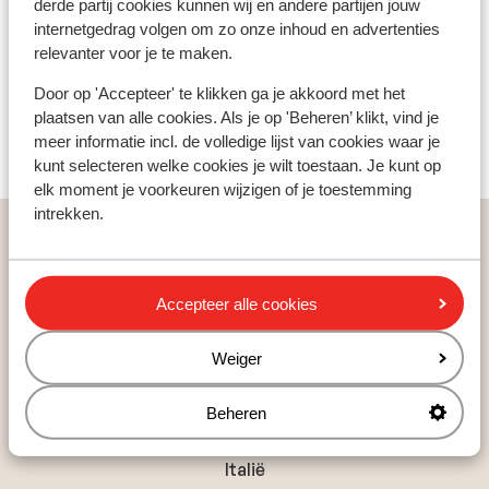
derde partij cookies kunnen wij en andere partijen jouw
internetgedrag volgen om zo onze inhoud en advertenties
Hotel Victoria Lauberhorn
relevanter voor je te maken.
Eiger Lodge
Door op 'Accepteer' te klikken ga je akkoord met het
plaatsen van alle cookies. Als je op 'Beheren’ klikt, vind je
meer informatie incl. de volledige lijst van cookies waar je
Eiger Mountain & Soul Resort
kunt selecteren welke cookies je wilt toestaan. Je kunt op
elk moment je voorkeuren wijzigen of je toestemming
intrekken.
Vakanties
Wintersport
Zwitserland
Jungfrau Region
Wengen
Grand Hotel Belvedere
Accepteer alle cookies
Weiger
Populaire wintersportlanden
Beheren
Oostenrijk
Frankrijk
Italië