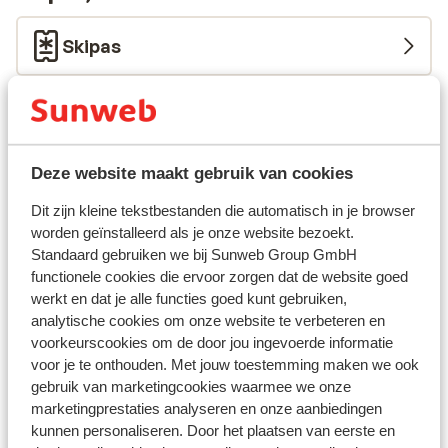
een topvakantie!
Skipas
Skilessen
Skimateriaal
Deze website maakt gebruik van cookies
Dit zijn kleine tekstbestanden die automatisch in je browser
Andere accommodaties in Jungfrau
worden geïnstalleerd als je onze website bezoekt.
Standaard gebruiken we bij Sunweb Group GmbH
Region
functionele cookies die ervoor zorgen dat de website goed
werkt en dat je alle functies goed kunt gebruiken,
Baeren Hotel, The Bear Inn
analytische cookies om onze website te verbeteren en
voorkeurscookies om de door jou ingevoerde informatie
voor je te onthouden. Met jouw toestemming maken we ook
Derby Hotel Grindelwald
gebruik van marketingcookies waarmee we onze
marketingprestaties analyseren en onze aanbiedingen
Hotel Jungfrau Lodge
kunnen personaliseren. Door het plaatsen van eerste en