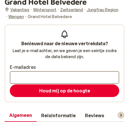
Grand Hotel Belvedere
Vakanties
Wintersport
Zwitserland
Jungfrau Region
Wengen
Grand Hotel Belvedere
Benieuwd naar de nieuwe vertrekdata?
Laat je e-mail achter, en we geven je een seintje zodra
de data bekend zijn.
E-mailadres
Houd mij op de hoogte
Algemeen
Reisinformatie
Reviews
Skipas,