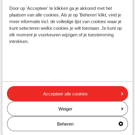
Door op 'Accepteer' te klikken ga je akkoord met het
Ook interessant voor jou
plaatsen van alle cookies. Als je op 'Beheren’ klikt, vind je
meer informatie incl. de volledige lijst van cookies waar je
kunt selecteren welke cookies je wilt toestaan. Je kunt op
elk moment je voorkeuren wijzigen of je toestemming
intrekken.
Accepteer alle cookies
Fantastisch
8.4
Weiger
Hotel Melia Sunny Beach
Resort
Ap
Beheren
Sunny Beach
Zwarte Zee
Bulgarije
Sun