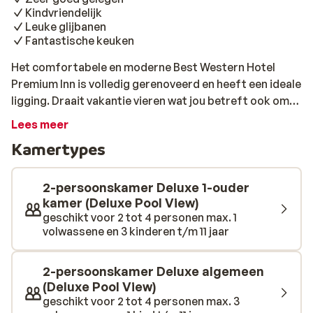
Kindvriendelijk
Leuke glijbanen
Fantastische keuken
Het comfortabele en moderne Best Western Hotel
Premium Inn is volledig gerenoveerd en heeft een ideale
ligging. Draait vakantie vieren wat jou betreft ook om
zwemmen in de zee en wandelen door het centrum? Dan
Lees meer
komt het goed uit dat het strand en het centrum te voet
Kamertypes
bereikbaar is. Je bent er al in een paar minuutjes lopen.
In het hotel is er van alles te doen. Er is een heel leuk
waterpark met glijbanen wat garant staat voor uren
2-persoonskamer Deluxe 1-ouder
waterpret. Ook al is het vakantie, je kunt in de open-
kamer (Deluxe Pool View)
geschikt voor 2 tot 4 personen max. 1
gym terecht voor wat sportieve activiteiten. Je
volwassene en 3 kinderen t/m 11 jaar
verblijft hier op basis van logies en ontbijt. Voor een
lekkere snack en een verkoelend drankje, kun je terecht
bij de pool/snackbar. Wil je liever helemaal verzorgd op
2-persoonskamer Deluxe algemeen
vakantie? Je kunt hier verblijven op basis van logies
(Deluxe Pool View)
geschikt voor 2 tot 4 personen max. 3
ontbijt, halfpension en aIl inclusive. Smul van de