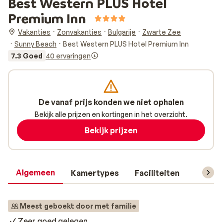
Best Western PLUS Hotel
Premium Inn
Vakanties
Zonvakanties
Bulgarije
Zwarte Zee
Sunny Beach
Best Western PLUS Hotel Premium Inn
7.3 Goed
40 ervaringen
De vanaf prijs konden we niet ophalen
Bekijk alle prijzen en kortingen in het overzicht.
Bekijk prijzen
Algemeen
Kamertypes
Faciliteiten
Reisin
Meest geboekt door met familie
Zeer goed gelegen