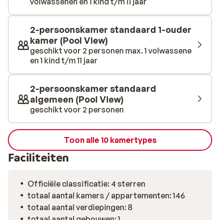
volwassenen en 1 kind t/m 11 jaar
heerlijke gerechten van geweldige kwaliteit, die
geserveerd worden in het restaurant van het hotel. Je
vindt hier van alles en heb je echt tijd voor je zelf en voor
2-persoonskamer standaard 1-ouder
elkaar!
kamer (Pool View)
geschikt voor 2 personen max. 1 volwassene
en 1 kind t/m 11 jaar
2-persoonskamer standaard
algemeen (Pool View)
geschikt voor 2 personen
Toon alle 10 kamertypes
Faciliteiten
Officiële classificatie: 4 sterren
totaal aantal kamers / appartementen: 146
totaal aantal verdiepingen: 8
totaal aantal gebouwen: 1