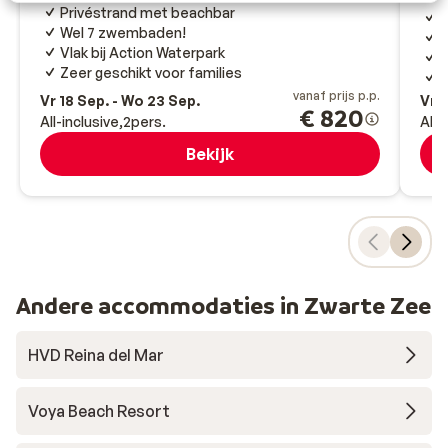
Privéstrand met beachbar
L
Wel 7 zwembaden!
I
Vlak bij Action Waterpark
L
Zeer geschikt voor families
U
vanaf prijs p.p.
Vr 18 Sep. - Wo 23 Sep.
Vr 2
€ 820
All-inclusive
2
pers.
All-
Bekijk
Andere accommodaties in Zwarte Zee
HVD Reina del Mar
Voya Beach Resort