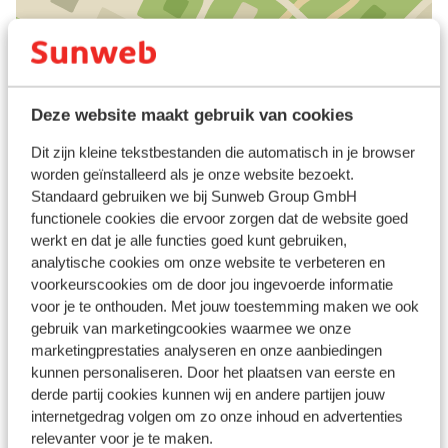
Bekijk op kaart
Deze website maakt gebruik van cookies
In de buurt
Dit zijn kleine tekstbestanden die automatisch in je browser
worden geïnstalleerd als je onze website bezoekt.
Strand: 400 m
Standaard gebruiken we bij Sunweb Group GmbH
Centrum: 100 m
functionele cookies die ervoor zorgen dat de website goed
De Strip: 100 m
werkt en dat je alle functies goed kunt gebruiken,
Luchthaven Airport Bourgas(BOJ): 35 km
analytische cookies om onze website te verbeteren en
Treinstation: 40 km
voorkeurscookies om de door jou ingevoerde informatie
Bushalte: 50 m
voor je te onthouden. Met jouw toestemming maken we ook
Pinautomaat: 50 m
gebruik van marketingcookies waarmee we onze
Winkels: 10 m
marketingprestaties analyseren en onze aanbiedingen
(Mini)supermarkt: 10 m
kunnen personaliseren. Door het plaatsen van eerste en
Restaurant: 10 m
derde partij cookies kunnen wij en andere partijen jouw
internetgedrag volgen om zo onze inhoud en advertenties
Apotheek: 20 m
relevanter voor je te maken.