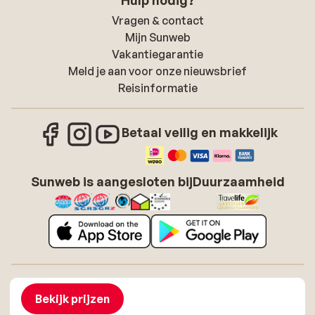
Hulp nodig?
Vragen & contact
Mijn Sunweb
Vakantiegarantie
Meld je aan voor onze nieuwsbrief
Reisinformatie
Betaal veilig en makkelijk
Sunweb is aangesloten bij
Duurzaamheid
Over Sunweb
Vacatures
Algemene voorwaarden zonvakanties
Cookies
Bekijk prijzen
Toegankelijkheidsverklaring
Disclaimer
Sitemap