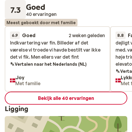
Goed
7.3
40 ervaringen
Meest geboekt door met familie
Goed
2 weken geleden
F
6.9
8.8
Indkvartering var fin. Billeder af det
Indkvartering var fin. Billeder af det
dejligt
dejligt
værelse vi troede vi havde bestilt var ikke
værelse vi troede vi havde bestilt var ikke
med. væ
med. væ
det vi fik. Men ellers var det fint
det vi fik. Men ellers var det fint
høje tr
høje tr
elevato
elevato
Vertalen naar het Nederlands (NL)
Verta
Joy
Lykk
Met familie
Met 
Bekijk alle 40 ervaringen
Ligging