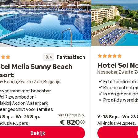
Fantastisch
8.4
Hotel Sol N
tel Melia Sunny Beach
Nessebar
Zwarte Z
sort
Echt familiehote
ny Beach
Zwarte Zee
Bulgarije
Kinderkasteel me
rivéstrand met beachbar
In een groene om
el 7 zwembaden!
Proef de wereld
lak bij Action Waterpark
eer geschikt voor families
vanaf prijs p.p.
8 Sep. - Wo 23 Sep.
Vr 18 Sep. - Wo 23
€ 820
inclusive
2
pers.
All-inclusive
2
pers.
Bekijk