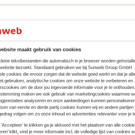
ring met ons product oprecht weergeven.
Meer over reviews
ebsite maakt gebruik van cookies
Meest geboekt door met f
 kleine tekstbestanden die automatisch in je browser worden geïnstalle
 website bezoekt. Standaard gebruiken we bij Sunweb Group GmbH
eden
Fantastisch
4 weken gel
9.8
ele cookies die ervoor zorgen dat de website goed werkt en dat je alle
 med
 med
Super flinke og hjalp når der var problemer
Super flinke og hjalp når der var problemer
nt gebruiken, analytische cookies om onze website te verbeteren en
rscookies om de door jou ingevoerde informatie voor je te onthouden
Vertalen naar het Nederlands (NL)
estemming maken we ook gebruik van marketingcookies waarmee w
igt,
igt,
ngprestaties analyseren en onze aanbiedingen kunnen personalisere
tsen van eerste en derde partij cookies kunnen wij en andere partijen
gedrag volgen om zo onze inhoud en advertenties relevanter voor je 
Anoniem
Alleenstaande ouder
'Accepteer' te klikken ga je akkoord met het plaatsen van alle cookies
ren’ klikt, vind je meer informatie incl. de volledige lijst van cookies w