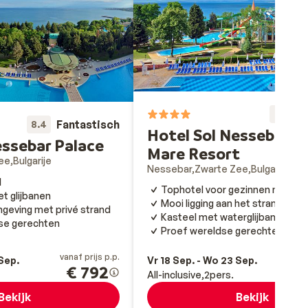
Fa
8
Fantastisch
8.4
Hotel Sol Nessebar B
essebar Palace
Mare Resort
ee
Bulgarije
Nessebar
Zwarte Zee
Bulgarije
l
Tophotel voor gezinnen met ki
t glijbanen
Mooi ligging aan het strand
geving met privé strand
Kasteel met waterglijbanen
se gerechten
Proef wereldse gerechten
vanaf prijs p.p.
va
 Sep.
Vr 18 Sep. - Wo 23 Sep.
€ 792
All-inclusive
2
pers.
Bekijk
Bekijk