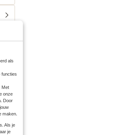
amilie
erd als
eden
 functies
. Met
e onze
n. Door
 jouw
te maken.
. Als je
aar je