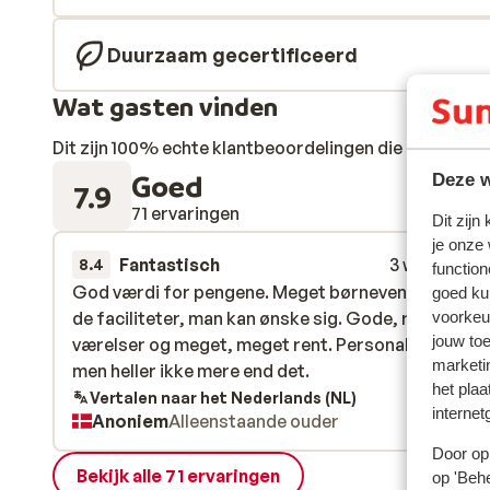
Duurzaam gecertificeerd
Wat gasten vinden
Dit zijn 100% echte klantbeoordelingen die hun erva
Goed
Deze w
7.9
71 ervaringen
Dit zijn
je onze
Fantastisch
3 weken gel
8.4
function
God værdi for pengene. Meget børnevenligt hotel
God værdi for pengene. Meget børnevenligt hotel
goed ku
de faciliteter, man kan ønske sig. Gode, rummelige
de faciliteter, man kan ønske sig. Gode, rummelige
voorkeu
jouw to
værelser og meget, meget rent. Personalet var venl
værelser og meget, meget rent. Personalet var venl
marketi
men heller ikke mere end det.
men heller ikke mere end det.
het plaa
Vertalen naar het Nederlands (NL)
internet
Anoniem
Alleenstaande ouder
Door op 
Bekijk alle 71 ervaringen
op 'Behe