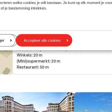
ecteren welke cookies je wilt toestaan. Je kunt op elk moment je voo
 of je toestemming intrekken.
In de buurt
Strand: 440 m
In het centrum
De Strip: 590 m
eren
ger
Accepteer alle cookies
Luchthaven Bourgas(BOJ): 31 km
Afstand tot pinautomaat (binnen de accommodati
Winkels: 20 m
(Mini)supermarkt: 20 m
Restaurant: 50 m