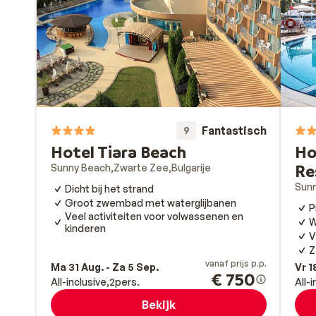
Fantastisch
9
Hotel Tiara Beach
Ho
Re
Sunny Beach
Zwarte Zee
Bulgarije
Sun
Dicht bij het strand
Groot zwembad met waterglijbanen
P
Veel activiteiten voor volwassenen en
W
kinderen
V
Z
vanaf prijs p.p.
Ma 31 Aug. - Za 5 Sep.
Vr 1
€ 750
All-inclusive
2
pers.
All-
Bekijk