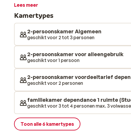
3 zwembaden, roetsj van de spectaculaire waterglijna
Lees meer
plaatsen in de buurt. In de avonduren is er een kinde
Kamertypes
opgevoerd. Het hotel beschikt over een restaurant waa
maaltijden worden hier in buffetvorm gepresenteerd e
thema, zoals Bulgaars of Aziatisch. Voor de jonge rei
2-persoonskamer Algemeen
gerechten die kinderen lekker vinden.
geschikt voor 2 tot 3 personen
2-persoonskamer voor alleengebruik
geschikt voor 1 persoon
2-persoonskamer voordeeltarief depen
geschikt voor 2 personen
familiekamer dependance 1 ruimte (Stu
geschikt voor 3 tot 4 personen max. 3 volwassene
Toon alle 6 kamertypes