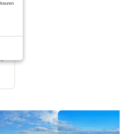
rkeuren
e)