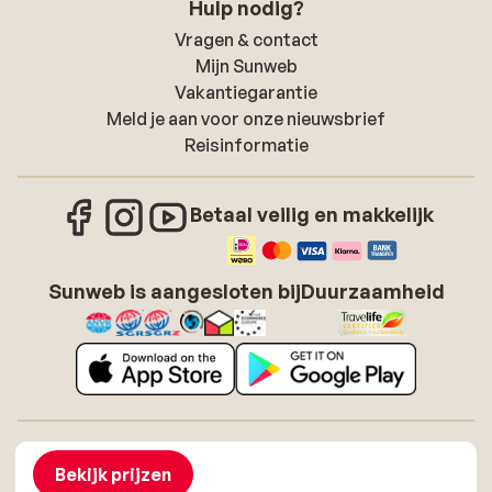
Hulp nodig?
Vragen & contact
Mijn Sunweb
Vakantiegarantie
Meld je aan voor onze nieuwsbrief
Reisinformatie
Betaal veilig en makkelijk
Sunweb is aangesloten bij
Duurzaamheid
Over Sunweb
Vacatures
Algemene voorwaarden zonvakanties
Cookies
Bekijk prijzen