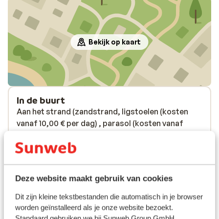
Bekijk op kaart
In de buurt
Aan het strand (zandstrand, ligstoelen (kosten
vanaf 10,00 € per dag) , parasol (kosten vanaf
10,00 € per dag) )
In het centrum
Luchthaven Thessaloniki SKG airport: 95 km
Pinautomaat: 200 m
Deze website maakt gebruik van cookies
Winkels: 150 m
(Mini)supermarkt: 50 m
Dit zijn kleine tekstbestanden die automatisch in je browser
Restaurant: 200 m
worden geïnstalleerd als je onze website bezoekt.
Arts: 200 m
Standaard gebruiken we bij Sunweb Group GmbH