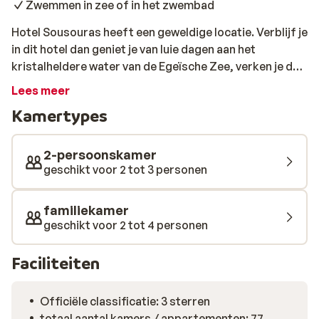
Zwemmen in zee of in het zwembad
Hotel Sousouras heeft een geweldige locatie. Verblijf je
in dit hotel dan geniet je van luie dagen aan het
kristalheldere water van de Egeïsche Zee, verken je de
betoverende straatjes van Hanioti en ontdek je
Lees meer
pittoreske restaurantjes met de meest heerlijke
Kamertypes
Griekse gerechten. Neem af en toe een duik in het
verkoelende zwembad terwijl je geniet van een prachtig
uitzicht en een heerlijke vakantie.
2-persoonskamer
geschikt voor 2 tot 3 personen
familiekamer
geschikt voor 2 tot 4 personen
Faciliteiten
Officiële classificatie: 3 sterren
totaal aantal kamers / appartementen: 77