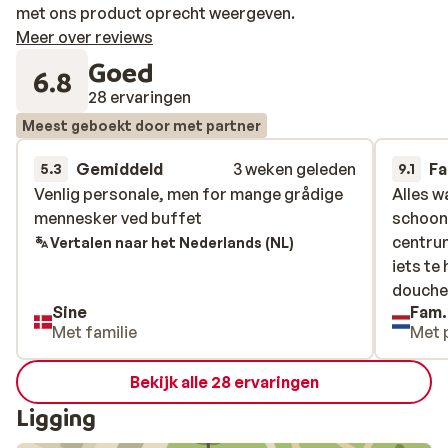
met ons product oprecht weergeven.
Meer over reviews
Goed
6.8
28 ervaringen
Meest geboekt door met partner
Gemiddeld
3 weken geleden
Fa
5.3
9.1
Venlig personale, men for mange grådige
Venlig personale, men for mange grådige
Alles w
Alles w
mennesker ved buffet
mennesker ved buffet
schoon
schoon
centru
centru
Vertalen naar het Nederlands (NL)
iets te
iets te
douche
douche
Sine
Fam.
Met familie
Met 
Bekijk alle 28 ervaringen
Ligging