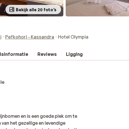
Bekijk alle 20 foto’s
i
Pefkohori - Kassandra
Hotel Olympia
isinformatie
Reviews
Ligging
ie
pijnbomen en is een goede plek om te
n van het gezellige en levendige