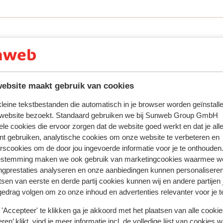
ring met ons product oprecht weergeven.
Meer over reviews
Meest geboekt door met p
ebsite maakt gebruik van cookies
eden
Fantastisch
4 weken gel
8.5
 kleine tekstbestanden die automatisch in je browser worden geïnstalle
My let trevligt och familjeägt hotell med trevlig
My let trevligt och familjeägt hotell med trevlig
 website bezoekt. Standaard gebruiken we bij Sunweb Group GmbH
eel
eel
personal, fint hotell och bra och lugnt läge men än
personal, fint hotell och bra och lugnt läge men än
ele cookies die ervoor zorgen dat de website goed werkt en dat je alle
nd
nd
med gångavstånd till allt.
med gångavstånd till allt.
nt gebruiken, analytische cookies om onze website te verbeteren en
f
f
Vertalen naar het Nederlands (NL)
rscookies om de door jou ingevoerde informatie voor je te onthouden
eer
estemming maken we ook gebruik van marketingcookies waarmee w
ngprestaties analyseren en onze aanbiedingen kunnen personalisere
Mathilda
Met familie
tsen van eerste en derde partij cookies kunnen wij en andere partijen
gedrag volgen om zo onze inhoud en advertenties relevanter voor je 
'Accepteer' te klikken ga je akkoord met het plaatsen van alle cookies
ren’ klikt, vind je meer informatie incl. de volledige lijst van cookies w