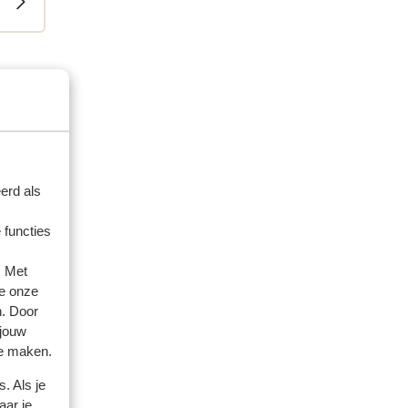
artner
eden
erd als
då
då
 functies
. Met
e onze
n. Door
 jouw
te maken.
. Als je
aar je