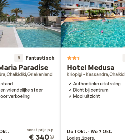
Fantastisch
Fa
8
8
Maria Paradise
Hotel Medusa
dra
Chalkidiki
Griekenland
Kriopigi - Kassandra
Chalkidiki
Grie
fstand
Authentieke uitstraling
en vriendelijke sfeer
Dicht bij centrum
or verkoeling
Mooi uitzicht
vanaf prijs p.p.
va
 Okt.
Do 1 Okt. - Wo 7 Okt.
€ 340
.
Logies
2
pers.