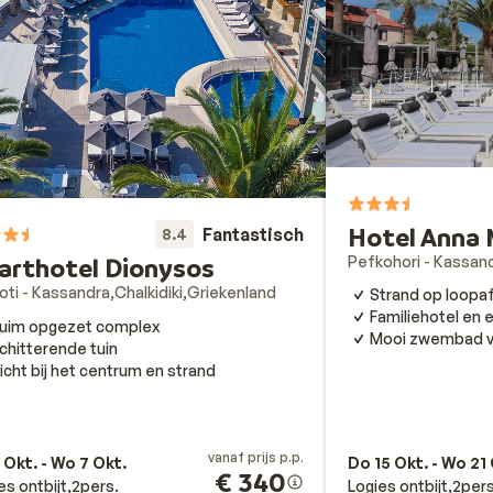
Hotel Anna 
Fantastisch
8.4
Pefkohori - Kassan
arthotel Dionysos
oti - Kassandra
Chalkidiki
Griekenland
Strand op loopa
Familiehotel en e
uim opgezet complex
Mooi zwembad vo
chitterende tuin
icht bij het centrum en strand
vanaf prijs p.p.
 Okt. - Wo 7 Okt.
Do 15 Okt. - Wo 21
€ 340
es ontbijt
2
pers.
Logies ontbijt
2
pers