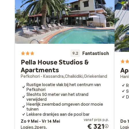
Fantastisch
9.2
Pella House Studios &
Apartments
Ap
Pefkohori - Kassandra
Chalkidiki
Griekenland
Hani
Rustige locatie vlak bij het centrum van
R
Pefkohori
S
Slechts 50 meter van het strand
D
verwijderd
Heerlijk zwembad omgeven door mooie
tuinen
Lekkere drankjes aan de pool bar
vanaf prijs p.p.
Zo 9 Mei - Vr 14 Mei
Do 1
€ 321
Logies
2
pers.
Logi