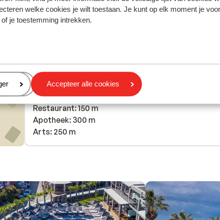
ecteren welke cookies je wilt toestaan. Je kunt op elk moment je voo
 of je toestemming intrekken.
In de buurt
Strand: 450 m
Centrum: 150 m
Bushalte: 250 m
Pinautomaat: 120 m
Winkels: 100 m
eren
ger
Accepteer alle cookies
(Mini)supermarkt: 100 m
Restaurant: 150 m
Apotheek: 300 m
Arts: 250 m