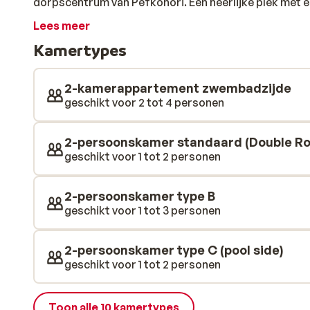
dorpscentrum van Pefkohori. Een heerlijke plek met 
een kleine haven. Maar ook het nieuwere gedeelte is a
Lees meer
typische Griekse souvenirwinkeltjes en traditionele ta
Kamertypes
lopen en ren je, na het uitrollen van je handdoek, zo 
hotel wordt gerund door een familie die je gastvrij za
comfortabel ingericht en voorzien van airco en de mog
2-kamerappartement zwembadzijde
Wil je de dag helemaal goed beginnen? Het is ook mogel
geschikt voor 2 tot 4 personen
Je geniet dan van een kwalitatief verzorgd buffet m
zwembad ligt er uitnodigend bij voor een frisse duik e
2-persoonskamer standaard (Double Roo
poolbar. Die kun je opdrinken terwijl je lekker relaxt i
geschikt voor 1 tot 2 personen
2-persoonskamer type B
geschikt voor 1 tot 3 personen
2-persoonskamer type C (pool side)
geschikt voor 1 tot 2 personen
Toon alle 10 kamertypes