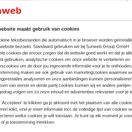
Prijs kwaliteit was op elkaar afgestemd. Schoon
Prijs kwaliteit was op elkaar afgestemd. Schoon
appartement met genoeg ruimte. Wel slechtwerke
appartement met genoeg ruimte. Wel slechtwerke
airco
airco
Anoniem
Vrienden
ebsite maakt gebruik van cookies
 kleine tekstbestanden die automatisch in je browser worden geïnstalle
 website bezoekt. Standaard gebruiken we bij Sunweb Group GmbH
ele cookies die ervoor zorgen dat de website goed werkt en dat je alle
nt gebruiken, analytische cookies om onze website te verbeteren en
rscookies om de door jou ingevoerde informatie voor je te onthouden
estemming maken we ook gebruik van marketingcookies waarmee w
ngprestaties analyseren en onze aanbiedingen kunnen personalisere
tsen van eerste en derde partij cookies kunnen wij en andere partijen
gedrag volgen om zo onze inhoud en advertenties relevanter voor je 
'Accepteer' te klikken ga je akkoord met het plaatsen van alle cookies
ren’ klikt, vind je meer informatie incl. de volledige lijst van cookies w
ecteren welke cookies je wilt toestaan. Je kunt op elk moment je voo
 of je toestemming intrekken.