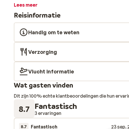
en netjes ingericht met een balkon of patio. Op het te
Lees meer
huisgemaakte gerechten, die je ook vooraf kunt reserv
Reisinformatie
het zwembad serveert je favoriete cocktails en kopje 
Huur een auto, want dankzij de ligging op een bergtop, 
verkennen en dagelijkse uitstapjes te maken.
Handig om te weten
Verzorging
Vlucht informatie
Wat gasten vinden
Dit zijn 100% echte klantbeoordelingen die hun erva
Fantastisch
8.7
3 ervaringen
Fantastisch
23 sep. 
8.7