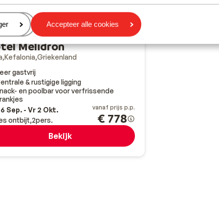
eren
ger
Accepteer alle cookies
tel Melidron
a
Kefalonia
Griekenland
eer gastvrij
entrale & rustigige ligging
nack- en poolbar voor verfrissende
rankjes
vanaf prijs p.p.
6 Sep. - Vr 2 Okt.
€ 778
es ontbijt
2
pers.
Bekijk