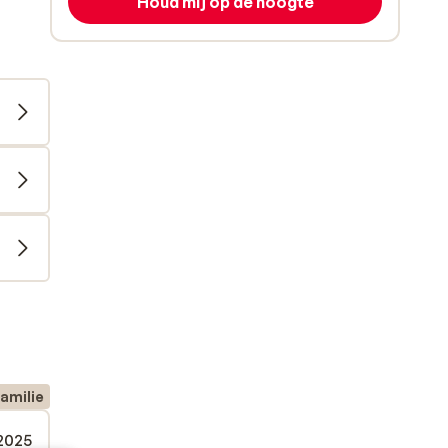
Houd mij op de hoogte
amilie
 2025