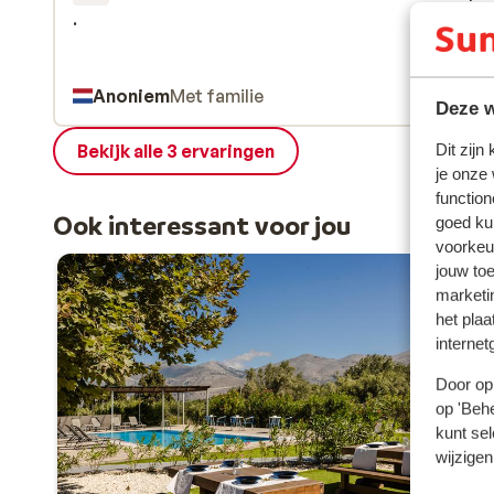
.
.
Anoniem
Met familie
Deze w
Bekijk alle 3 ervaringen
Dit zijn
je onze
function
Ook interessant voor jou
goed ku
voorkeu
jouw to
marketi
het plaa
internet
Door op 
op 'Behe
kunt sel
wijzigen