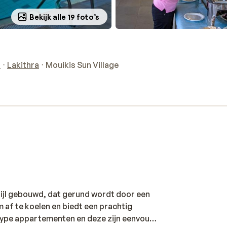
Bekijk alle 19 foto’s
a
Lakithra
Mouikis Sun Village
stijl gebouwd, dat gerund wordt door een
m af te koelen en biedt een prachtig
r type appartementen en deze zijn eenvoudig