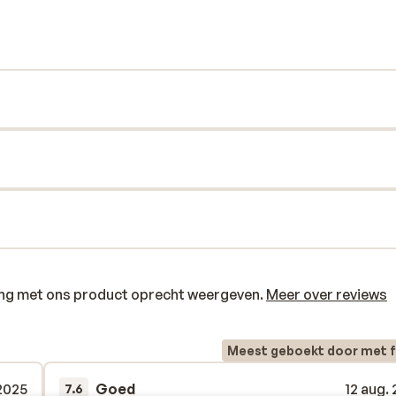
rras van het restaurant kun je genieten van
eren (ontbijt of halfpension). De bar bij
koffie. Wil je het eiland gaan verkennen?
is het de ideale uitvalsbasis om alles te
ring met ons product oprecht weergeven.
Meer over reviews
Meest geboekt door met f
2025
Goed
12 aug.
7.6