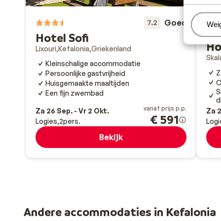
Goed
7.2
Beh
Wei
Hotel Sofi
Ho
Lixouri
Kefalonia
Griekenland
Skal
Kleinschalige accommodatie
Z
Persoonlijke gastvrijheid
C
Huisgemaakte maaltijden
S
Een fijn zwembad
d
vanaf prijs p.p.
Za 26 Sep. - Vr 2 Okt.
Za 2
€ 591
Logies
2
pers.
Logi
Bekijk
Andere accommodaties in Kefalonia